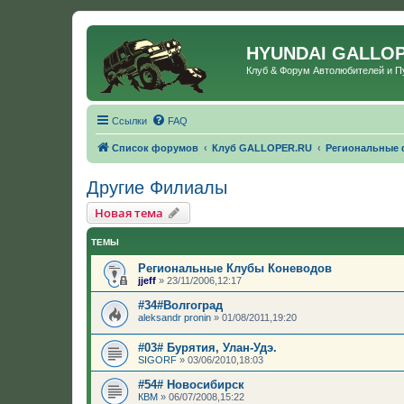
HYUNDAI GALLO
Клуб & Форум Автолюбителей и 
Ссылки
FAQ
Список форумов
Клуб GALLOPER.RU
Региональные
Другие Филиалы
Новая тема
ТЕМЫ
Региональные Клубы Коневодов
jjeff
»
23/11/2006,12:17
#34#Волгоград
aleksandr pronin
»
01/08/2011,19:20
#03# Бурятия, Улан-Удэ.
SIGORF
»
03/06/2010,18:03
#54# Новосибирск
КВМ
»
06/07/2008,15:22