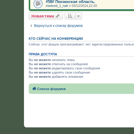
#58# Пензенская область.
medved_1_nah
»
03/12/2014,22:20
Новая тема
Вернуться к списку форумов
КТО СЕЙЧАС НА КОНФЕРЕНЦИИ
Сейчас этот форум просматривают: нет зарегистрированных пользо
ПРАВА ДОСТУПА
Вы
не можете
начинать темы
Вы
не можете
отвечать на сообщения
Вы
не можете
редактировать свои сообщения
Вы
не можете
удалять свои сообщения
Вы
не можете
добавлять вложения
Список форумов