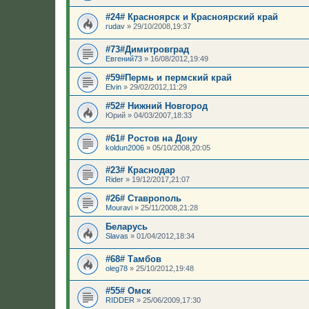
#24# Красноярск и Красноярский край
rudav
»
29/10/2008,19:37
#73#Димитровград
Евгений73
»
16/08/2012,19:49
#59#Пермь и пермский край
Elvin
»
29/02/2012,11:29
#52# Нижний Новгород
Юрий
»
04/03/2007,18:33
#61# Ростов на Дону
koldun2006
»
05/10/2008,20:05
#23# Краснодар
Rider
»
19/12/2017,21:07
#26# Ставрополь
Mouravi
»
25/11/2008,21:28
Беларусь
Slavas
»
01/04/2012,18:34
#68# Тамбов
oleg78
»
25/10/2012,19:48
#55# Омск
RIDDER
»
25/06/2009,17:30