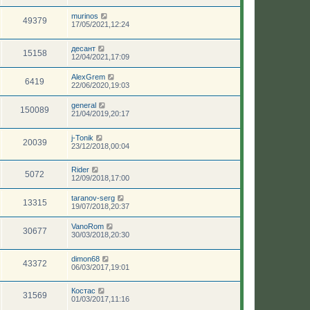
murinos
49379
17/05/2021,12:24
десант
15158
12/04/2021,17:09
AlexGrem
6419
22/06/2020,19:03
general
150089
21/04/2019,20:17
j-Tonik
20039
23/12/2018,00:04
Rider
5072
12/09/2018,17:00
taranov-serg
13315
19/07/2018,20:37
VanoRom
30677
30/03/2018,20:30
dimon68
43372
06/03/2017,19:01
Костас
31569
01/03/2017,11:16