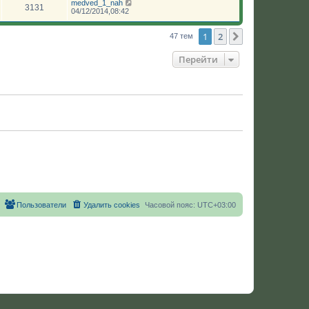
medved_1_nah
3131
04/12/2014,08:42
1
2
След.
47 тем
Перейти
Пользователи
Удалить cookies
Часовой пояс:
UTC+03:00