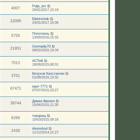
Pulja_dzr
4007
26/01/2017,15:19
Elektronnik
22095
24/01/2017,19:36
Поползень
5755
13/09/2016,15:32
Gennadiy70
21951
08/02/2016,19:34
АСПиК
7013
18/08/2015,08:31
Безухов Константин
3701
01/08/2015,10:32
egor-7771
67471
07/07/2015,23:27
Димка Фризен
39744
15/06/2015,11:35
товарищ
6266
10/03/2015,09:18
Atomohod
2430
11/12/2014,21:27