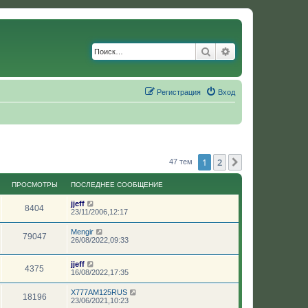
Поиск
Расширенный по
Регистрация
Вход
1
2
След.
47 тем
ПРОСМОТРЫ
ПОСЛЕДНЕЕ СООБЩЕНИЕ
jjeff
8404
23/11/2006,12:17
Mengir
79047
26/08/2022,09:33
jjeff
4375
16/08/2022,17:35
X777AM125RUS
18196
23/06/2021,10:23