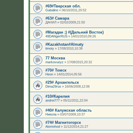
#69#Тверская обл.
Gabalino
»
06/10/2011,20:52
#63# Самара
ДАНИЛ
»
02/02/2009,21:50
#Магадан ;) #(Дальний Восток)
49DANgerRUS
»
14/01/2010,09:26
#Kazakhstan#Almaty
timoty
»
17/08/2010,10:38
77 Москва
markovueyz
»
17/08/2015,20:32
#70# Томск
Heon
»
14/01/2014,05:56
#29# Архангельск
Dima29rus
»
16/06/2008,12:06
#10#Карелия
andrei777
»
05/11/2011,22:04
#40# Калужская область
Николa
»
03/07/2009,10:37
#74# Магнитогорск
Atomohod
»
11/12/2014,21:27