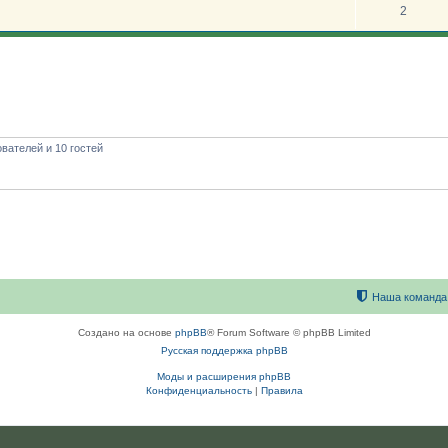
2
вателей и 10 гостей
Наша команда
Создано на основе
phpBB
® Forum Software © phpBB Limited
Русская поддержка phpBB
Моды и расширения phpBB
Конфиденциальность
|
Правила