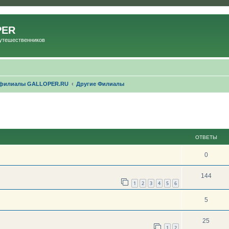
PER
Путешественников
 филиалы GALLOPER.RU
Другие Филиалы
ОТВЕТЫ
0
144
1
2
3
4
5
6
5
25
1
2