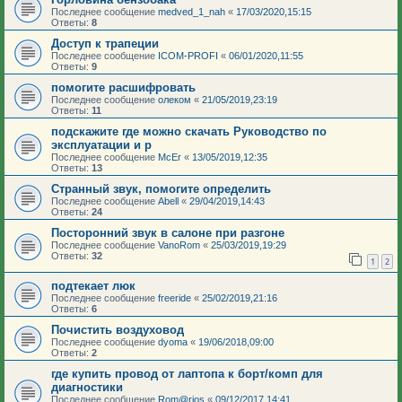
Последнее сообщение
medved_1_nah
«
17/03/2020,15:15
Ответы:
8
Доступ к трапеции
Последнее сообщение
ICOM-PROFI
«
06/01/2020,11:55
Ответы:
9
помогите расшифровать
Последнее сообщение
олеком
«
21/05/2019,23:19
Ответы:
11
подскажите где можно скачать Руководство по
эксплуатации и р
Последнее сообщение
McEr
«
13/05/2019,12:35
Ответы:
13
Странный звук, помогите определить
Последнее сообщение
Abell
«
29/04/2019,14:43
Ответы:
24
Посторонний звук в салоне при разгоне
Последнее сообщение
VanoRom
«
25/03/2019,19:29
Ответы:
32
1
2
подтекает люк
Последнее сообщение
freeride
«
25/02/2019,21:16
Ответы:
6
Почистить воздуховод
Последнее сообщение
dyoma
«
19/06/2018,09:00
Ответы:
2
где купить провод от лаптопа к борт/комп для
диагностики
Последнее сообщение
Rom@rios
«
09/12/2017,14:41