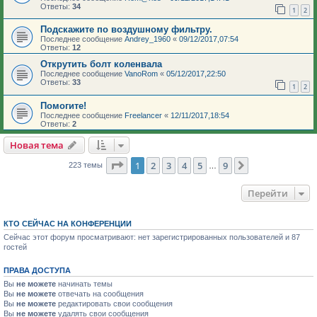
Ответы:
34
1
2
Подскажите по воздушному фильтру.
Последнее сообщение
Andrey_1960
«
09/12/2017,07:54
Ответы:
12
Открутить болт коленвала
Последнее сообщение
VanoRom
«
05/12/2017,22:50
Ответы:
33
1
2
Помогите!
Последнее сообщение
Freelancer
«
12/11/2017,18:54
Ответы:
2
Новая тема
Страница
1
из
9
1
2
3
4
5
9
След.
223 темы
…
Перейти
КТО СЕЙЧАС НА КОНФЕРЕНЦИИ
Сейчас этот форум просматривают: нет зарегистрированных пользователей и 87
гостей
ПРАВА ДОСТУПА
Вы
не можете
начинать темы
Вы
не можете
отвечать на сообщения
Вы
не можете
редактировать свои сообщения
Вы
не можете
удалять свои сообщения