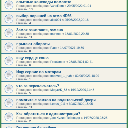
опытные коневоды помогите
Последнее сообщение
VanoRom
«
29/05/2022,01:21
Ответы:
13
выбор поршней на атмо 4D56
Последнее сообщение
alex001
«
25/05/2022,20:16
Ответы:
4
Замок зажигания, замена
Последнее сообщение
murinos
«
18/01/2022,20:38
Ответы:
11
прыгают обороты
Последнее сообщение
Pato
«
14/07/2021,19:30
Ответы:
8
ищу сердце коню
Последнее сообщение
Freelancer
«
28/06/2021,02:41
Ответы:
6
Ищу сервис по моторам
Последнее сообщение
medved_1_nah
«
02/06/2021,10:29
Ответы:
1
что за переключатель?
Последнее сообщение
MegaAK_83
«
16/12/2020,11:43
Ответы:
5
помогите с замков на водительской двери
Последнее сообщение
Lexus_911
«
30/07/2020,15:05
Ответы:
11
Как обратиться к администрации?
Последнее сообщение
Дон Хулио Тебенадо
«
14/07/2020,23:25
Ответы:
2
Горловина бензобака