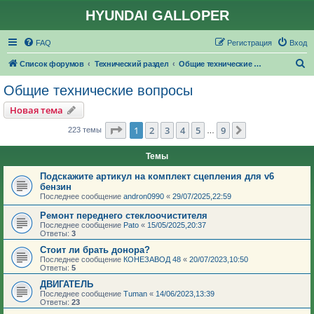
HYUNDAI GALLOPER
FAQ
Регистрация
Вход
П
Список форумов
Технический раздел
Общие технические вопросы
о
Общие технические вопросы
и
Новая тема
с
Страница
1
из
9
1
2
3
4
5
9
След.
223 темы
…
к
Темы
Подскажите артикул на комплект сцепления для v6
бензин
Последнее сообщение
andron0990
«
29/07/2025,22:59
Ремонт переднего стеклоочистителя
Последнее сообщение
Pato
«
15/05/2025,20:37
Ответы:
3
Стоит ли брать донора?
Последнее сообщение
КОНЕЗАВОД 48
«
20/07/2023,10:50
Ответы:
5
ДВИГАТЕЛЬ
Последнее сообщение
Tuman
«
14/06/2023,13:39
Ответы:
23