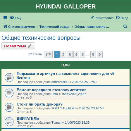
HYUNDAI GALLOPER
FAQ
Регистрация
Вход
П
Список форумов
Технический раздел
Общие технические вопросы
о
Общие технические вопросы
и
Новая тема
с
Страница
1
из
9
1
2
3
4
5
9
След.
223 темы
…
к
Темы
Подскажите артикул на комплект сцепления для v6
бензин
Последнее сообщение
andron0990
«
29/07/2025,22:59
Ремонт переднего стеклоочистителя
Последнее сообщение
Pato
«
15/05/2025,20:37
Ответы:
3
Стоит ли брать донора?
Последнее сообщение
КОНЕЗАВОД 48
«
20/07/2023,10:50
Ответы:
5
ДВИГАТЕЛЬ
Последнее сообщение
Tuman
«
14/06/2023,13:39
Ответы:
23