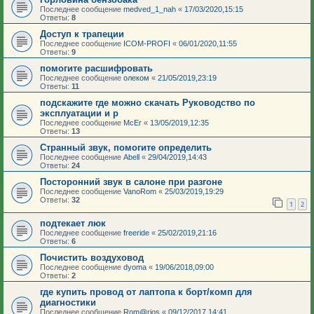
Последнее сообщение
medved_1_nah
«
17/03/2020,15:15
Ответы:
8
Доступ к трапеции
Последнее сообщение
ICOM-PROFI
«
06/01/2020,11:55
Ответы:
9
помогите расшифровать
Последнее сообщение
олеком
«
21/05/2019,23:19
Ответы:
11
подскажите где можно скачать Руководство по
эксплуатации и р
Последнее сообщение
McEr
«
13/05/2019,12:35
Ответы:
13
Странный звук, помогите определить
Последнее сообщение
Abell
«
29/04/2019,14:43
Ответы:
24
Посторонний звук в салоне при разгоне
Последнее сообщение
VanoRom
«
25/03/2019,19:29
Ответы:
32
1
2
подтекает люк
Последнее сообщение
freeride
«
25/02/2019,21:16
Ответы:
6
Почистить воздуховод
Последнее сообщение
dyoma
«
19/06/2018,09:00
Ответы:
2
где купить провод от лаптопа к борт/комп для
диагностики
Последнее сообщение
Rom@rios
«
09/12/2017,14:41