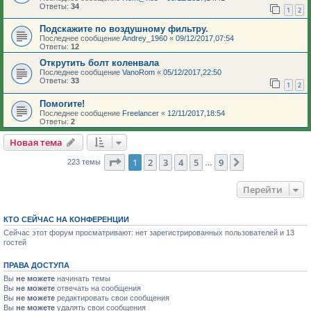
Ответы:
34
1
2
Подскажите по воздушному фильтру.
Последнее сообщение
Andrey_1960
«
09/12/2017,07:54
Ответы:
12
Открутить болт коленвала
Последнее сообщение
VanoRom
«
05/12/2017,22:50
Ответы:
33
1
2
Помогите!
Последнее сообщение
Freelancer
«
12/11/2017,18:54
Ответы:
2
Новая тема
Страница
1
из
9
1
2
3
4
5
9
След.
223 темы
…
Перейти
КТО СЕЙЧАС НА КОНФЕРЕНЦИИ
Сейчас этот форум просматривают: нет зарегистрированных пользователей и 13
гостей
ПРАВА ДОСТУПА
Вы
не можете
начинать темы
Вы
не можете
отвечать на сообщения
Вы
не можете
редактировать свои сообщения
Вы
не можете
удалять свои сообщения