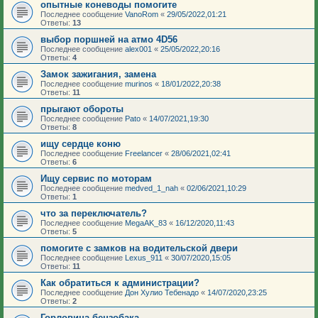
опытные коневоды помогите
Последнее сообщение
VanoRom
«
29/05/2022,01:21
Ответы:
13
выбор поршней на атмо 4D56
Последнее сообщение
alex001
«
25/05/2022,20:16
Ответы:
4
Замок зажигания, замена
Последнее сообщение
murinos
«
18/01/2022,20:38
Ответы:
11
прыгают обороты
Последнее сообщение
Pato
«
14/07/2021,19:30
Ответы:
8
ищу сердце коню
Последнее сообщение
Freelancer
«
28/06/2021,02:41
Ответы:
6
Ищу сервис по моторам
Последнее сообщение
medved_1_nah
«
02/06/2021,10:29
Ответы:
1
что за переключатель?
Последнее сообщение
MegaAK_83
«
16/12/2020,11:43
Ответы:
5
помогите с замков на водительской двери
Последнее сообщение
Lexus_911
«
30/07/2020,15:05
Ответы:
11
Как обратиться к администрации?
Последнее сообщение
Дон Хулио Тебенадо
«
14/07/2020,23:25
Ответы:
2
Горловина бензобака