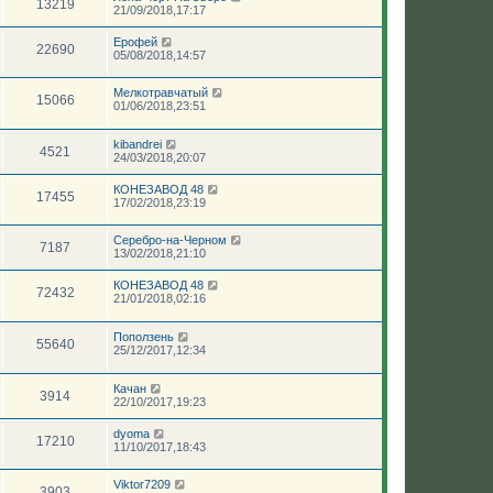
13219
21/09/2018,17:17
Ерофей
22690
05/08/2018,14:57
Мелкотравчатый
15066
01/06/2018,23:51
kibandrei
4521
24/03/2018,20:07
КОНЕЗАВОД 48
17455
17/02/2018,23:19
Серебро-на-Черном
7187
13/02/2018,21:10
КОНЕЗАВОД 48
72432
21/01/2018,02:16
Поползень
55640
25/12/2017,12:34
Качан
3914
22/10/2017,19:23
dyoma
17210
11/10/2017,18:43
Viktor7209
3903