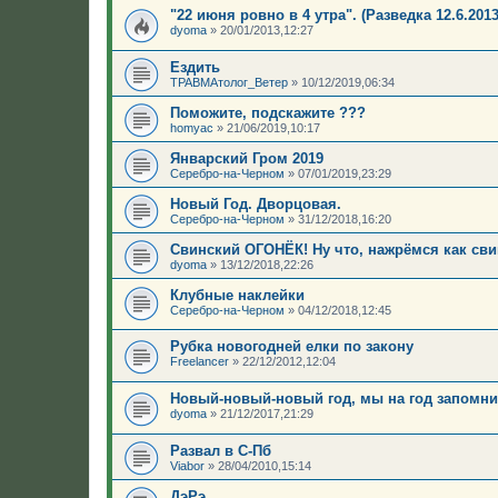
"22 июня ровно в 4 утра". (Разведка 12.6.2013!
dyoma
»
20/01/2013,12:27
Ездить
ТРАВМАтолог_Ветер
»
10/12/2019,06:34
Поможите, подскажите ???
homyac
»
21/06/2019,10:17
Январский Гром 2019
Серебро-на-Черном
»
07/01/2019,23:29
Новый Год. Дворцовая.
Серебро-на-Черном
»
31/12/2018,16:20
Свинский ОГОНЁК! Ну что, нажрёмся как сви
dyoma
»
13/12/2018,22:26
Клубные наклейки
Серебро-на-Черном
»
04/12/2018,12:45
Рубка новогодней елки по закону
Freelancer
»
22/12/2012,12:04
Новый-новый-новый год, мы на год запомним
dyoma
»
21/12/2017,21:29
Развал в С-Пб
Viabor
»
28/04/2010,15:14
ДэРэ