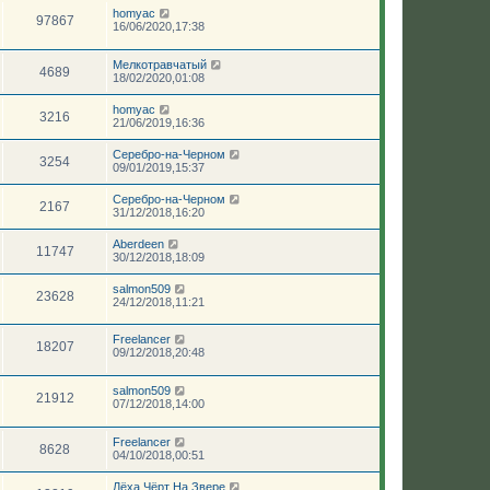
homyac
97867
16/06/2020,17:38
Мелкотравчатый
4689
18/02/2020,01:08
homyac
3216
21/06/2019,16:36
Серебро-на-Черном
3254
09/01/2019,15:37
Серебро-на-Черном
2167
31/12/2018,16:20
Aberdeen
11747
30/12/2018,18:09
salmon509
23628
24/12/2018,11:21
Freelancer
18207
09/12/2018,20:48
salmon509
21912
07/12/2018,14:00
Freelancer
8628
04/10/2018,00:51
Лёха Чёрт На Звере