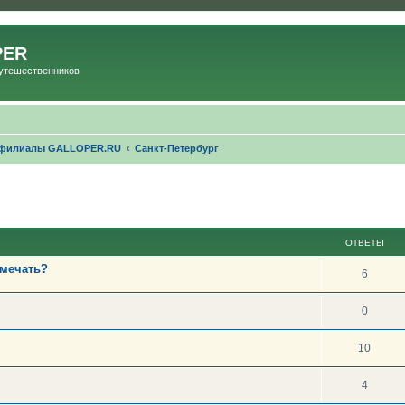
PER
Путешественников
 филиалы GALLOPER.RU
Санкт-Петербург
ОТВЕТЫ
тмечать?
6
0
10
4