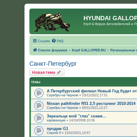
HYUNDAI GALLO
Клуб & Форум Автолюбителей и 
Ссылки
FAQ
Список форумов
Клуб GALLOPER.RU
Региональные
Санкт-Петербург
Новая тема
ТЕМЫ
А Петербургский филиал Новый Год будет о
Серебро-на-Черном
»
23/12/2022,17:51
Nissan pathfinder R51 2,5 ресталинг 2010-2014
Серебро-на-Черном
»
09/11/2021,12:27
Зеркальце мой "глаз" скажи...
караванщик
»
14/10/2008,19:36
продам G1
Сергей Л
»
12/02/2021,14:57