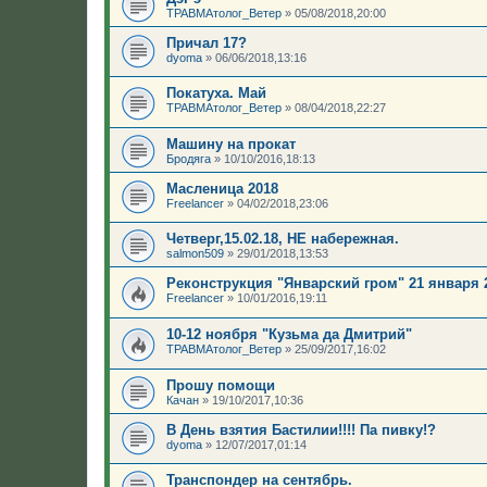
ТРАВМАтолог_Ветер
»
05/08/2018,20:00
Причал 17?
dyoma
»
06/06/2018,13:16
Покатуха. Май
ТРАВМАтолог_Ветер
»
08/04/2018,22:27
Машину на прокат
Бродяга
»
10/10/2016,18:13
Масленица 2018
Freelancer
»
04/02/2018,23:06
Четверг,15.02.18, НЕ набережная.
salmon509
»
29/01/2018,13:53
Реконструкция "Январский гром" 21 января 
Freelancer
»
10/01/2016,19:11
10-12 ноября "Кузьма да Дмитрий"
ТРАВМАтолог_Ветер
»
25/09/2017,16:02
Прошу помощи
Качан
»
19/10/2017,10:36
В День взятия Бастилии!!!! Па пивку!?
dyoma
»
12/07/2017,01:14
Транспондер на сентябрь.