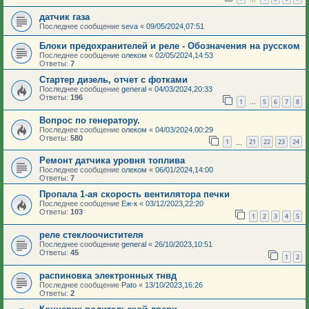
датчик газа
Последнее сообщение
seva
«
09/05/2024,07:51
Блоки предохранителей и реле - Обозначения на русском
Последнее сообщение
олеком
«
02/05/2024,14:53
Ответы:
7
Стартер дизель, отчет с фотками
Последнее сообщение
general
«
04/03/2024,20:33
Ответы:
196
1
5
6
7
8
…
Вопрос по генератору.
Последнее сообщение
олеком
«
04/03/2024,00:29
Ответы:
580
1
21
22
23
24
…
Ремонт датчика уровня топлива
Последнее сообщение
олеком
«
06/01/2024,14:00
Ответы:
7
Пропала 1-ая скорость вентилятора печки
Последнее сообщение
Еж-к
«
03/12/2023,22:20
Ответы:
103
1
2
3
4
5
реле стеклоочистителя
Последнее сообщение
general
«
26/10/2023,10:51
Ответы:
45
1
2
распиновка электронных тнвд
Последнее сообщение
Pato
«
13/10/2023,16:26
Ответы:
2