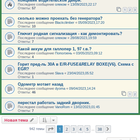
Концевик водительской двери.
Последнее сообщение
олеком
«
13/09/2023,22:17
Ответы:
57
1
2
3
сколько можно проехать без генератора?
Последнее сообщение
Blackclimber
«
05/09/2023,17:20
Ответы:
10
Глючит родная сигнализация - как демонтировать?
Последнее сообщение
олеком
«
28/08/2023,19:59
Ответы:
7
Какой аккум для галлопер 1, 97 г.в.?
Последнее сообщение
Поползень
«
03/05/2023,09:12
Ответы:
4
Горит пред-ль 30А в E/R-FUSE&RELAY BOXE(V6). Схема с
EGR?
Последнее сообщение
Slava
«
23/04/2023,05:52
Ответы:
1
Одометр мотает назад
Последнее сообщение
dyoma
«
09/04/2023,14:24
Ответы:
46
1
2
перестал работать задний дворник.
Последнее сообщение
VanoRom
«
13/02/2023,01:45
Ответы:
7
Новая тема
Страница
1
из
38
1
2
3
4
5
38
След.
942 темы
…