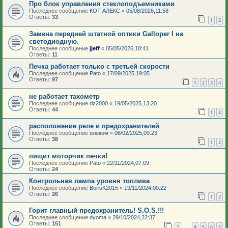
Про блок управления стеклоподъемниками
Последнее сообщение
КОТ АЛЕКС
«
05/08/2026,11:58
Ответы:
33
1
2
Замена передней штатной оптики Galloper I на
светодиодную.
Последнее сообщение
jjeff
«
05/05/2026,18:41
Ответы:
11
Печка работает только с третьей скорости
Последнее сообщение
Pato
«
17/09/2025,19:05
Ответы:
97
1
2
3
4
не работает тахометр
Последнее сообщение
riz2000
«
19/05/2025,13:20
Ответы:
44
1
2
расположение реле и предохранителей
Последнее сообщение
олеком
«
06/02/2025,09:23
Ответы:
38
1
2
пищит моторчик печки!
Последнее сообщение
Pato
«
22/11/2024,07:09
Ответы:
24
Контрольная лампа уровня топлива
Последнее сообщение
BorisK2015
«
19/11/2024,00:22
Ответы:
26
1
2
Горит главный предохранитель! S.O.S.!!!
Последнее сообщение
dyoma
«
29/10/2024,22:37
Ответы:
151
1
4
5
6
7
…