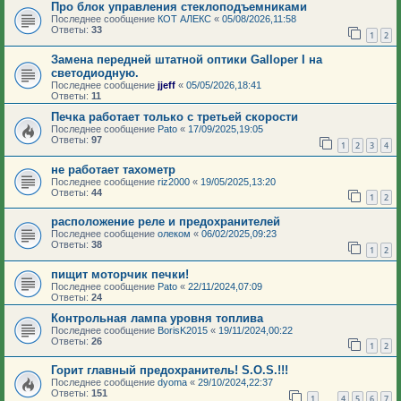
Про блок управления стеклоподъемниками
Последнее сообщение
КОТ АЛЕКС
«
05/08/2026,11:58
Ответы:
33
1
2
Замена передней штатной оптики Galloper I на
светодиодную.
Последнее сообщение
jjeff
«
05/05/2026,18:41
Ответы:
11
Печка работает только с третьей скорости
Последнее сообщение
Pato
«
17/09/2025,19:05
Ответы:
97
1
2
3
4
не работает тахометр
Последнее сообщение
riz2000
«
19/05/2025,13:20
Ответы:
44
1
2
расположение реле и предохранителей
Последнее сообщение
олеком
«
06/02/2025,09:23
Ответы:
38
1
2
пищит моторчик печки!
Последнее сообщение
Pato
«
22/11/2024,07:09
Ответы:
24
Контрольная лампа уровня топлива
Последнее сообщение
BorisK2015
«
19/11/2024,00:22
Ответы:
26
1
2
Горит главный предохранитель! S.O.S.!!!
Последнее сообщение
dyoma
«
29/10/2024,22:37
Ответы:
151
1
4
5
6
7
…