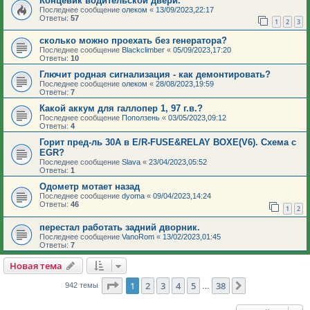
Концевик водительской двери.
Последнее сообщение
олеком
«
13/09/2023,22:17
Ответы:
57
1
2
3
сколько можно проехать без генератора?
Последнее сообщение
Blackclimber
«
05/09/2023,17:20
Ответы:
10
Глючит родная сигнализация - как демонтировать?
Последнее сообщение
олеком
«
28/08/2023,19:59
Ответы:
7
Какой аккум для галлопер 1, 97 г.в.?
Последнее сообщение
Поползень
«
03/05/2023,09:12
Ответы:
4
Горит пред-ль 30А в E/R-FUSE&RELAY BOXE(V6). Схема с
EGR?
Последнее сообщение
Slava
«
23/04/2023,05:52
Ответы:
1
Одометр мотает назад
Последнее сообщение
dyoma
«
09/04/2023,14:24
Ответы:
46
1
2
перестал работать задний дворник.
Последнее сообщение
VanoRom
«
13/02/2023,01:45
Ответы:
7
Новая тема
Страница
1
из
38
1
2
3
4
5
38
След.
942 темы
…