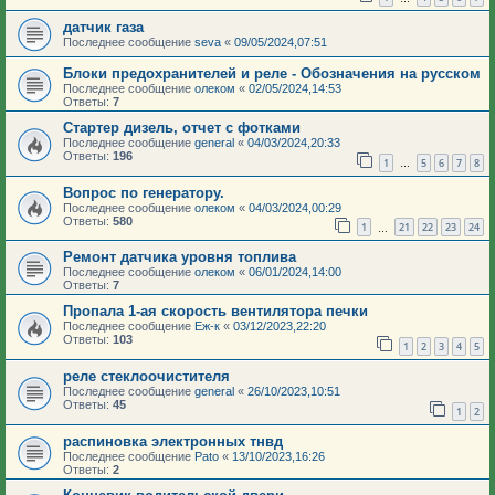
датчик газа
Последнее сообщение
seva
«
09/05/2024,07:51
Блоки предохранителей и реле - Обозначения на русском
Последнее сообщение
олеком
«
02/05/2024,14:53
Ответы:
7
Стартер дизель, отчет с фотками
Последнее сообщение
general
«
04/03/2024,20:33
Ответы:
196
1
5
6
7
8
…
Вопрос по генератору.
Последнее сообщение
олеком
«
04/03/2024,00:29
Ответы:
580
1
21
22
23
24
…
Ремонт датчика уровня топлива
Последнее сообщение
олеком
«
06/01/2024,14:00
Ответы:
7
Пропала 1-ая скорость вентилятора печки
Последнее сообщение
Еж-к
«
03/12/2023,22:20
Ответы:
103
1
2
3
4
5
реле стеклоочистителя
Последнее сообщение
general
«
26/10/2023,10:51
Ответы:
45
1
2
распиновка электронных тнвд
Последнее сообщение
Pato
«
13/10/2023,16:26
Ответы:
2