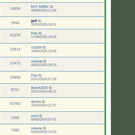
КОТ АЛЕКС
14939
05/08/2026,11:58
jjeff
2944
05/05/2026,18:41
Pato
61078
17/09/2025,19:05
riz2000
22614
19/05/2025,13:20
олеком
37473
06/02/2025,09:23
Pato
25859
22/11/2024,07:09
BorisK2015
8701
19/11/2024,00:22
dyoma
63783
29/10/2024,22:37
seva
1456
09/05/2024,07:51
олеком
7480
02/05/2024,14:53