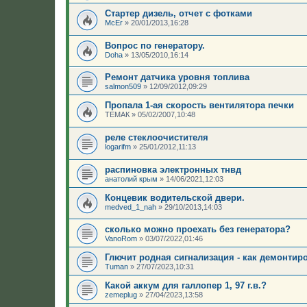
Стартер дизель, отчет с фотками
McEr
»
20/01/2013,16:28
Вопрос по генератору.
Doha
»
13/05/2010,16:14
Ремонт датчика уровня топлива
salmon509
»
12/09/2012,09:29
Пропала 1-ая скорость вентилятора печки
ТЕМАК
»
05/02/2007,10:48
реле стеклоочистителя
logarifm
»
25/01/2012,11:13
распиновка электронных тнвд
анатолий крым
»
14/06/2021,12:03
Концевик водительской двери.
medved_1_nah
»
29/10/2013,14:03
сколько можно проехать без генератора?
VanoRom
»
03/07/2022,01:46
Глючит родная сигнализация - как демонтир
Tuman
»
27/07/2023,10:31
Какой аккум для галлопер 1, 97 г.в.?
zemeplug
»
27/04/2023,13:58