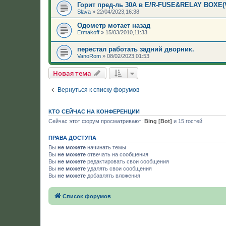
Горит пред-ль 30А в E/R-FUSE&RELAY BOXE(
Slava
»
22/04/2023,16:38
Одометр мотает назад
Ermakoff
»
15/03/2010,11:33
перестал работать задний дворник.
VanoRom
»
08/02/2023,01:53
Новая тема
Вернуться к списку форумов
КТО СЕЙЧАС НА КОНФЕРЕНЦИИ
Сейчас этот форум просматривают:
Bing [Bot]
и 15 гостей
ПРАВА ДОСТУПА
Вы
не можете
начинать темы
Вы
не можете
отвечать на сообщения
Вы
не можете
редактировать свои сообщения
Вы
не можете
удалять свои сообщения
Вы
не можете
добавлять вложения
Список форумов