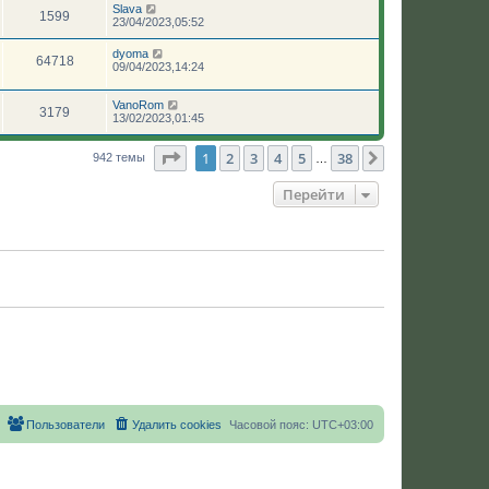
Slava
1599
23/04/2023,05:52
dyoma
64718
09/04/2023,14:24
VanoRom
3179
13/02/2023,01:45
Страница
1
из
38
1
2
3
4
5
38
След.
942 темы
…
Перейти
Пользователи
Удалить cookies
Часовой пояс:
UTC+03:00