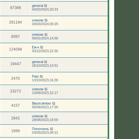
general
87366
04/03/2024,20:33
олеком
291194
04/03/2024,00:29
олеком
6097
06/01/2024,14:00
Еж-к
124098
03/12/2023,22:20
general
19447
26/10/2023,10:51
Pato
2470
13/10/2023,16:26
олеком
23272
13/09/2023,22:17
Blackclimber
4157
05/09/2023,17:20
олеком
2842
28/08/2023,19:59
Поползень
1999
03/05/2023,09:12