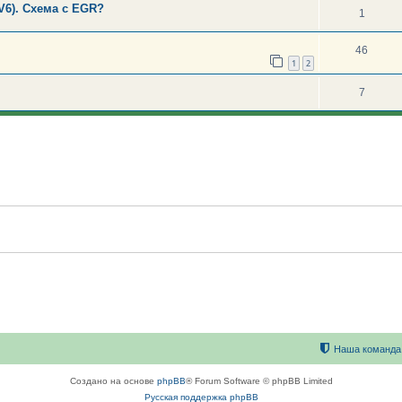
V6). Схема с EGR?
1
46
1
2
7
Наша команда
Создано на основе
phpBB
® Forum Software © phpBB Limited
Русская поддержка phpBB