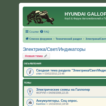
HYUNDAI GALLO
Клуб & Форум Автолюбителей и 
Ссылки
FAQ
Список форумов
Технический раздел
Электрика/Све
Электрика/Свет/Индикаторы
Новая тема
ОБЪЯВЛЕНИЯ
Сводная тема раздела "Электрика/Свет/Инд
chim
»
03/02/2010,23:48
ТЕМЫ
Электрические схемы на Галлопер
ФОРУМ
»
04/09/2006,22:25
Аккумуляторы. Соц опрос.
Karimov
»
14/10/2010,18:58