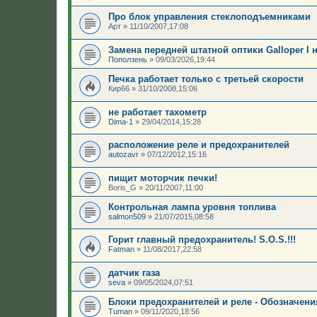
Про блок управления стеклоподъемниками
Арт
»
11/10/2007,17:08
Замена передней штатной оптики Galloper I 
Поползень
»
09/03/2026,19:44
Печка работает только с третьей скорости
Кир66
»
31/10/2008,15:06
не работает тахометр
Dima-1
»
29/04/2014,15:28
расположение реле и предохранителей
autozavr
»
07/12/2012,15:16
пищит моторчик печки!
Boris_G
»
20/11/2007,11:00
Контрольная лампа уровня топлива
salmon509
»
21/07/2015,08:58
Горит главный предохранитель! S.O.S.!!!
Fatman
»
11/08/2017,22:58
датчик газа
seva
»
09/05/2024,07:51
Блоки предохранителей и реле - Обозначени
Tuman
»
09/11/2020,18:56