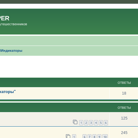
PER
Путешественников
т/Индикаторы
ОТВЕТЫ
икаторы"
18
ОТВЕТЫ
125
1
2
3
4
5
6
245
1
6
7
8
9
10
…