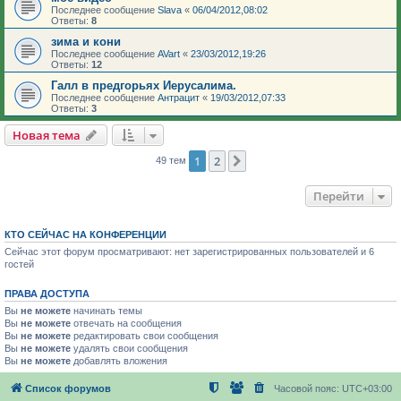
Последнее сообщение
Slava
«
06/04/2012,08:02
Ответы:
8
зима и кони
Последнее сообщение
AVart
«
23/03/2012,19:26
Ответы:
12
Галл в предгорьях Иерусалима.
Последнее сообщение
Антрацит
«
19/03/2012,07:33
Ответы:
3
Новая тема
1
2
След.
49 тем
Перейти
КТО СЕЙЧАС НА КОНФЕРЕНЦИИ
Сейчас этот форум просматривают: нет зарегистрированных пользователей и 6
гостей
ПРАВА ДОСТУПА
Вы
не можете
начинать темы
Вы
не можете
отвечать на сообщения
Вы
не можете
редактировать свои сообщения
Вы
не можете
удалять свои сообщения
Вы
не можете
добавлять вложения
Список форумов
Часовой пояс:
UTC+03:00