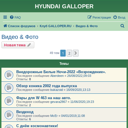
HYUNDAI GALLOPER
FAQ
Регистрация
Вход
П
Список форумов
Клуб GALLOPER.RU
Видео & Фото
о
Видео & Фото
и
Новая тема
с
1
2
След.
49 тем
к
Темы
Внедорожные Белые Ночи-2022 «Возрождение».
Последнее сообщение
Aberdeen
«
26/08/2022,09:03
Ответы:
8
Обзор коника 2002 года выпуска
Последнее сообщение
bukazoid
«
16/09/2020,13:13
Фары для W 463 на наш авто.
Последнее сообщение
gevara2867
«
11/06/2020,19:23
Ответы:
2
Вездеход
Последнее сообщение
McEr
«
04/01/2019,11:08
Ответы:
6
С днём космонавтики!