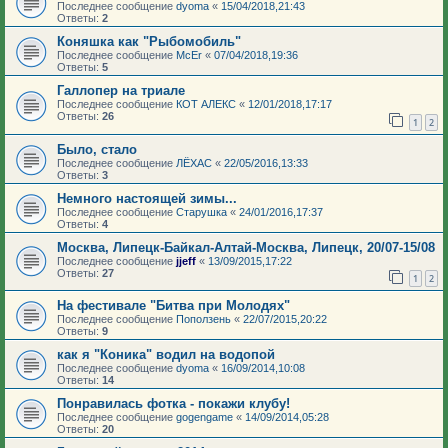
Последнее сообщение
dyoma
«
15/04/2018,21:43
Ответы:
2
Коняшка как "Рыбомобиль"
Последнее сообщение
McEr
«
07/04/2018,19:36
Ответы:
5
Галлопер на триале
Последнее сообщение
КОТ АЛЕКС
«
12/01/2018,17:17
Ответы:
26
1
2
Было, стало
Последнее сообщение
ЛЁХАС
«
22/05/2016,13:33
Ответы:
3
Немного настоящей зимы...
Последнее сообщение
Старушка
«
24/01/2016,17:37
Ответы:
4
Москва, Липецк-Байкал-Алтай-Москва, Липецк, 20/07-15/08
Последнее сообщение
jjeff
«
13/09/2015,17:22
Ответы:
27
1
2
На фестивале "Битва при Молодях"
Последнее сообщение
Поползень
«
22/07/2015,20:22
Ответы:
9
как я "Коника" водил на водопой
Последнее сообщение
dyoma
«
16/09/2014,10:08
Ответы:
14
Понравилась фотка - покажи клубу!
Последнее сообщение
gogengame
«
14/09/2014,05:28
Ответы:
20