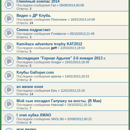
Глиняный компас 2014
Последнее сообщение
Гал
«
05/08/2014,00:08
Ответы:
3
Видео с ДР Клуба.
Последнее сообщение
Поползень
«
16/01/2014,14:58
Ответы:
24
Смена подрастает
Последнее сообщение
Freelancer
«
05/10/2013,21:49
Ответы:
3
Kamikaze adventure trophy KAT2012
Последнее сообщение
jjeff
«
22/03/2013,18:53
Ответы:
5
Экспедиция "Горная Адыгея" 2-6 января 2013 г.
Последнее сообщение
Gregor
«
15/01/2013,18:39
Ответы:
6
Клубы Galloper.com
Последнее сообщение
крюгер
«
14/01/2013,18:23
Ответы:
8
из жизни коня
Последнее сообщение
Ежъ
«
11/01/2013,15:18
Ответы:
14
Мой сын посадил Галушку на мосты. (В Мае)
Последнее сообщение
Николай
«
19/10/2012,20:10
Ответы:
7
I этап кубка ХМАО
Последнее сообщение
SKOL3Ki
«
02/08/2012,00:22
Ответы:
9
мое видео