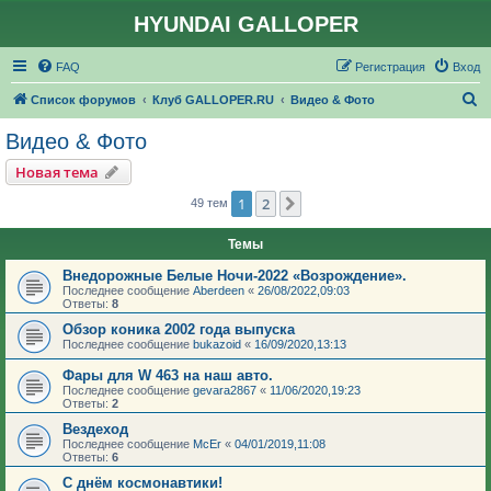
HYUNDAI GALLOPER
FAQ
Регистрация
Вход
П
Список форумов
Клуб GALLOPER.RU
Видео & Фото
о
Видео & Фото
и
Новая тема
с
1
2
След.
49 тем
к
Темы
Внедорожные Белые Ночи-2022 «Возрождение».
Последнее сообщение
Aberdeen
«
26/08/2022,09:03
Ответы:
8
Обзор коника 2002 года выпуска
Последнее сообщение
bukazoid
«
16/09/2020,13:13
Фары для W 463 на наш авто.
Последнее сообщение
gevara2867
«
11/06/2020,19:23
Ответы:
2
Вездеход
Последнее сообщение
McEr
«
04/01/2019,11:08
Ответы:
6
С днём космонавтики!