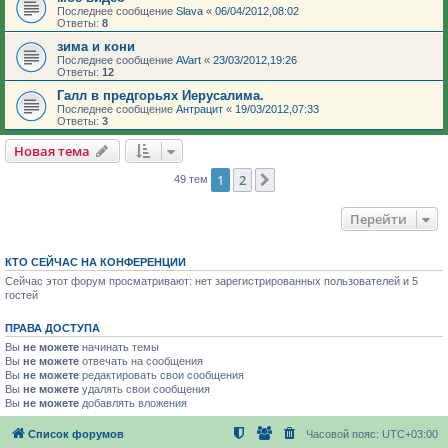
Последнее сообщение
Slava
«
06/04/2012,08:02
Ответы:
8
зима и кони
Последнее сообщение
AVart
«
23/03/2012,19:26
Ответы:
12
Галл в предгорьях Иерусалима.
Последнее сообщение
Антрацит
«
19/03/2012,07:33
Ответы:
3
Новая тема
1
2
След.
49 тем
Перейти
КТО СЕЙЧАС НА КОНФЕРЕНЦИИ
Сейчас этот форум просматривают: нет зарегистрированных пользователей и 5
гостей
ПРАВА ДОСТУПА
Вы
не можете
начинать темы
Вы
не можете
отвечать на сообщения
Вы
не можете
редактировать свои сообщения
Вы
не можете
удалять свои сообщения
Вы
не можете
добавлять вложения
Список форумов
Часовой пояс:
UTC+03:00