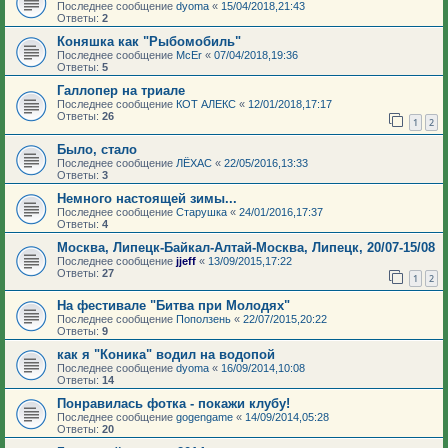
Последнее сообщение
dyoma
«
15/04/2018,21:43
Ответы:
2
Коняшка как "Рыбомобиль"
Последнее сообщение
McEr
«
07/04/2018,19:36
Ответы:
5
Галлопер на триале
Последнее сообщение
КОТ АЛЕКС
«
12/01/2018,17:17
Ответы:
26
1
2
Было, стало
Последнее сообщение
ЛЁХАС
«
22/05/2016,13:33
Ответы:
3
Немного настоящей зимы...
Последнее сообщение
Старушка
«
24/01/2016,17:37
Ответы:
4
Москва, Липецк-Байкал-Алтай-Москва, Липецк, 20/07-15/08
Последнее сообщение
jjeff
«
13/09/2015,17:22
Ответы:
27
1
2
На фестивале "Битва при Молодях"
Последнее сообщение
Поползень
«
22/07/2015,20:22
Ответы:
9
как я "Коника" водил на водопой
Последнее сообщение
dyoma
«
16/09/2014,10:08
Ответы:
14
Понравилась фотка - покажи клубу!
Последнее сообщение
gogengame
«
14/09/2014,05:28
Ответы:
20