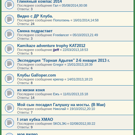
Глиняный компас 2014
Последнее сообщение
Гал
«
05/08/2014,00:08
Ответы:
3
Видео с ДР Клуба.
Последнее сообщение
Поползень
«
16/01/2014,14:58
Ответы:
24
Смена подрастает
Последнее сообщение
Freelancer
«
05/10/2013,21:49
Ответы:
3
Kamikaze adventure trophy KAT2012
Последнее сообщение
jjeff
«
22/03/2013,18:53
Ответы:
5
Экспедиция "Горная Адыгея" 2-6 января 2013 г.
Последнее сообщение
Gregor
«
15/01/2013,18:39
Ответы:
6
Клубы Galloper.com
Последнее сообщение
крюгер
«
14/01/2013,18:23
Ответы:
8
из жизни коня
Последнее сообщение
Ежъ
«
11/01/2013,15:18
Ответы:
14
Мой сын посадил Галушку на мосты. (В Мае)
Последнее сообщение
Николай
«
19/10/2012,20:10
Ответы:
7
I этап кубка ХМАО
Последнее сообщение
SKOL3Ki
«
02/08/2012,00:22
Ответы:
9
мое видео