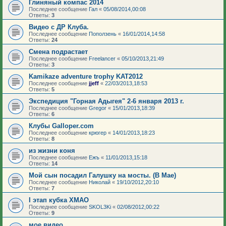
Глиняный компас 2014
Последнее сообщение
Гал
«
05/08/2014,00:08
Ответы:
3
Видео с ДР Клуба.
Последнее сообщение
Поползень
«
16/01/2014,14:58
Ответы:
24
Смена подрастает
Последнее сообщение
Freelancer
«
05/10/2013,21:49
Ответы:
3
Kamikaze adventure trophy KAT2012
Последнее сообщение
jjeff
«
22/03/2013,18:53
Ответы:
5
Экспедиция "Горная Адыгея" 2-6 января 2013 г.
Последнее сообщение
Gregor
«
15/01/2013,18:39
Ответы:
6
Клубы Galloper.com
Последнее сообщение
крюгер
«
14/01/2013,18:23
Ответы:
8
из жизни коня
Последнее сообщение
Ежъ
«
11/01/2013,15:18
Ответы:
14
Мой сын посадил Галушку на мосты. (В Мае)
Последнее сообщение
Николай
«
19/10/2012,20:10
Ответы:
7
I этап кубка ХМАО
Последнее сообщение
SKOL3Ki
«
02/08/2012,00:22
Ответы:
9
мое видео