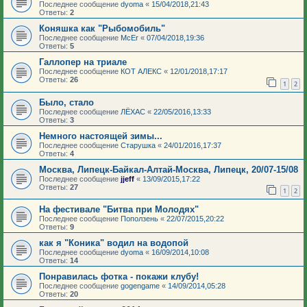
Последнее сообщение
dyoma
«
15/04/2018,21:43
Ответы:
2
Коняшка как "Рыбомобиль"
Последнее сообщение
McEr
«
07/04/2018,19:36
Ответы:
5
Галлопер на триале
Последнее сообщение
КОТ АЛЕКС
«
12/01/2018,17:17
Ответы:
26
1
2
Было, стало
Последнее сообщение
ЛЁХАС
«
22/05/2016,13:33
Ответы:
3
Немного настоящей зимы...
Последнее сообщение
Старушка
«
24/01/2016,17:37
Ответы:
4
Москва, Липецк-Байкал-Алтай-Москва, Липецк, 20/07-15/08
Последнее сообщение
jjeff
«
13/09/2015,17:22
Ответы:
27
1
2
На фестивале "Битва при Молодях"
Последнее сообщение
Поползень
«
22/07/2015,20:22
Ответы:
9
как я "Коника" водил на водопой
Последнее сообщение
dyoma
«
16/09/2014,10:08
Ответы:
14
Понравилась фотка - покажи клубу!
Последнее сообщение
gogengame
«
14/09/2014,05:28
Ответы:
20