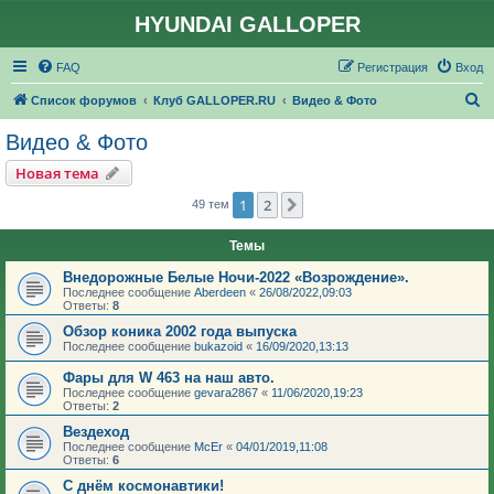
HYUNDAI GALLOPER
FAQ
Регистрация
Вход
П
Список форумов
Клуб GALLOPER.RU
Видео & Фото
о
Видео & Фото
и
Новая тема
с
1
2
След.
49 тем
к
Темы
Внедорожные Белые Ночи-2022 «Возрождение».
Последнее сообщение
Aberdeen
«
26/08/2022,09:03
Ответы:
8
Обзор коника 2002 года выпуска
Последнее сообщение
bukazoid
«
16/09/2020,13:13
Фары для W 463 на наш авто.
Последнее сообщение
gevara2867
«
11/06/2020,19:23
Ответы:
2
Вездеход
Последнее сообщение
McEr
«
04/01/2019,11:08
Ответы:
6
С днём космонавтики!