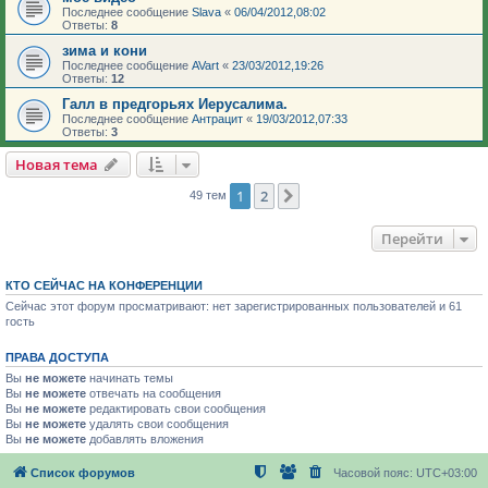
Последнее сообщение
Slava
«
06/04/2012,08:02
Ответы:
8
зима и кони
Последнее сообщение
AVart
«
23/03/2012,19:26
Ответы:
12
Галл в предгорьях Иерусалима.
Последнее сообщение
Антрацит
«
19/03/2012,07:33
Ответы:
3
Новая тема
1
2
След.
49 тем
Перейти
КТО СЕЙЧАС НА КОНФЕРЕНЦИИ
Сейчас этот форум просматривают: нет зарегистрированных пользователей и 61
гость
ПРАВА ДОСТУПА
Вы
не можете
начинать темы
Вы
не можете
отвечать на сообщения
Вы
не можете
редактировать свои сообщения
Вы
не можете
удалять свои сообщения
Вы
не можете
добавлять вложения
Список форумов
Часовой пояс:
UTC+03:00