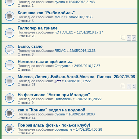
Последнее сообщение
dyoma
«
15/04/2018,21:43
Ответы:
2
Коняшка как "Рыбомобиль"
Последнее сообщение
McEr
«
07/04/2018,19:36
Ответы:
5
Галлопер на триале
Последнее сообщение
КОТ АЛЕКС
«
12/01/2018,17:17
Ответы:
26
1
2
Было, стало
Последнее сообщение
ЛЁХАС
«
22/05/2016,13:33
Ответы:
3
Немного настоящей зимы...
Последнее сообщение
Старушка
«
24/01/2016,17:37
Ответы:
4
Москва, Липецк-Байкал-Алтай-Москва, Липецк, 20/07-15/08
Последнее сообщение
jjeff
«
13/09/2015,17:22
Ответы:
27
1
2
На фестивале "Битва при Молодях"
Последнее сообщение
Поползень
«
22/07/2015,20:22
Ответы:
9
как я "Коника" водил на водопой
Последнее сообщение
dyoma
«
16/09/2014,10:08
Ответы:
14
Понравилась фотка - покажи клубу!
Последнее сообщение
gogengame
«
14/09/2014,05:28
Ответы:
20