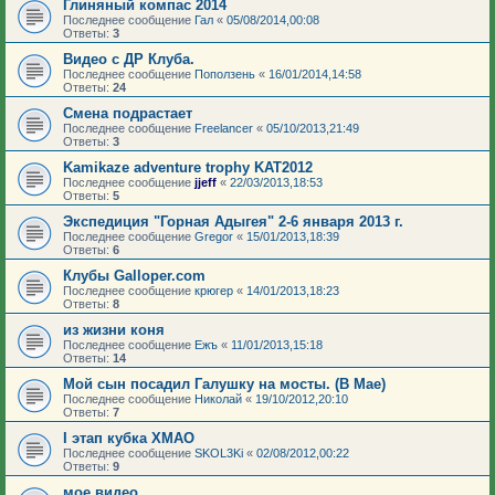
Глиняный компас 2014
Последнее сообщение
Гал
«
05/08/2014,00:08
Ответы:
3
Видео с ДР Клуба.
Последнее сообщение
Поползень
«
16/01/2014,14:58
Ответы:
24
Смена подрастает
Последнее сообщение
Freelancer
«
05/10/2013,21:49
Ответы:
3
Kamikaze adventure trophy KAT2012
Последнее сообщение
jjeff
«
22/03/2013,18:53
Ответы:
5
Экспедиция "Горная Адыгея" 2-6 января 2013 г.
Последнее сообщение
Gregor
«
15/01/2013,18:39
Ответы:
6
Клубы Galloper.com
Последнее сообщение
крюгер
«
14/01/2013,18:23
Ответы:
8
из жизни коня
Последнее сообщение
Ежъ
«
11/01/2013,15:18
Ответы:
14
Мой сын посадил Галушку на мосты. (В Мае)
Последнее сообщение
Николай
«
19/10/2012,20:10
Ответы:
7
I этап кубка ХМАО
Последнее сообщение
SKOL3Ki
«
02/08/2012,00:22
Ответы:
9
мое видео