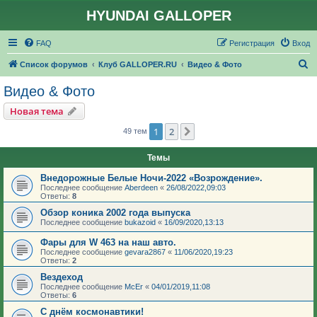
HYUNDAI GALLOPER
FAQ
Регистрация
Вход
П
Список форумов
Клуб GALLOPER.RU
Видео & Фото
о
Видео & Фото
и
Новая тема
с
1
2
След.
49 тем
к
Темы
Внедорожные Белые Ночи-2022 «Возрождение».
Последнее сообщение
Aberdeen
«
26/08/2022,09:03
Ответы:
8
Обзор коника 2002 года выпуска
Последнее сообщение
bukazoid
«
16/09/2020,13:13
Фары для W 463 на наш авто.
Последнее сообщение
gevara2867
«
11/06/2020,19:23
Ответы:
2
Вездеход
Последнее сообщение
McEr
«
04/01/2019,11:08
Ответы:
6
С днём космонавтики!