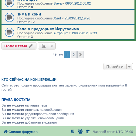
Последнее сообщение
Slava
«
06/04/2012,08:02
Ответы:
8
зима и кони
Последнее сообщение
AVart
«
23/03/2012,19:26
Ответы:
12
Галл в предгорьях Иерусалима.
Последнее сообщение
Антрацит
«
19/03/2012,07:33
Ответы:
3
Новая тема
1
2
След.
49 тем
Перейти
КТО СЕЙЧАС НА КОНФЕРЕНЦИИ
Сейчас этот форум просматривают: нет зарегистрированных пользователей и 8
гостей
ПРАВА ДОСТУПА
Вы
не можете
начинать темы
Вы
не можете
отвечать на сообщения
Вы
не можете
редактировать свои сообщения
Вы
не можете
удалять свои сообщения
Вы
не можете
добавлять вложения
Список форумов
Часовой пояс:
UTC+03:00