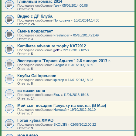
Глиняный компас 2014
Последнее сообщение
Гал
«
05/08/2014,00:08
Ответы:
3
Видео с ДР Клуба.
Последнее сообщение
Поползень
«
16/01/2014,14:58
Ответы:
24
Смена подрастает
Последнее сообщение
Freelancer
«
05/10/2013,21:49
Ответы:
3
Kamikaze adventure trophy KAT2012
Последнее сообщение
jjeff
«
22/03/2013,18:53
Ответы:
5
Экспедиция "Горная Адыгея" 2-6 января 2013 г.
Последнее сообщение
Gregor
«
15/01/2013,18:39
Ответы:
6
Клубы Galloper.com
Последнее сообщение
крюгер
«
14/01/2013,18:23
Ответы:
8
из жизни коня
Последнее сообщение
Ежъ
«
11/01/2013,15:18
Ответы:
14
Мой сын посадил Галушку на мосты. (В Мае)
Последнее сообщение
Николай
«
19/10/2012,20:10
Ответы:
7
I этап кубка ХМАО
Последнее сообщение
SKOL3Ki
«
02/08/2012,00:22
Ответы:
9
мое видео