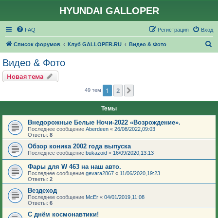
HYUNDAI GALLOPER
FAQ
Регистрация
Вход
П
Список форумов
Клуб GALLOPER.RU
Видео & Фото
о
Видео & Фото
и
Новая тема
с
1
2
След.
49 тем
к
Темы
Внедорожные Белые Ночи-2022 «Возрождение».
Последнее сообщение
Aberdeen
«
26/08/2022,09:03
Ответы:
8
Обзор коника 2002 года выпуска
Последнее сообщение
bukazoid
«
16/09/2020,13:13
Фары для W 463 на наш авто.
Последнее сообщение
gevara2867
«
11/06/2020,19:23
Ответы:
2
Вездеход
Последнее сообщение
McEr
«
04/01/2019,11:08
Ответы:
6
С днём космонавтики!