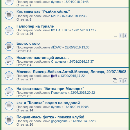
Последнее сообщение
dyoma
«
15/04/2018,21:43
Ответы:
2
Коняшка как "Рыбомобиль"
Последнее сообщение
McEr
«
07/04/2018,19:36
Ответы:
5
Галлопер на триале
Последнее сообщение
КОТ АЛЕКС
«
12/01/2018,17:17
Ответы:
26
1
2
Было, стало
Последнее сообщение
ЛЁХАС
«
22/05/2016,13:33
Ответы:
3
Немного настоящей зимы...
Последнее сообщение
Старушка
«
24/01/2016,17:37
Ответы:
4
Москва, Липецк-Байкал-Алтай-Москва, Липецк, 20/07-15/08
Последнее сообщение
jjeff
«
13/09/2015,17:22
Ответы:
27
1
2
На фестивале "Битва при Молодях"
Последнее сообщение
Поползень
«
22/07/2015,20:22
Ответы:
9
как я "Коника" водил на водопой
Последнее сообщение
dyoma
«
16/09/2014,10:08
Ответы:
14
Понравилась фотка - покажи клубу!
Последнее сообщение
gogengame
«
14/09/2014,05:28
Ответы:
20