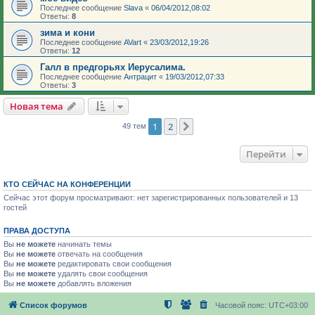
Последнее сообщение
Slava
«
06/04/2012,08:02
Ответы:
8
зима и кони
Последнее сообщение
AVart
«
23/03/2012,19:26
Ответы:
12
Галл в предгорьях Иерусалима.
Последнее сообщение
Антрацит
«
19/03/2012,07:33
Ответы:
3
Новая тема
1
2
След.
49 тем
Перейти
КТО СЕЙЧАС НА КОНФЕРЕНЦИИ
Сейчас этот форум просматривают: нет зарегистрированных пользователей и 13
гостей
ПРАВА ДОСТУПА
Вы
не можете
начинать темы
Вы
не можете
отвечать на сообщения
Вы
не можете
редактировать свои сообщения
Вы
не можете
удалять свои сообщения
Вы
не можете
добавлять вложения
Список форумов
Часовой пояс:
UTC+03:00