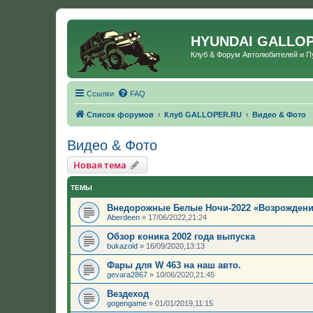
HYUNDAI GALLO
Клуб & Форум Автолюбителей и 
Ссылки
FAQ
Список форумов
Клуб GALLOPER.RU
Видео & Фото
Видео & Фото
Новая тема
ТЕМЫ
Внедорожные Белые Ночи-2022 «Возрождени
Aberdeen
»
17/06/2022,21:24
Обзор коника 2002 года выпуска
bukazoid
»
16/09/2020,13:13
Фары для W 463 на наш авто.
gevara2867
»
10/06/2020,21:45
Вездеход
gogengame
»
01/01/2019,11:15