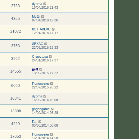
dyoma
2733
15/04/2018,21:43
McEr
4355
07/04/2018,19:36
КОТ АЛЕКС
21072
12/01/2018,17:17
ЛЁХАС
3753
22/05/2016,13:33
Старушка
3962
24/01/2016,17:37
jjeff
14555
13/09/2015,17:22
Поползень
6660
22/07/2015,20:22
dyoma
10341
16/09/2014,10:08
gogengame
13898
14/09/2014,05:28
Гал
4229
05/08/2014,00:08
Поползень
17053
16/01/2014,14:58