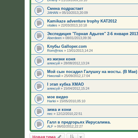
Dmitriy
»
21/10/2009,16:10
Смена подрастает
JAHAN
»
05/10/2013,20:09
Kamikaze adventure trophy KAT2012
vitalies
»
22/03/2013,10:18
Экспедиция "Горная Адыгея" 2-6 января 2013 
Aberdeen
»
08/01/2013,09:36
Клубы Galloper.com
Rom@rios
»
13/01/2013,14:24
из жизни коня
алексуй
»
28/08/2012,13:24
Мой сын посадил Галушку на мосты. (В Мае)
Николай
»
25/09/2012,17:04
I этап кубка ХМАО
алексуй
»
15/04/2012,15:24
мое видео
Harlei
»
15/05/2010,05:10
зима и кони
пес
»
12/12/2010,22:51
Галл в предгорьях Иерусалима.
ALF
»
06/02/2012,22:27
Новая тема