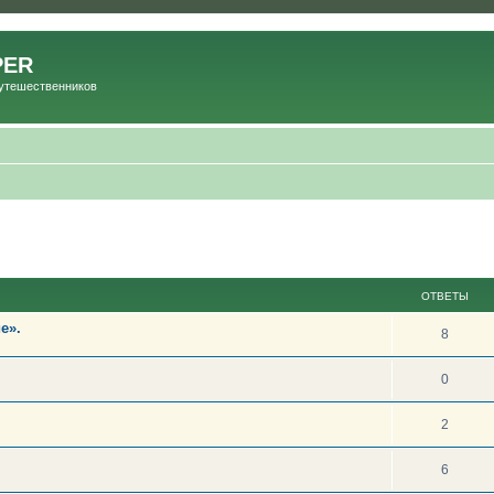
PER
Путешественников
ОТВЕТЫ
е».
8
0
2
6