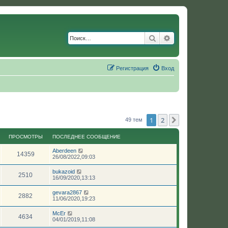
Поиск
Расширенный по
Регистрация
Вход
1
2
След.
49 тем
ПРОСМОТРЫ
ПОСЛЕДНЕЕ СООБЩЕНИЕ
Aberdeen
14359
26/08/2022,09:03
bukazoid
2510
16/09/2020,13:13
gevara2867
2882
11/06/2020,19:23
McEr
4634
04/01/2019,11:08