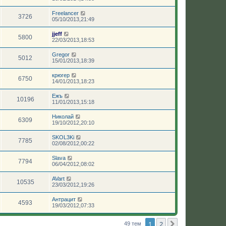
Freelancer
3726
05/10/2013,21:49
jjeff
5800
22/03/2013,18:53
Gregor
5012
15/01/2013,18:39
крюгер
6750
14/01/2013,18:23
Ежъ
10196
11/01/2013,15:18
Николай
6309
19/10/2012,20:10
SKOL3Ki
7785
02/08/2012,00:22
Slava
7794
06/04/2012,08:02
AVart
10535
23/03/2012,19:26
Антрацит
4593
19/03/2012,07:33
1
2
След.
49 тем