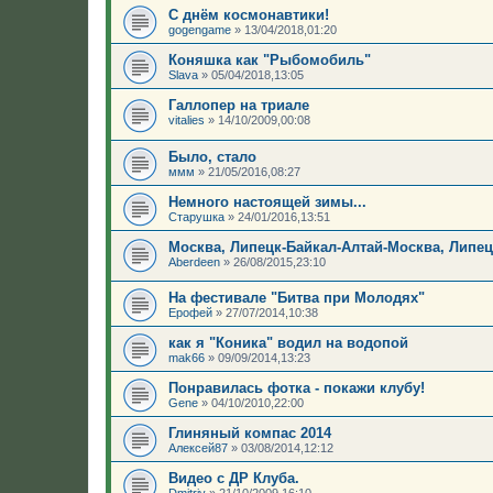
С днём космонавтики!
gogengame
»
13/04/2018,01:20
Коняшка как "Рыбомобиль"
Slava
»
05/04/2018,13:05
Галлопер на триале
vitalies
»
14/10/2009,00:08
Было, стало
ммм
»
21/05/2016,08:27
Немного настоящей зимы...
Старушка
»
24/01/2016,13:51
Москва, Липецк-Байкал-Алтай-Москва, Липецк
Aberdeen
»
26/08/2015,23:10
На фестивале "Битва при Молодях"
Ерофей
»
27/07/2014,10:38
как я "Коника" водил на водопой
mak66
»
09/09/2014,13:23
Понравилась фотка - покажи клубу!
Gene
»
04/10/2010,22:00
Глиняный компас 2014
Алексей87
»
03/08/2014,12:12
Видео с ДР Клуба.