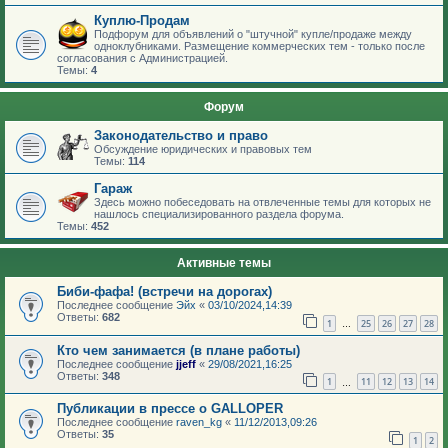
Куплю-Продам
Подфорум для объявлений о "штучной" купле/продаже между
одноклубниками. Размещение коммерческих тем - только после
согласования с Администрацией.
Темы:
4
Форум
Законодательство и право
Обсуждение юридических и правовых тем
Темы:
114
Гараж
Здесь можно побеседовать на отвлеченные темы для которых не
нашлось специализированного раздела форума.
Темы:
452
Активные темы
Биби-фафа! (встречи на дорогах)
Последнее сообщение
Эйх
«
03/10/2024,14:39
Ответы:
682
1
25
26
27
28
…
Кто чем занимается (в плане работы)
Последнее сообщение
jjeff
«
29/08/2021,16:25
Ответы:
348
1
11
12
13
14
…
Публикации в прессе о GALLOPER
Последнее сообщение
raven_kg
«
11/12/2013,09:26
Ответы:
35
1
2