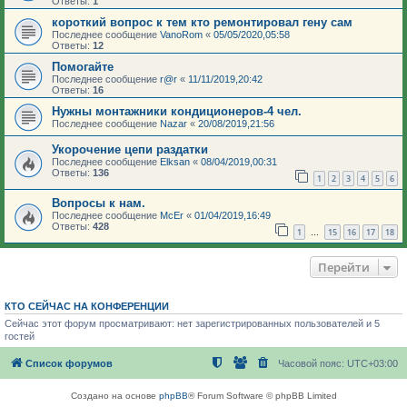
Ответы:
1
короткий вопрос к тем кто ремонтировал гену сам
Последнее сообщение
VanoRom
«
05/05/2020,05:58
Ответы:
12
Помогайте
Последнее сообщение
r@r
«
11/11/2019,20:42
Ответы:
16
Нужны монтажники кондиционеров-4 чел.
Последнее сообщение
Nazar
«
20/08/2019,21:56
Укорочение цепи раздатки
Последнее сообщение
Elksan
«
08/04/2019,00:31
Ответы:
136
1
2
3
4
5
6
Вопросы к нам.
Последнее сообщение
McEr
«
01/04/2019,16:49
Ответы:
428
1
15
16
17
18
…
Перейти
КТО СЕЙЧАС НА КОНФЕРЕНЦИИ
Сейчас этот форум просматривают: нет зарегистрированных пользователей и 5
гостей
Список форумов
Часовой пояс:
UTC+03:00
Создано на основе
phpBB
® Forum Software © phpBB Limited