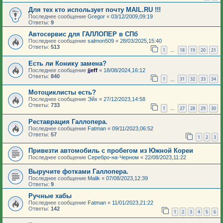
Для тех кто использует почту MAIL.RU !!!
Последнее сообщение
Gregor
«
03/12/2009,09:19
Ответы:
9
Автосервис для ГАЛЛОПЕР в СПб
Последнее сообщение
salmon509
«
28/03/2025,15:40
Ответы:
513
1
18
19
20
21
…
Есть ли Конику замена?
Последнее сообщение
jjeff
«
18/08/2024,16:12
Ответы:
840
1
31
32
33
34
…
Мотоциклисты есть?
Последнее сообщение
Эйх
«
27/12/2023,14:58
Ответы:
733
1
27
28
29
30
…
Реставрация Галлопера.
Последнее сообщение
Fatman
«
09/11/2023,06:52
Ответы:
57
1
2
3
Привезти автомобиль с пробегом из Южной Кореи
Последнее сообщение
Серебро-на-Черном
«
22/08/2023,11:22
Выручите фотками Галлопера.
Последнее сообщение
Malik
«
07/08/2023,12:39
Ответы:
9
Ручные хабы
Последнее сообщение
Fatman
«
11/01/2023,21:22
Ответы:
142
1
2
3
4
5
6