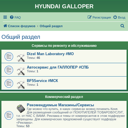
HYUNDAI GALLOPER
FAQ
Регистрация
Вход
П
Список форумов
Общий раздел
о
Общий раздел
и
Сервисы по ремонту и обслуживанию
с
к
Dizel Man Laboratory #МО
Темы:
46
Автосервис для ГАЛЛОПЕР #СПБ
Темы:
1
BF5Service #МСК
Темы:
1
Коммерческий раздел
Рекомендуемые Магазины/Сервисы
Где можно что купить, в каких сервисах можно починить Коня.
Для размещения сообщений от ПОКУПАТЕЛЕЙ ТОВАРОВ/УСЛУГ,
т.е. от НАС С ВАМИ. Реклама и темы от коммерсантов в этом подфоруме
запрещены. Для коммерческих предложений существует подфорум
<Реклама>.
Темы:
53