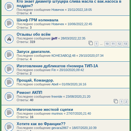
Кто знает диаметр штуцера слива масла с вак.насоса в
поддон?
Последнее сообщение
Новичок
«
15/11/2022,18:05
Ответы:
4
Шкиф ГРМ коленвала
Последнее сообщение
Новичек
«
10/06/2022,22:45
Ответы:
3
Отзывы обо всём
Последнее сообщение
jjeff
«
28/03/2022,22:35
Ответы:
319
1
10
11
12
13
…
Запуск двигателя.
Последнее сообщение
КОНЕЗАВОД 48
«
29/10/2020,07:34
Ответы:
4
Изготовление дубликатов г/номера ТИП-1А
Последнее сообщение
Fin
«
20/10/2020,09:42
Ответы:
2
Прощай, Командор.
Последнее сообщение
Abell
«
01/09/2020,16:16
Ремонт АКПП
Последнее сообщение
freeride
«
23/08/2020,21:20
Ответы:
40
1
2
Изготовление жесткой сцепки
Последнее сообщение
murinos
«
27/07/2020,21:40
Ответы:
16
Хотите как во Франции??
Последнее сообщение
gevara2867
«
18/07/2020,10:39