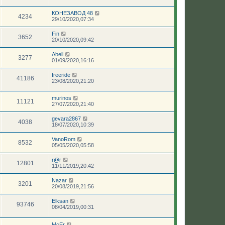
КОНЕЗАВОД 48
4234
29/10/2020,07:34
Fin
3652
20/10/2020,09:42
Abell
3277
01/09/2020,16:16
freeride
41186
23/08/2020,21:20
murinos
11121
27/07/2020,21:40
gevara2867
4038
18/07/2020,10:39
VanoRom
8532
05/05/2020,05:58
r@r
12801
11/11/2019,20:42
Nazar
3201
20/08/2019,21:56
Elksan
93746
08/04/2019,00:31
McEr