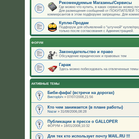
Рекомендуемые Магазины/Сервисы
Где можно что купить, в каких сервисах можно по
Для размещения сообщений от ПОКУПАТЕЛЕЙ ТОВ
коммерсантов в этом подфоруме запрещены. Для комме
Куплю-Продам
Подфорум для объявлений о "штучной" купле/пр
только после согласования с Администрацией.
ФОРУМ
Законодательство и право
Обсуждение юридических и правовых тем
Гараж
Здесь можно побеседовать на отвлеченные темы 
АКТИВНЫЕ ТЕМЫ
Биби-фафа! (встречи на дорогах)
ВикторЫч
»
07/07/2008,21:56
Кто чем занимается (в плане работы)
Nazar
»
31/08/2006,08:28
Публикации в прессе о GALLOPER
ФОРУМ
»
18/01/2008,10:32
Для тех кто использует почту MAIL.RU !!!