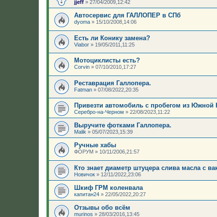
jjeff
»
27/04/2009,12:42
Автосервис для ГАЛЛОПЕР в СПб
dyoma
»
15/10/2008,14:06
Есть ли Конику замена?
Viabor
»
19/05/2011,11:25
Мотоциклисты есть?
Corvin
»
07/10/2010,17:27
Реставрация Галлопера.
Fatman
»
07/08/2022,20:35
Привезти автомобиль с пробегом из Южной 
Серебро-на-Черном
»
22/08/2023,11:22
Выручите фотками Галлопера.
Malik
»
05/07/2023,15:39
Ручные хабы
ФОРУМ
»
10/11/2006,21:57
Кто знает диаметр штуцера слива масла с ва
Новичок
»
12/11/2022,23:06
Шкиф ГРМ коленвала
капитан24
»
22/05/2022,20:27
Отзывы обо всём
murinos
»
28/03/2016,13:45