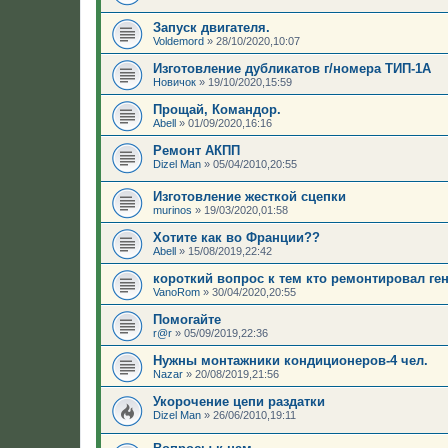
Запуск двигателя.
Voldemord
»
28/10/2020,10:07
Изготовление дубликатов г/номера ТИП-1А
Новичок
»
19/10/2020,15:59
Прощай, Командор.
Abell
»
01/09/2020,16:16
Ремонт АКПП
Dizel Man
»
05/04/2010,20:55
Изготовление жесткой сцепки
murinos
»
19/03/2020,01:58
Хотите как во Франции??
Abell
»
15/08/2019,22:42
короткий вопрос к тем кто ремонтировал ге
VanoRom
»
30/04/2020,20:55
Помогайте
r@r
»
05/09/2019,22:36
Нужны монтажники кондиционеров-4 чел.
Nazar
»
20/08/2019,21:56
Укорочение цепи раздатки
Dizel Man
»
26/06/2010,19:11