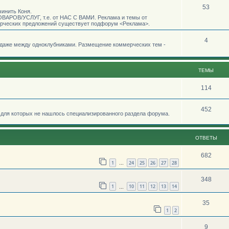
53
чинить Коня.
АРОВ/УСЛУГ, т.е. от НАС С ВАМИ. Реклама и темы от
рческих предложений существует подфорум <Реклама>.
4
одаже между одноклубниками. Размещение коммерческих тем -
ТЕМЫ
114
452
для которых не нашлось специализированного раздела форума.
ОТВЕТЫ
682
1
24
25
26
27
28
…
348
1
10
11
12
13
14
…
35
1
2
9