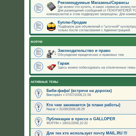
Рекомендуемые Магазины/Сервисы
Где можно что купить, в каких сервисах можно по
Для размещения сообщений от ПОКУПАТЕЛЕЙ ТОВ
коммерсантов в этом подфоруме запрещены. Для комме
Куплю-Продам
Подфорум для объявлений о "штучной" купле/пр
только после согласования с Администрацией.
ФОРУМ
Законодательство и право
Обсуждение юридических и правовых тем
Гараж
Здесь можно побеседовать на отвлеченные темы 
АКТИВНЫЕ ТЕМЫ
Биби-фафа! (встречи на дорогах)
ВикторЫч
»
07/07/2008,21:56
Кто чем занимается (в плане работы)
Nazar
»
31/08/2006,08:28
Публикации в прессе о GALLOPER
ФОРУМ
»
18/01/2008,10:32
Для тех кто использует почту MAIL.RU !!!