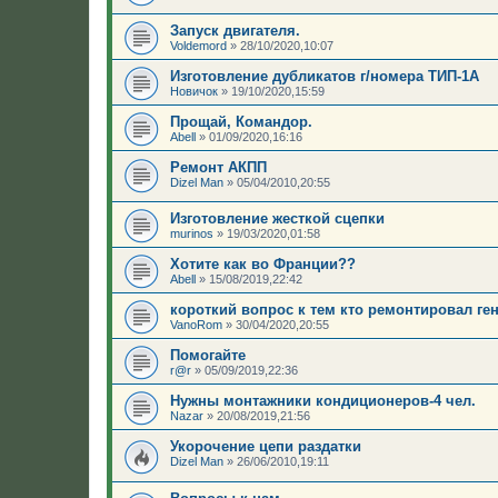
Запуск двигателя.
Voldemord
»
28/10/2020,10:07
Изготовление дубликатов г/номера ТИП-1А
Новичок
»
19/10/2020,15:59
Прощай, Командор.
Abell
»
01/09/2020,16:16
Ремонт АКПП
Dizel Man
»
05/04/2010,20:55
Изготовление жесткой сцепки
murinos
»
19/03/2020,01:58
Хотите как во Франции??
Abell
»
15/08/2019,22:42
короткий вопрос к тем кто ремонтировал ге
VanoRom
»
30/04/2020,20:55
Помогайте
r@r
»
05/09/2019,22:36
Нужны монтажники кондиционеров-4 чел.
Nazar
»
20/08/2019,21:56
Укорочение цепи раздатки
Dizel Man
»
26/06/2010,19:11