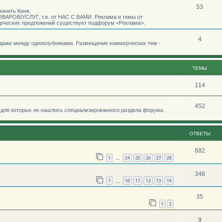
53
чинить Коня.
АРОВ/УСЛУГ, т.е. от НАС С ВАМИ. Реклама и темы от
рческих предложений существует подфорум <Реклама>.
4
одаже между одноклубниками. Размещение коммерческих тем -
ТЕМЫ
114
452
для которых не нашлось специализированного раздела форума.
ОТВЕТЫ
682
1
24
25
26
27
28
…
348
1
10
11
12
13
14
…
35
1
2
9