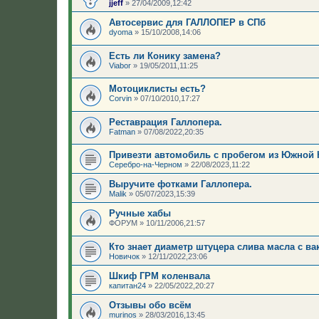
jjeff
»
27/04/2009,12:42
Автосервис для ГАЛЛОПЕР в СПб
dyoma
»
15/10/2008,14:06
Есть ли Конику замена?
Viabor
»
19/05/2011,11:25
Мотоциклисты есть?
Corvin
»
07/10/2010,17:27
Реставрация Галлопера.
Fatman
»
07/08/2022,20:35
Привезти автомобиль с пробегом из Южной 
Серебро-на-Черном
»
22/08/2023,11:22
Выручите фотками Галлопера.
Malik
»
05/07/2023,15:39
Ручные хабы
ФОРУМ
»
10/11/2006,21:57
Кто знает диаметр штуцера слива масла с ва
Новичок
»
12/11/2022,23:06
Шкиф ГРМ коленвала
капитан24
»
22/05/2022,20:27
Отзывы обо всём
murinos
»
28/03/2016,13:45