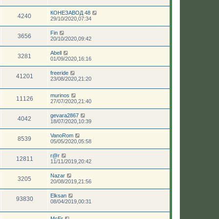
КОНЕЗАВОД 48
4240
29/10/2020,07:34
Fin
3656
20/10/2020,09:42
Abell
3281
01/09/2020,16:16
freeride
41201
23/08/2020,21:20
murinos
11126
27/07/2020,21:40
gevara2867
4042
18/07/2020,10:39
VanoRom
8539
05/05/2020,05:58
r@r
12811
11/11/2019,20:42
Nazar
3205
20/08/2019,21:56
Elksan
93830
08/04/2019,00:31
McEr