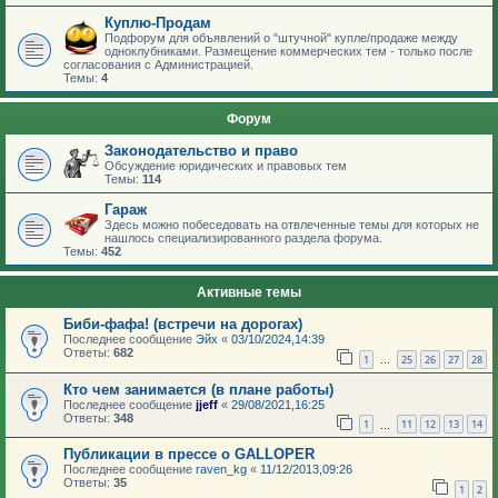
Куплю-Продам
Подфорум для объявлений о "штучной" купле/продаже между
одноклубниками. Размещение коммерческих тем - только после
согласования с Администрацией.
Темы:
4
Форум
Законодательство и право
Обсуждение юридических и правовых тем
Темы:
114
Гараж
Здесь можно побеседовать на отвлеченные темы для которых не
нашлось специализированного раздела форума.
Темы:
452
Активные темы
Биби-фафа! (встречи на дорогах)
Последнее сообщение
Эйх
«
03/10/2024,14:39
Ответы:
682
1
25
26
27
28
…
Кто чем занимается (в плане работы)
Последнее сообщение
jjeff
«
29/08/2021,16:25
Ответы:
348
1
11
12
13
14
…
Публикации в прессе о GALLOPER
Последнее сообщение
raven_kg
«
11/12/2013,09:26
Ответы:
35
1
2