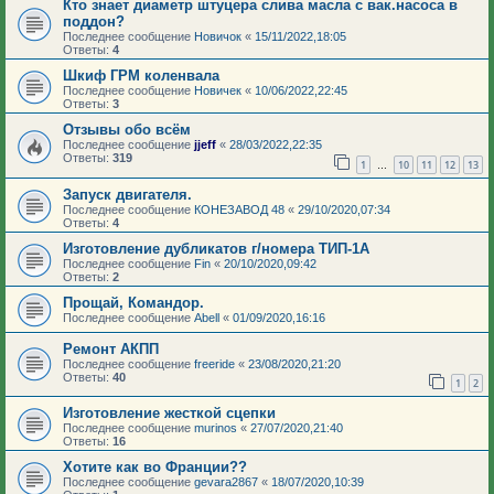
Кто знает диаметр штуцера слива масла с вак.насоса в
поддон?
Последнее сообщение
Новичок
«
15/11/2022,18:05
Ответы:
4
Шкиф ГРМ коленвала
Последнее сообщение
Новичек
«
10/06/2022,22:45
Ответы:
3
Отзывы обо всём
Последнее сообщение
jjeff
«
28/03/2022,22:35
Ответы:
319
1
10
11
12
13
…
Запуск двигателя.
Последнее сообщение
КОНЕЗАВОД 48
«
29/10/2020,07:34
Ответы:
4
Изготовление дубликатов г/номера ТИП-1А
Последнее сообщение
Fin
«
20/10/2020,09:42
Ответы:
2
Прощай, Командор.
Последнее сообщение
Abell
«
01/09/2020,16:16
Ремонт АКПП
Последнее сообщение
freeride
«
23/08/2020,21:20
Ответы:
40
1
2
Изготовление жесткой сцепки
Последнее сообщение
murinos
«
27/07/2020,21:40
Ответы:
16
Хотите как во Франции??
Последнее сообщение
gevara2867
«
18/07/2020,10:39