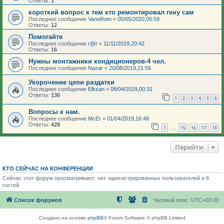
Ответы:
1
короткий вопрос к тем кто ремонтировал гену сам
Последнее сообщение
VanoRom
«
05/05/2020,05:58
Ответы:
12
Помогайте
Последнее сообщение
r@r
«
11/11/2019,20:42
Ответы:
16
Нужны монтажники кондиционеров-4 чел.
Последнее сообщение
Nazar
«
20/08/2019,21:56
Укорочение цепи раздатки
Последнее сообщение
Elksan
«
08/04/2019,00:31
Ответы:
136
1
2
3
4
5
6
Вопросы к нам.
Последнее сообщение
McEr
«
01/04/2019,16:49
Ответы:
428
1
15
16
17
18
…
Перейти
КТО СЕЙЧАС НА КОНФЕРЕНЦИИ
Сейчас этот форум просматривают: нет зарегистрированных пользователей и 6
гостей
Список форумов
Часовой пояс:
UTC+03:00
Создано на основе
phpBB
® Forum Software © phpBB Limited