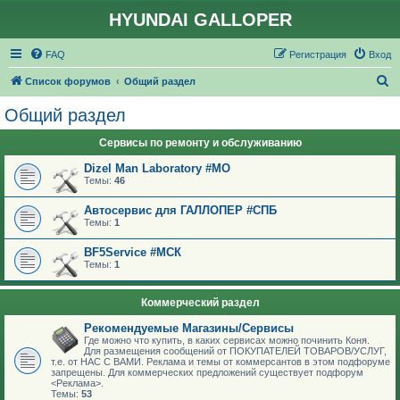
HYUNDAI GALLOPER
FAQ
Регистрация
Вход
П
Список форумов
Общий раздел
о
Общий раздел
и
Сервисы по ремонту и обслуживанию
с
к
Dizel Man Laboratory #МО
Темы:
46
Автосервис для ГАЛЛОПЕР #СПБ
Темы:
1
BF5Service #МСК
Темы:
1
Коммерческий раздел
Рекомендуемые Магазины/Сервисы
Где можно что купить, в каких сервисах можно починить Коня.
Для размещения сообщений от ПОКУПАТЕЛЕЙ ТОВАРОВ/УСЛУГ,
т.е. от НАС С ВАМИ. Реклама и темы от коммерсантов в этом подфоруме
запрещены. Для коммерческих предложений существует подфорум
<Реклама>.
Темы:
53