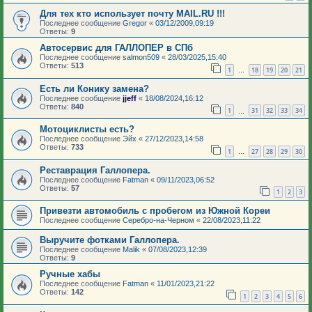
Для тех кто использует почту MAIL.RU !!!
Последнее сообщение
Gregor
«
03/12/2009,09:19
Ответы:
9
Автосервис для ГАЛЛОПЕР в СПб
Последнее сообщение
salmon509
«
28/03/2025,15:40
Ответы:
513
1
18
19
20
21
…
Есть ли Конику замена?
Последнее сообщение
jjeff
«
18/08/2024,16:12
Ответы:
840
1
31
32
33
34
…
Мотоциклисты есть?
Последнее сообщение
Эйх
«
27/12/2023,14:58
Ответы:
733
1
27
28
29
30
…
Реставрация Галлопера.
Последнее сообщение
Fatman
«
09/11/2023,06:52
Ответы:
57
1
2
3
Привезти автомобиль с пробегом из Южной Кореи
Последнее сообщение
Серебро-на-Черном
«
22/08/2023,11:22
Выручите фотками Галлопера.
Последнее сообщение
Malik
«
07/08/2023,12:39
Ответы:
9
Ручные хабы
Последнее сообщение
Fatman
«
11/01/2023,21:22
Ответы:
142
1
2
3
4
5
6