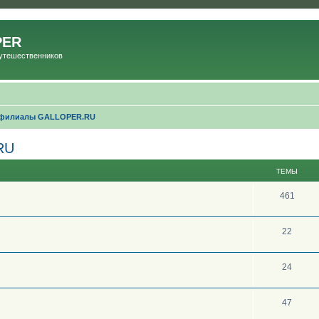
PER
Путешественников
 филиалы GALLOPER.RU
RU
ТЕМЫ
461
22
24
47