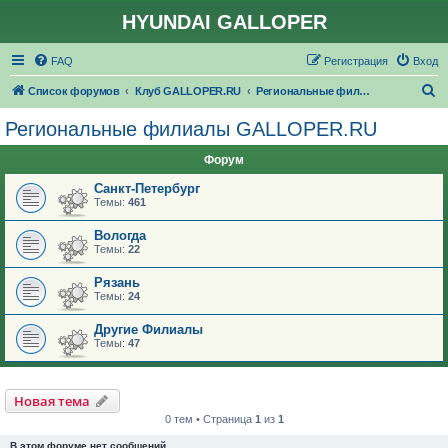
HYUNDAI GALLOPER
FAQ
Регистрация
Вход
П
Список форумов
Клуб GALLOPER.RU
Региональные филиалы GALLOPER.RU
о
Региональные филиалы GALLOPER.RU
и
Форум
с
к
Санкт-Петербург
Темы:
461
Вологда
Темы:
22
Рязань
Темы:
24
Другие Филиалы
Темы:
47
Новая тема
0 тем • Страница
1
из
1
В этом форуме нет сообщений.