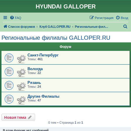
HYUNDAI GALLOPER
FAQ
Регистрация
Вход
П
Список форумов
Клуб GALLOPER.RU
Региональные филиалы GALLOPER.RU
о
Региональные филиалы GALLOPER.RU
и
Форум
с
к
Санкт-Петербург
Темы:
461
Вологда
Темы:
22
Рязань
Темы:
24
Другие Филиалы
Темы:
47
Новая тема
0 тем • Страница
1
из
1
В этом форуме нет сообщений.