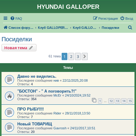
HYUNDAI GALLOPER
FAQ
Регистрация
Вход
П
Список форумов
Клуб GALLOPER.RU
Клуб GALLOPER.RU
Посиделки
о
Посиделки
и
Новая тема
с
1
2
3
След.
61 тема
к
Темы
Давно не виделись.
Последнее сообщение
нив
«
22/11/2025,20:08
Ответы:
4
"БОСТОН" - " А поговорить?!"
Последнее сообщение
McEr
«
24/10/2024,19:52
Ответы:
354
1
12
13
14
15
…
ПРО РЫБУ!!!!
Последнее сообщение
Rider
«
28/11/2018,13:50
Ответы:
7
Новый ТОВАРИЩ
Последнее сообщение
Gavrosh
«
24/11/2017,10:51
Ответы:
20