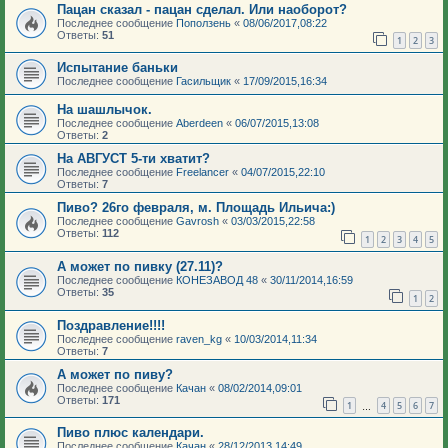
Пацан сказал - пацан сделал. Или наоборот?
Последнее сообщение
Поползень
«
08/06/2017,08:22
Ответы:
51
1
2
3
Испытание баньки
Последнее сообщение
Гасильщик
«
17/09/2015,16:34
На шашлычок.
Последнее сообщение
Aberdeen
«
06/07/2015,13:08
Ответы:
2
На АВГУСТ 5-ти хватит?
Последнее сообщение
Freelancer
«
04/07/2015,22:10
Ответы:
7
Пиво? 26го февраля, м. Площадь Ильича:)
Последнее сообщение
Gavrosh
«
03/03/2015,22:58
Ответы:
112
1
2
3
4
5
А может по пивку (27.11)?
Последнее сообщение
КОНЕЗАВОД 48
«
30/11/2014,16:59
Ответы:
35
1
2
Поздравление!!!!
Последнее сообщение
raven_kg
«
10/03/2014,11:34
Ответы:
7
А может по пиву?
Последнее сообщение
Качан
«
08/02/2014,09:01
Ответы:
171
1
4
5
6
7
…
Пиво плюс календари.
Последнее сообщение
Качан
«
28/12/2013,14:49