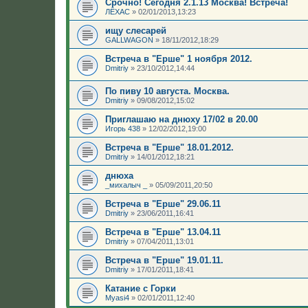
Срочно! Сегодня 2.1.13 Москва! Встреча!
ЛЁХАС
»
02/01/2013,13:23
ищу слесарей
GALLWAGON
»
18/11/2012,18:29
Встреча в "Ерше" 1 ноября 2012.
Dmitriy
»
23/10/2012,14:44
По пиву 10 августа. Москва.
Dmitriy
»
09/08/2012,15:02
Приглашаю на днюху 17/02 в 20.00
Игорь 438
»
12/02/2012,19:00
Встреча в "Ерше" 18.01.2012.
Dmitriy
»
14/01/2012,18:21
днюха
_михалыч _
»
05/09/2011,20:50
Встреча в "Ерше" 29.06.11
Dmitriy
»
23/06/2011,16:41
Встреча в "Ерше" 13.04.11
Dmitriy
»
07/04/2011,13:01
Встреча в "Ерше" 19.01.11.
Dmitriy
»
17/01/2011,18:41
Катание с Горки
Myasi4
»
02/01/2011,12:40