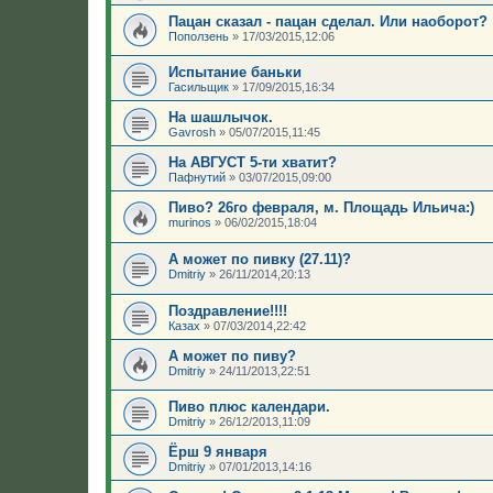
Пацан сказал - пацан сделал. Или наоборот?
Поползень
»
17/03/2015,12:06
Испытание баньки
Гасильщик
»
17/09/2015,16:34
На шашлычок.
Gavrosh
»
05/07/2015,11:45
На АВГУСТ 5-ти хватит?
Пафнутий
»
03/07/2015,09:00
Пиво? 26го февраля, м. Площадь Ильича:)
murinos
»
06/02/2015,18:04
А может по пивку (27.11)?
Dmitriy
»
26/11/2014,20:13
Поздравление!!!!
Казах
»
07/03/2014,22:42
А может по пиву?
Dmitriy
»
24/11/2013,22:51
Пиво плюс календари.
Dmitriy
»
26/12/2013,11:09
Ёрш 9 января
Dmitriy
»
07/01/2013,14:16