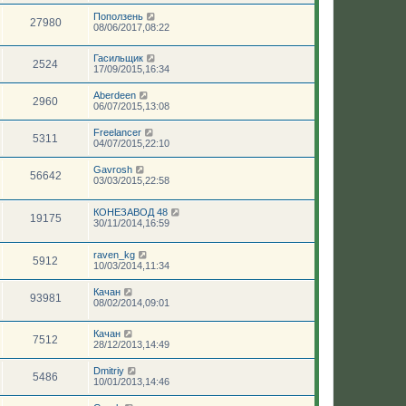
Поползень
27980
08/06/2017,08:22
Гасильщик
2524
17/09/2015,16:34
Aberdeen
2960
06/07/2015,13:08
Freelancer
5311
04/07/2015,22:10
Gavrosh
56642
03/03/2015,22:58
КОНЕЗАВОД 48
19175
30/11/2014,16:59
raven_kg
5912
10/03/2014,11:34
Качан
93981
08/02/2014,09:01
Качан
7512
28/12/2013,14:49
Dmitriy
5486
10/01/2013,14:46