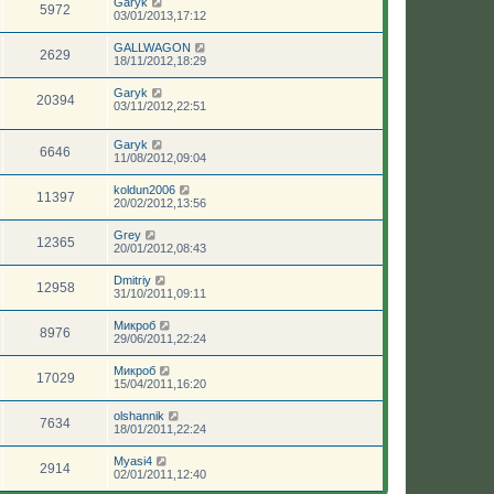
Garyk
5972
03/01/2013,17:12
GALLWAGON
2629
18/11/2012,18:29
Garyk
20394
03/11/2012,22:51
Garyk
6646
11/08/2012,09:04
koldun2006
11397
20/02/2012,13:56
Grey
12365
20/01/2012,08:43
Dmitriy
12958
31/10/2011,09:11
Микроб
8976
29/06/2011,22:24
Микроб
17029
15/04/2011,16:20
olshannik
7634
18/01/2011,22:24
Myasi4
2914
02/01/2011,12:40