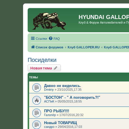
HYUNDAI GALLO
Клуб & Форум Автолюбителей и 
Ссылки
FAQ
Список форумов
Клуб GALLOPER.RU
Клуб GALLOPE
Посиделки
Новая тема
ТЕМЫ
Давно не виделись.
Dmitriy
»
23/10/2025,17:35
"БОСТОН" - " А поговорить?!"
АСПиК
»
05/05/2015,18:55
ПРО РЫБУ!!!!
Галопёр
»
17/07/2016,20:32
Новый ТОВАРИЩ
сандро
»
29/04/2016,17:03