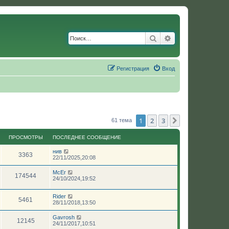
Поиск
Расширенный по
Регистрация
Вход
1
2
3
След.
61 тема
ПРОСМОТРЫ
ПОСЛЕДНЕЕ СООБЩЕНИЕ
нив
3363
22/11/2025,20:08
McEr
174544
24/10/2024,19:52
Rider
5461
28/11/2018,13:50
Gavrosh
12145
24/11/2017,10:51