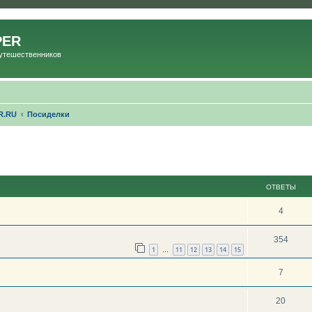
PER
Путешественников
R.RU
Посиделки
ОТВЕТЫ
4
354
1
11
12
13
14
15
…
7
20