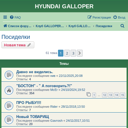
HYUNDAI GALLOPER
FAQ
Регистрация
Вход
П
Список форумов
Клуб GALLOPER.RU
Клуб GALLOPER.RU
Посиделки
о
Посиделки
и
Новая тема
с
1
2
3
След.
61 тема
к
Темы
Давно не виделись.
Последнее сообщение
нив
«
22/11/2025,20:08
Ответы:
4
"БОСТОН" - " А поговорить?!"
Последнее сообщение
McEr
«
24/10/2024,19:52
Ответы:
354
1
12
13
14
15
…
ПРО РЫБУ!!!!
Последнее сообщение
Rider
«
28/11/2018,13:50
Ответы:
7
Новый ТОВАРИЩ
Последнее сообщение
Gavrosh
«
24/11/2017,10:51
Ответы:
20