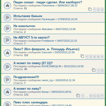
Пацан сказал - пацан сделал. Или наоборот?
Последнее сообщение
Поползень
«
08/06/2017,08:22
Ответы:
51
1
2
3
Испытание баньки
Последнее сообщение
Гасильщик
«
17/09/2015,16:34
На шашлычок.
Последнее сообщение
Aberdeen
«
06/07/2015,13:08
Ответы:
2
На АВГУСТ 5-ти хватит?
Последнее сообщение
Freelancer
«
04/07/2015,22:10
Ответы:
7
Пиво? 26го февраля, м. Площадь Ильича:)
Последнее сообщение
Gavrosh
«
03/03/2015,22:58
Ответы:
112
1
2
3
4
5
А может по пивку (27.11)?
Последнее сообщение
КОНЕЗАВОД 48
«
30/11/2014,16:59
Ответы:
35
1
2
Поздравление!!!!
Последнее сообщение
raven_kg
«
10/03/2014,11:34
Ответы:
7
А может по пиву?
Последнее сообщение
Качан
«
08/02/2014,09:01
Ответы:
171
1
4
5
6
7
…
Пиво плюс календари.
Последнее сообщение
Качан
«
28/12/2013,14:49