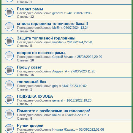
Ответы:
1
Ремонт рамы
Последнее сообщение
general
«
24/10/2024,23:06
Ответы:
12
сгнила горловина топливного бака!!!
Последнее сообщение
McEr
«
04/07/2024,13:24
Ответы:
24
Защита топливной горловины
Последнее сообщение
volodan
«
29/06/2024,22:20
Ответы:
5
вопрос по песочке рамы.
Последнее сообщение
Сергей Миасс
«
25/03/2024,20:20
Ответы:
10
Прошу совет
Последнее сообщение
Андрей_А
«
27/03/2023,11:26
Ответы:
15
топливный бак
Последнее сообщение
grinj
«
31/01/2023,10:02
Ответы:
1
ПОДУШКА КУЗОВА
Последнее сообщение
general
«
16/12/2022,19:26
Ответы:
7
Помогите с разборками на галлопера!
Последнее сообщение
Качан
«
13/09/2022,12:11
Ответы:
8
Ручки дверей
Последнее сообщение
Никита Жадько
«
03/08/2022,02:06