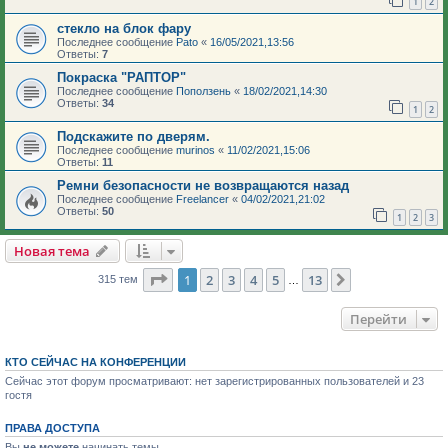
1
2
стекло на блок фару
Последнее сообщение
Pato
«
16/05/2021,13:56
Ответы:
7
Покраска "РАПТОР"
Последнее сообщение
Поползень
«
18/02/2021,14:30
Ответы:
34
1
2
Подскажите по дверям.
Последнее сообщение
murinos
«
11/02/2021,15:06
Ответы:
11
Ремни безопасности не возвращаются назад
Последнее сообщение
Freelancer
«
04/02/2021,21:02
Ответы:
50
1
2
3
Новая тема
Страница
1
из
13
1
2
3
4
5
13
След.
315 тем
…
Перейти
КТО СЕЙЧАС НА КОНФЕРЕНЦИИ
Сейчас этот форум просматривают: нет зарегистрированных пользователей и 23
гостя
ПРАВА ДОСТУПА
Вы
не можете
начинать темы