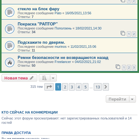
1
2
стекло на блок фару
Последнее сообщение
Pato
«
16/05/2021,13:56
Ответы:
7
Покраска "РАПТОР"
Последнее сообщение
Поползень
«
18/02/2021,14:30
Ответы:
34
1
2
Подскажите по дверям.
Последнее сообщение
murinos
«
11/02/2021,15:06
Ответы:
11
Ремни безопасности не возвращаются назад
Последнее сообщение
Freelancer
«
04/02/2021,21:02
Ответы:
50
1
2
3
Новая тема
Страница
1
из
13
1
2
3
4
5
13
След.
315 тем
…
Перейти
КТО СЕЙЧАС НА КОНФЕРЕНЦИИ
Сейчас этот форум просматривают: нет зарегистрированных пользователей и 14
гостей
ПРАВА ДОСТУПА
Вы
не можете
начинать темы