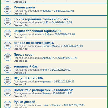
Ответы:
1
Ремонт рамы
Последнее сообщение
general
«
24/10/2024,23:06
Ответы:
12
сгнила горловина топливного бака!!!
Последнее сообщение
McEr
«
04/07/2024,13:24
Ответы:
24
Защита топливной горловины
Последнее сообщение
volodan
«
29/06/2024,22:20
Ответы:
5
вопрос по песочке рамы.
Последнее сообщение
Сергей Миасс
«
25/03/2024,20:20
Ответы:
10
Прошу совет
Последнее сообщение
Андрей_А
«
27/03/2023,11:26
Ответы:
15
топливный бак
Последнее сообщение
grinj
«
31/01/2023,10:02
Ответы:
1
ПОДУШКА КУЗОВА
Последнее сообщение
general
«
16/12/2022,19:26
Ответы:
7
Помогите с разборками на галлопера!
Последнее сообщение
Качан
«
13/09/2022,12:11
Ответы:
8
Ручки дверей
Последнее сообщение
Никита Жадько
«
03/08/2022,02:06