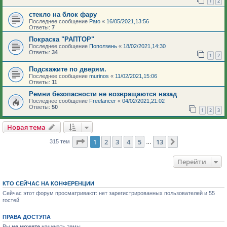
1
2
стекло на блок фару
Последнее сообщение
Pato
«
16/05/2021,13:56
Ответы:
7
Покраска "РАПТОР"
Последнее сообщение
Поползень
«
18/02/2021,14:30
Ответы:
34
1
2
Подскажите по дверям.
Последнее сообщение
murinos
«
11/02/2021,15:06
Ответы:
11
Ремни безопасности не возвращаются назад
Последнее сообщение
Freelancer
«
04/02/2021,21:02
Ответы:
50
1
2
3
Новая тема
Страница
1
из
13
1
2
3
4
5
13
След.
315 тем
…
Перейти
КТО СЕЙЧАС НА КОНФЕРЕНЦИИ
Сейчас этот форум просматривают: нет зарегистрированных пользователей и 55
гостей
ПРАВА ДОСТУПА
Вы
не можете
начинать темы