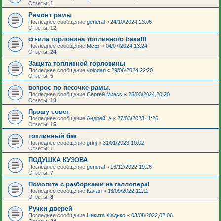
Ответы:
1
Ремонт рамы
Последнее сообщение
general
«
24/10/2024,23:06
Ответы:
12
сгнила горловина топливного бака!!!
Последнее сообщение
McEr
«
04/07/2024,13:24
Ответы:
24
Защита топливной горловины
Последнее сообщение
volodan
«
29/06/2024,22:20
Ответы:
5
вопрос по песочке рамы.
Последнее сообщение
Сергей Миасс
«
25/03/2024,20:20
Ответы:
10
Прошу совет
Последнее сообщение
Андрей_А
«
27/03/2023,11:26
Ответы:
15
топливный бак
Последнее сообщение
grinj
«
31/01/2023,10:02
Ответы:
1
ПОДУШКА КУЗОВА
Последнее сообщение
general
«
16/12/2022,19:26
Ответы:
7
Помогите с разборками на галлопера!
Последнее сообщение
Качан
«
13/09/2022,12:11
Ответы:
8
Ручки дверей
Последнее сообщение
Никита Жадько
«
03/08/2022,02:06