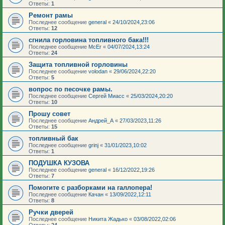
Ответы:
1
Ремонт рамы
Последнее сообщение
general
«
24/10/2024,23:06
Ответы:
12
сгнила горловина топливного бака!!!
Последнее сообщение
McEr
«
04/07/2024,13:24
Ответы:
24
Защита топливной горловины
Последнее сообщение
volodan
«
29/06/2024,22:20
Ответы:
5
вопрос по песочке рамы.
Последнее сообщение
Сергей Миасс
«
25/03/2024,20:20
Ответы:
10
Прошу совет
Последнее сообщение
Андрей_А
«
27/03/2023,11:26
Ответы:
15
топливный бак
Последнее сообщение
grinj
«
31/01/2023,10:02
Ответы:
1
ПОДУШКА КУЗОВА
Последнее сообщение
general
«
16/12/2022,19:26
Ответы:
7
Помогите с разборками на галлопера!
Последнее сообщение
Качан
«
13/09/2022,12:11
Ответы:
8
Ручки дверей
Последнее сообщение
Никита Жадько
«
03/08/2022,02:06