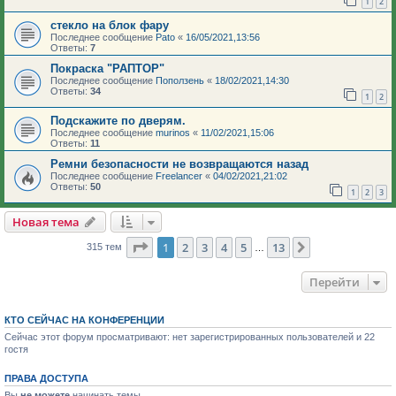
1
2
стекло на блок фару
Последнее сообщение
Pato
«
16/05/2021,13:56
Ответы:
7
Покраска "РАПТОР"
Последнее сообщение
Поползень
«
18/02/2021,14:30
Ответы:
34
1
2
Подскажите по дверям.
Последнее сообщение
murinos
«
11/02/2021,15:06
Ответы:
11
Ремни безопасности не возвращаются назад
Последнее сообщение
Freelancer
«
04/02/2021,21:02
Ответы:
50
1
2
3
Новая тема
Страница
1
из
13
1
2
3
4
5
13
След.
315 тем
…
Перейти
КТО СЕЙЧАС НА КОНФЕРЕНЦИИ
Сейчас этот форум просматривают: нет зарегистрированных пользователей и 22
гостя
ПРАВА ДОСТУПА
Вы
не можете
начинать темы