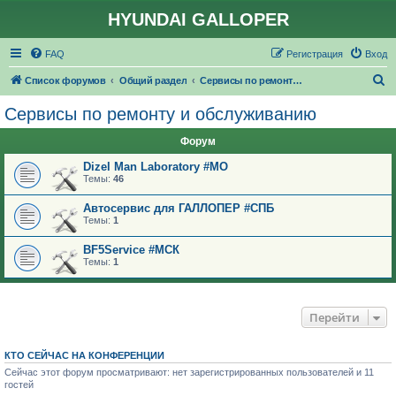
HYUNDAI GALLOPER
FAQ
Регистрация
Вход
П
Список форумов
Общий раздел
Сервисы по ремонту и обслуживанию
о
Сервисы по ремонту и обслуживанию
и
Форум
с
к
Dizel Man Laboratory #МО
Темы:
46
Автосервис для ГАЛЛОПЕР #СПБ
Темы:
1
BF5Service #МСК
Темы:
1
Перейти
КТО СЕЙЧАС НА КОНФЕРЕНЦИИ
Сейчас этот форум просматривают: нет зарегистрированных пользователей и 11
гостей