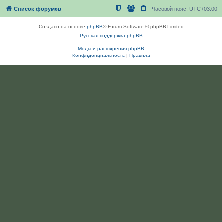
Список форумов
Часовой пояс:
UTC+03:00
Создано на основе
phpBB
® Forum Software © phpBB Limited
Русская поддержка phpBB
Моды и расширения phpBB
Конфиденциальность
|
Правила