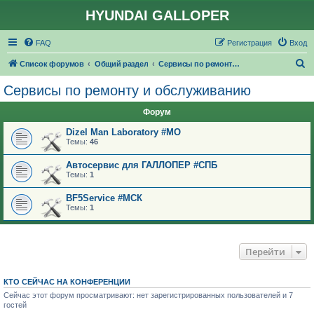
HYUNDAI GALLOPER
FAQ
Регистрация
Вход
П
Список форумов
Общий раздел
Сервисы по ремонту и обслуживанию
о
Сервисы по ремонту и обслуживанию
и
Форум
с
к
Dizel Man Laboratory #МО
Темы:
46
Автосервис для ГАЛЛОПЕР #СПБ
Темы:
1
BF5Service #МСК
Темы:
1
Перейти
КТО СЕЙЧАС НА КОНФЕРЕНЦИИ
Сейчас этот форум просматривают: нет зарегистрированных пользователей и 7
гостей