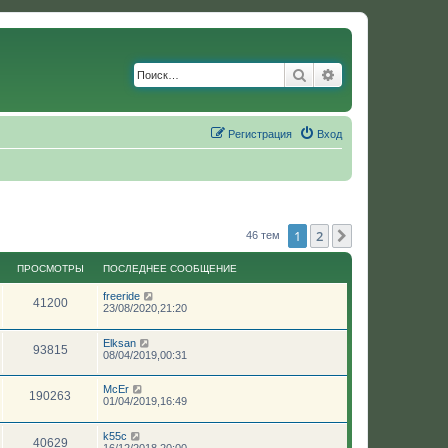
Поиск
Расширенный по
Регистрация
Вход
1
2
След.
46 тем
ПРОСМОТРЫ
ПОСЛЕДНЕЕ СООБЩЕНИЕ
freeride
41200
23/08/2020,21:20
Elksan
93815
08/04/2019,00:31
McEr
190263
01/04/2019,16:49
k55c
40629
16/12/2018,20:00