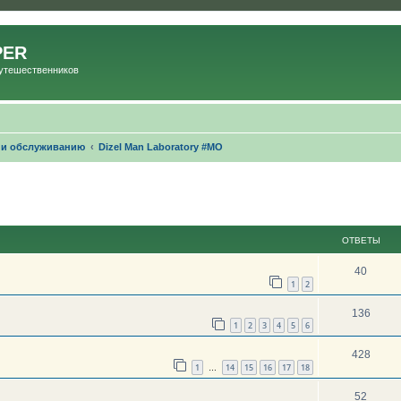
PER
Путешественников
 и обслуживанию
Dizel Man Laboratory #МО
ОТВЕТЫ
40
1
2
136
1
2
3
4
5
6
428
1
14
15
16
17
18
…
52