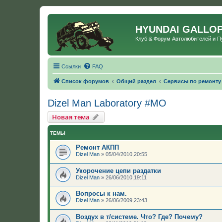
HYUNDAI GALLO
Клуб & Форум Автолюбителей и 
Ссылки
FAQ
Список форумов
Общий раздел
Сервисы по ремонту
Dizel Man Laboratory #МО
Новая тема
ТЕМЫ
Ремонт АКПП
Dizel Man
»
05/04/2010,20:55
Укорочение цепи раздатки
Dizel Man
»
26/06/2010,19:11
Вопросы к нам.
Dizel Man
»
26/06/2009,23:43
Воздух в т/системе. Что? Где? Почему?