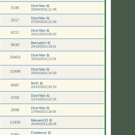
Dizel Man
5195
23/04/2015,11:49
Dizel Man
3217
27/02/2015,21:30
Dizel Man
4211
19/11/2014,00:23
ВикторЫч
9630
24/10/2014,19:51
Dizel Man
33403
18/10/2014,12:01
Dizel Man
32498
24/02/2014,14:30
McEr
9097
24/12/2013,20:19
Dizel Man
4760
12/11/2013,22:15
Dizel Man
2698
17/06/2013,18:05
Михаил121
11930
25/04/2013,18:45
Freelancer
5294