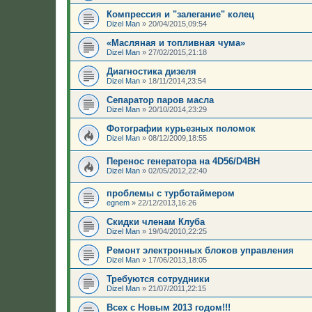
Компрессия и "залегание" колец
Dizel Man
»
20/04/2015,09:54
«Масляная и топливная чума»
Dizel Man
»
27/02/2015,21:18
Диагностика дизеля
Dizel Man
»
18/11/2014,23:54
Сепаратор паров масла
Dizel Man
»
20/10/2014,23:29
Фотографии курьезных поломок
Dizel Man
»
08/12/2009,18:55
Перенос генератора на 4D56/D4BH
Dizel Man
»
02/05/2012,22:40
проблемы с турботаймером
egnem
»
22/12/2013,16:26
Скидки членам Клуба
Dizel Man
»
19/04/2010,22:25
Ремонт электронных блоков управления
Dizel Man
»
17/06/2013,18:05
Требуются сотрудники
Dizel Man
»
21/07/2011,22:15
Всех с Новым 2013 годом!!!