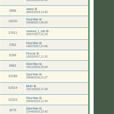
левон
3888
08/03/2018,13:45
Dizel Man
19330
04/08/2017,09:25
medved_1_nah
27821
20/07/2017,22:19
Dizel Man
3362
14/07/2017,21:06
Pivovar
8266
22/02/2017,11:32
Dizel Man
8682
18/11/2016,20:44
Dizel Man
32288
28/08/2016,21:27
McEr
52014
23/11/2015,17:28
Dizel Man
22323
06/06/2015,11:46
Dizel Man
3070
27/04/2015,22:42