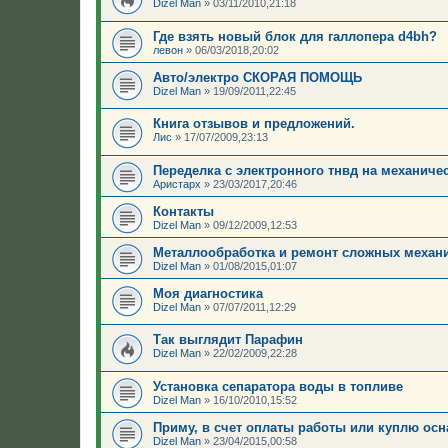
Dizel Man
»
03/11/2010,21:18
Где взять новый блок для галлопера d4bh?
левон
»
06/03/2018,20:02
Авто/электро СКОРАЯ ПОМОЩЬ
Dizel Man
»
19/09/2011,22:45
Книга отзывов и предложений.
Лис
»
17/07/2009,23:13
Переделка с электронного тнвд на механиче
Аристарх
»
23/03/2017,20:46
Контакты
Dizel Man
»
09/12/2009,12:53
Металлообработка и ремонт сложных механ
Dizel Man
»
01/08/2015,01:07
Моя диагностика
Dizel Man
»
07/07/2011,12:29
Так выглядит Парафин
Dizel Man
»
22/02/2009,22:28
Установка сепаратора воды в топливе
Dizel Man
»
16/10/2010,15:52
Приму, в счет оплаты работы или куплю осн
Dizel Man
»
23/04/2015,00:58