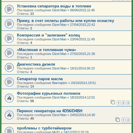
Установка сепаратора воды в топливе
Последнее сообщение
Dizel Man
«
06/06/2015,11:46
Ответы:
23
Приму, в счет оплаты работы или куплю оснастку
Последнее сообщение
Dizel Man
«
27/04/2015,22:42
Ответы:
2
Компрессия и "залегание" колец
Последнее сообщение
Dizel Man
«
23/04/2015,11:49
Ответы:
4
«Масляная и топливная чума»
Последнее сообщение
Dizel Man
«
27/02/2015,21:30
Ответы:
1
Диагностика дизеля
Последнее сообщение
Dizel Man
«
19/11/2014,00:23
Ответы:
4
Сепаратор паров масла
Последнее сообщение
ВикторЫч
«
24/10/2014,19:51
Ответы:
14
Фотографии курьезных поломок
Последнее сообщение
Dizel Man
«
18/10/2014,12:01
Ответы:
58
1
2
3
Перенос генератора на 4D56/D4BH
Последнее сообщение
Dizel Man
«
24/02/2014,14:30
Ответы:
49
1
2
проблемы с турботаймером
Последнее сообщение
McEr
«
24/12/2013,20:19