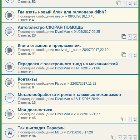
Ответы:
52
1
2
3
Где взять новый блок для галлопера d4bh?
Последнее сообщение
левон
«
08/03/2018,13:45
Ответы:
4
Авто/электро СКОРАЯ ПОМОЩЬ
Последнее сообщение
Dizel Man
«
04/08/2017,09:25
Ответы:
28
1
2
Книга отзывов и предложений.
Последнее сообщение
medved_1_nah
«
20/07/2017,22:19
Ответы:
44
1
2
Переделка с электронного тнвд на механический
Последнее сообщение
Dizel Man
«
14/07/2017,21:06
Ответы:
1
Контакты
Последнее сообщение
Pivovar
«
22/02/2017,11:32
Ответы:
8
Металлообработка и ремонт сложных механизмов
Последнее сообщение
Dizel Man
«
18/11/2016,20:44
Ответы:
13
Моя диагностика
Последнее сообщение
Dizel Man
«
28/08/2016,21:27
Ответы:
45
1
2
Так выглядит Парафин
Последнее сообщение
McEr
«
23/11/2015,17:28
Ответы:
94
1
2
3
4