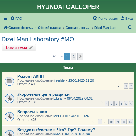
HYUNDAI GALLOPER
FAQ
Регистрация
Вход
П
Список форумов
Общий раздел
Сервисы по ремонту и обслуживанию
Dizel Man Laboratory #МО
о
Dizel Man Laboratory #МО
и
Новая тема
с
1
2
След.
46 тем
к
Темы
Ремонт АКПП
Последнее сообщение
freeride
«
23/08/2020,21:20
Ответы:
40
1
2
Укорочение цепи раздатки
Последнее сообщение
Elksan
«
08/04/2019,00:31
Ответы:
136
1
2
3
4
5
6
Вопросы к нам.
Последнее сообщение
McEr
«
01/04/2019,16:49
Ответы:
428
1
15
16
17
18
…
Воздух в т/системе. Что? Где? Почему?
Последнее сообщение
k55c
«
16/12/2018,20:00