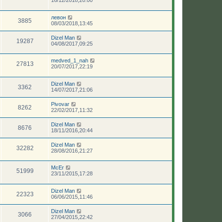
левон
3885
08/03/2018,13:45
Dizel Man
19287
04/08/2017,09:25
medved_1_nah
27813
20/07/2017,22:19
Dizel Man
3362
14/07/2017,21:06
Pivovar
8262
22/02/2017,11:32
Dizel Man
8676
18/11/2016,20:44
Dizel Man
32282
28/08/2016,21:27
McEr
51999
23/11/2015,17:28
Dizel Man
22323
06/06/2015,11:46
Dizel Man
3066
27/04/2015,22:42