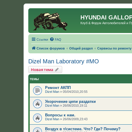
HYUNDAI GALLO
Клуб & Форум Автолюбителей и 
Ссылки
FAQ
Список форумов
Общий раздел
Сервисы по ремонту
Dizel Man Laboratory #МО
Новая тема
ТЕМЫ
Ремонт АКПП
Dizel Man
»
05/04/2010,20:55
Укорочение цепи раздатки
Dizel Man
»
26/06/2010,19:11
Вопросы к нам.
Dizel Man
»
26/06/2009,23:43
Воздух в т/системе. Что? Где? Почему?