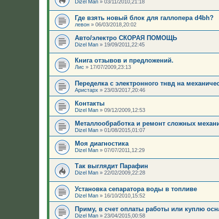
Dizel Man
»
03/11/2010,21:18
Где взять новый блок для галлопера d4bh?
левон
»
06/03/2018,20:02
Авто/электро СКОРАЯ ПОМОЩЬ
Dizel Man
»
19/09/2011,22:45
Книга отзывов и предложений.
Лис
»
17/07/2009,23:13
Переделка с электронного тнвд на механиче
Аристарх
»
23/03/2017,20:46
Контакты
Dizel Man
»
09/12/2009,12:53
Металлообработка и ремонт сложных механ
Dizel Man
»
01/08/2015,01:07
Моя диагностика
Dizel Man
»
07/07/2011,12:29
Так выглядит Парафин
Dizel Man
»
22/02/2009,22:28
Установка сепаратора воды в топливе
Dizel Man
»
16/10/2010,15:52
Приму, в счет оплаты работы или куплю осн
Dizel Man
»
23/04/2015,00:58