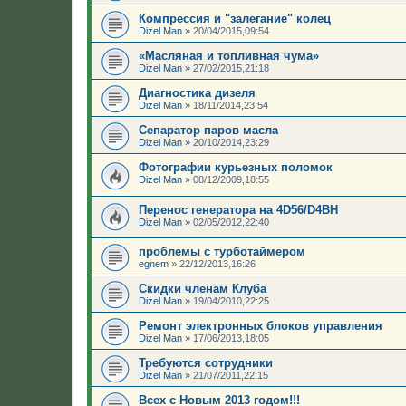
Компрессия и "залегание" колец
Dizel Man
»
20/04/2015,09:54
«Масляная и топливная чума»
Dizel Man
»
27/02/2015,21:18
Диагностика дизеля
Dizel Man
»
18/11/2014,23:54
Сепаратор паров масла
Dizel Man
»
20/10/2014,23:29
Фотографии курьезных поломок
Dizel Man
»
08/12/2009,18:55
Перенос генератора на 4D56/D4BH
Dizel Man
»
02/05/2012,22:40
проблемы с турботаймером
egnem
»
22/12/2013,16:26
Скидки членам Клуба
Dizel Man
»
19/04/2010,22:25
Ремонт электронных блоков управления
Dizel Man
»
17/06/2013,18:05
Требуются сотрудники
Dizel Man
»
21/07/2011,22:15
Всех с Новым 2013 годом!!!