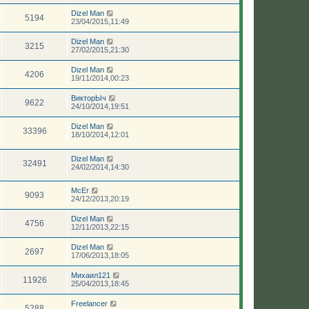
Dizel Man
5194
23/04/2015,11:49
Dizel Man
3215
27/02/2015,21:30
Dizel Man
4206
19/11/2014,00:23
ВикторЫч
9622
24/10/2014,19:51
Dizel Man
33396
18/10/2014,12:01
Dizel Man
32491
24/02/2014,14:30
McEr
9093
24/12/2013,20:19
Dizel Man
4756
12/11/2013,22:15
Dizel Man
2697
17/06/2013,18:05
Михаил121
11926
25/04/2013,18:45
Freelancer
5288