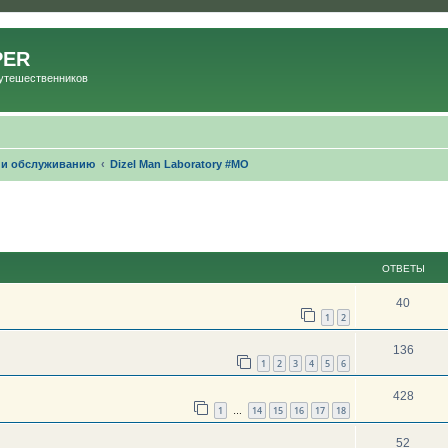
PER
Путешественников
 и обслуживанию
Dizel Man Laboratory #МО
ОТВЕТЫ
40
1
2
136
1
2
3
4
5
6
428
1
14
15
16
17
18
…
52