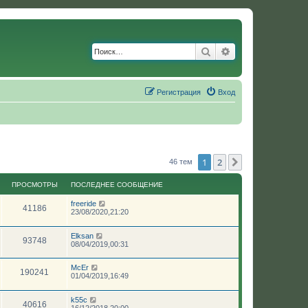
Поиск
Расширенный по
Регистрация
Вход
1
2
След.
46 тем
ПРОСМОТРЫ
ПОСЛЕДНЕЕ СООБЩЕНИЕ
freeride
41186
23/08/2020,21:20
Elksan
93748
08/04/2019,00:31
McEr
190241
01/04/2019,16:49
k55c
40616
16/12/2018,20:00