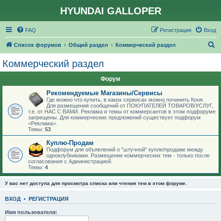
HYUNDAI GALLOPER
FAQ
Регистрация
Вход
П
Список форумов
Общий раздел
Коммерческий раздел
о
Коммерческий раздел
и
Форум
с
к
Рекомендуемые Магазины/Сервисы
Где можно что купить, в каких сервисах можно починить Коня.
Для размещения сообщений от ПОКУПАТЕЛЕЙ ТОВАРОВ/УСЛУГ,
т.е. от НАС С ВАМИ. Реклама и темы от коммерсантов в этом подфоруме
запрещены. Для коммерческих предложений существует подфорум
<Реклама>.
Темы:
53
Куплю-Продам
Подфорум для объявлений о "штучной" купле/продаже между
одноклубниками. Размещение коммерческих тем - только после
согласования с Администрацией.
Темы:
4
У вас нет доступа для просмотра списка или чтения тем в этом форуме.
ВХОД
•
РЕГИСТРАЦИЯ
Имя пользователя: