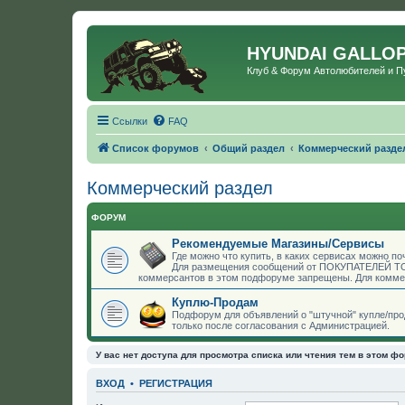
HYUNDAI GALLO
Клуб & Форум Автолюбителей и 
Ссылки
FAQ
Список форумов
Общий раздел
Коммерческий разде
Коммерческий раздел
ФОРУМ
Рекомендуемые Магазины/Сервисы
Где можно что купить, в каких сервисах можно по
Для размещения сообщений от ПОКУПАТЕЛЕЙ ТОВ
коммерсантов в этом подфоруме запрещены. Для комме
Куплю-Продам
Подфорум для объявлений о "штучной" купле/пр
только после согласования с Администрацией.
У вас нет доступа для просмотра списка или чтения тем в этом фо
ВХОД
•
РЕГИСТРАЦИЯ