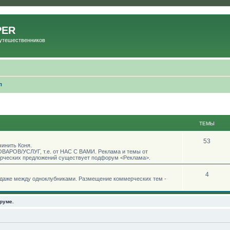
PER
Путешественников
л
ТЕМЫ
53
чинить Коня.
АРОВ/УСЛУГ, т.е. от НАС С ВАМИ. Реклама и темы от
рческих предложений существует подфорум <Реклама>.
4
одаже между одноклубниками. Размещение коммерческих тем -
руме.