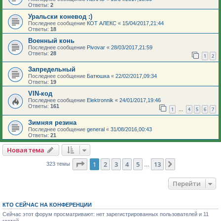
Ответы:
2
Уральски коневод :)
Последнее сообщение
КОТ АЛЕКС
«
15/04/2017,21:44
Ответы:
18
Военный конь
Последнее сообщение
Pivovar
«
28/03/2017,21:59
Ответы:
28
1
2
Запредельный
Последнее сообщение
Батюшка
«
22/02/2017,09:34
Ответы:
19
VIN-код
Последнее сообщение
Elektronnik
«
24/01/2017,19:46
Ответы:
161
1
4
5
6
7
…
Зимняя резина
Последнее сообщение
general
«
31/08/2016,00:43
Ответы:
21
Новая тема
Страница
1
из
13
1
2
3
4
5
13
След.
323 темы
…
Перейти
КТО СЕЙЧАС НА КОНФЕРЕНЦИИ
Сейчас этот форум просматривают: нет зарегистрированных пользователей и 11
гостей