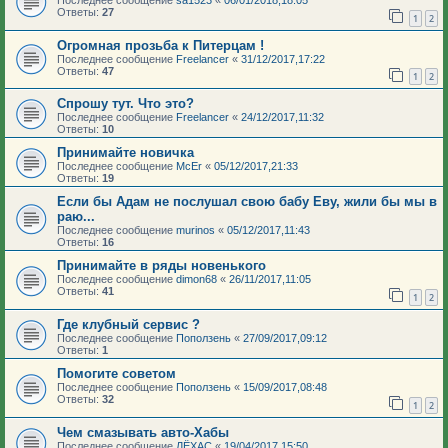
Последнее сообщение
sa1523
«
06/01/2018,18:05
Ответы:
27
1
2
Огромная прозьба к Питерцам !
Последнее сообщение
Freelancer
«
31/12/2017,17:22
Ответы:
47
1
2
Спрошу тут. Что это?
Последнее сообщение
Freelancer
«
24/12/2017,11:32
Ответы:
10
Принимайте новичка
Последнее сообщение
McEr
«
05/12/2017,21:33
Ответы:
19
Если бы Адам не послушал свою бабу Еву, жили бы мы в
раю...
Последнее сообщение
murinos
«
05/12/2017,11:43
Ответы:
16
Принимайте в ряды новенького
Последнее сообщение
dimon68
«
26/11/2017,11:05
Ответы:
41
1
2
Где клубный сервис ?
Последнее сообщение
Поползень
«
27/09/2017,09:12
Ответы:
1
Помогите советом
Последнее сообщение
Поползень
«
15/09/2017,08:48
Ответы:
32
1
2
Чем смазывать авто-Хабы
Последнее сообщение
ЛЁХАС
«
19/04/2017,15:50