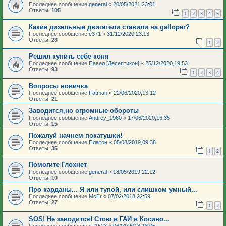
Последнее сообщение
general
«
20/05/2021,23:01
Ответы:
105
1
2
3
4
5
Какие дизельные двигатели ставили на galloper?
Последнее сообщение
e371
«
31/12/2020,23:13
Ответы:
28
1
2
Решил купить себе коня
Последнее сообщение
Павел [Десептикон]
«
25/12/2020,19:53
Ответы:
93
1
2
3
4
Вопросы новичка
Последнее сообщение
Fatman
«
22/06/2020,13:12
Ответы:
21
Заводится,но огромные обороты
Последнее сообщение
Andrey_1960
«
17/06/2020,16:35
Ответы:
15
Пожалуй начнем покатушки!
Последнее сообщение
Платон
«
05/08/2019,09:38
Ответы:
35
1
2
Помогите Глохнет
Последнее сообщение
general
«
18/05/2019,22:12
Ответы:
10
Про карданы... Я или тупой, или слишком умный...
Последнее сообщение
McEr
«
07/02/2018,22:59
Ответы:
27
1
2
SOS! Не заводится! Стою в ГАИ в Косино...