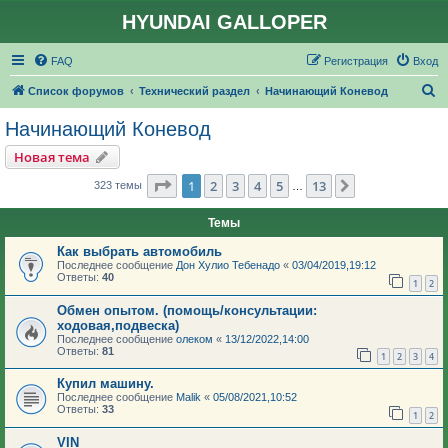
HYUNDAI GALLOPER
FAQ
Регистрация
Вход
П
Список форумов
Технический раздел
Начинающий Коневод
о
Начинающий Коневод
и
Новая тема
с
Страница
1
из
13
1
2
3
4
5
13
След.
323 темы
…
к
Темы
Как выбрать автомобиль
Последнее сообщение
Дон Хулио Тебенадо
«
03/04/2019,19:12
Ответы:
40
1
2
Обмен опытом. (помощь/консультации:
ходовая,подвеска)
Последнее сообщение
олеком
«
13/12/2022,14:00
Ответы:
81
1
2
3
4
Купил машину.
Последнее сообщение
Malik
«
05/08/2021,10:52
Ответы:
33
1
2
VIN