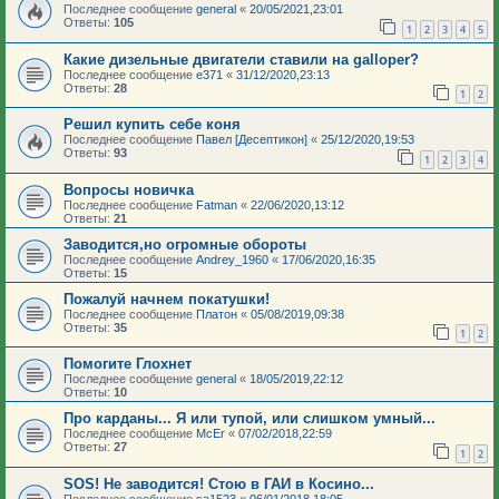
Последнее сообщение
general
«
20/05/2021,23:01
Ответы:
105
1
2
3
4
5
Какие дизельные двигатели ставили на galloper?
Последнее сообщение
e371
«
31/12/2020,23:13
Ответы:
28
1
2
Решил купить себе коня
Последнее сообщение
Павел [Десептикон]
«
25/12/2020,19:53
Ответы:
93
1
2
3
4
Вопросы новичка
Последнее сообщение
Fatman
«
22/06/2020,13:12
Ответы:
21
Заводится,но огромные обороты
Последнее сообщение
Andrey_1960
«
17/06/2020,16:35
Ответы:
15
Пожалуй начнем покатушки!
Последнее сообщение
Платон
«
05/08/2019,09:38
Ответы:
35
1
2
Помогите Глохнет
Последнее сообщение
general
«
18/05/2019,22:12
Ответы:
10
Про карданы... Я или тупой, или слишком умный...
Последнее сообщение
McEr
«
07/02/2018,22:59
Ответы:
27
1
2
SOS! Не заводится! Стою в ГАИ в Косино...