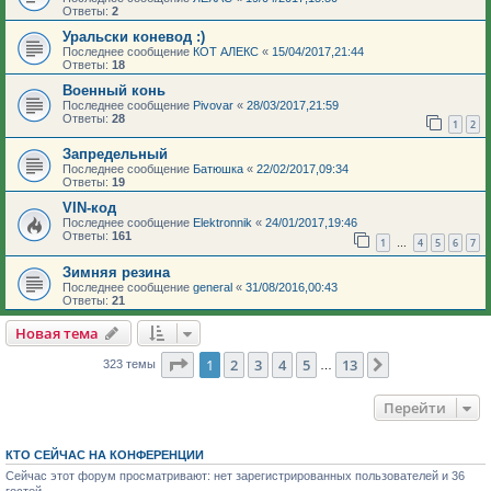
Ответы:
2
Уральски коневод :)
Последнее сообщение
КОТ АЛЕКС
«
15/04/2017,21:44
Ответы:
18
Военный конь
Последнее сообщение
Pivovar
«
28/03/2017,21:59
Ответы:
28
1
2
Запредельный
Последнее сообщение
Батюшка
«
22/02/2017,09:34
Ответы:
19
VIN-код
Последнее сообщение
Elektronnik
«
24/01/2017,19:46
Ответы:
161
1
4
5
6
7
…
Зимняя резина
Последнее сообщение
general
«
31/08/2016,00:43
Ответы:
21
Новая тема
Страница
1
из
13
1
2
3
4
5
13
След.
323 темы
…
Перейти
КТО СЕЙЧАС НА КОНФЕРЕНЦИИ
Сейчас этот форум просматривают: нет зарегистрированных пользователей и 36
гостей