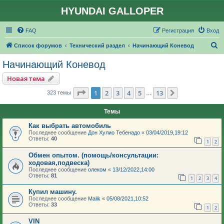
HYUNDAI GALLOPER
FAQ
Регистрация
Вход
П
Список форумов
Технический раздел
Начинающий Коневод
о
Начинающий Коневод
и
Новая тема
с
Страница
1
из
13
1
2
3
4
5
13
След.
323 темы
…
к
Темы
Как выбрать автомобиль
Последнее сообщение
Дон Хулио Тебенадо
«
03/04/2019,19:12
Ответы:
40
1
2
Обмен опытом. (помощь/консультации:
ходовая,подвеска)
Последнее сообщение
олеком
«
13/12/2022,14:00
Ответы:
81
1
2
3
4
Купил машину.
Последнее сообщение
Malik
«
05/08/2021,10:52
Ответы:
33
1
2
VIN