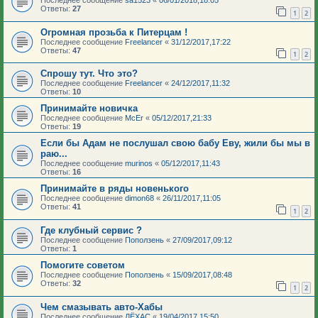
Последнее сообщение
sa1523
«
06/01/2018,18:05
Ответы:
27
1
2
Огромная прозьба к Питерцам !
Последнее сообщение
Freelancer
«
31/12/2017,17:22
Ответы:
47
1
2
Спрошу тут. Что это?
Последнее сообщение
Freelancer
«
24/12/2017,11:32
Ответы:
10
Принимайте новичка
Последнее сообщение
McEr
«
05/12/2017,21:33
Ответы:
19
Если бы Адам не послушал свою бабу Еву, жили бы мы в
раю...
Последнее сообщение
murinos
«
05/12/2017,11:43
Ответы:
16
Принимайте в ряды новенького
Последнее сообщение
dimon68
«
26/11/2017,11:05
Ответы:
41
1
2
Где клубный сервис ?
Последнее сообщение
Поползень
«
27/09/2017,09:12
Ответы:
1
Помогите советом
Последнее сообщение
Поползень
«
15/09/2017,08:48
Ответы:
32
1
2
Чем смазывать авто-Хабы
Последнее сообщение
ЛЁХАС
«
19/04/2017,15:50