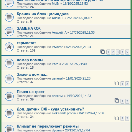
Последнее сообщение
McEr
«
18/10/2025,18:53
Ответы:
24
Краник на блок цилиндров
Последнее сообщение
Алекс-+
«
25/03/2025,04:07
Ответы:
9
ЗАМЕНА ОЖ
Последнее сообщение
Андрей_А
«
17/03/2025,11:33
Ответы:
21
термостат
Последнее сообщение
Pivovar
«
02/03/2025,21:24
Ответы:
109
1
2
3
4
5
номер помпы
Последнее сообщение
Pato
«
23/01/2025,21:40
Ответы:
15
Замена помпы...
Последнее сообщение
general
«
11/01/2025,21:28
Ответы:
37
1
2
Печка не греет
Последнее сообщение
олеком
«
14/10/2024,14:23
Ответы:
39
1
2
Доп. датчик ОЖ - куда установить?
Последнее сообщение
aleksandr pronin
«
04/03/2024,15:36
Ответы:
34
1
2
Климат не переключает режимы
Последнее сообщение
dyoma
«
20/12/2023,12:04