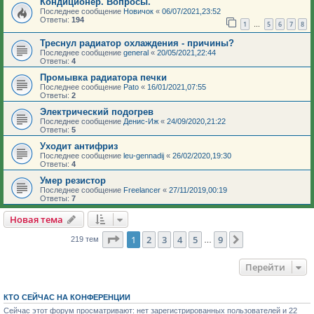
Кондиционер. Вопросы.
Последнее сообщение
Новичок
«
06/07/2021,23:52
Ответы:
194
1
5
6
7
8
…
Треснул радиатор охлаждения - причины?
Последнее сообщение
general
«
20/05/2021,22:44
Ответы:
4
Промывка радиатора печки
Последнее сообщение
Pato
«
16/01/2021,07:55
Ответы:
2
Электрический подогрев
Последнее сообщение
Денис-Иж
«
24/09/2020,21:22
Ответы:
5
Уходит антифриз
Последнее сообщение
leu-gennadij
«
26/02/2020,19:30
Ответы:
4
Умер резистор
Последнее сообщение
Freelancer
«
27/11/2019,00:19
Ответы:
7
Новая тема
Страница
1
из
9
1
2
3
4
5
9
След.
219 тем
…
Перейти
КТО СЕЙЧАС НА КОНФЕРЕНЦИИ
Сейчас этот форум просматривают: нет зарегистрированных пользователей и 22