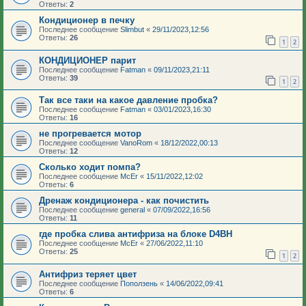
Ответы:
2
Кондиционер в печку
Последнее сообщение
Slimbut
«
29/11/2023,12:56
Ответы:
26
1
2
КОНДИЦИОНЕР парит
Последнее сообщение
Fatman
«
09/11/2023,21:11
Ответы:
39
1
2
Так все таки на какое давление пробка?
Последнее сообщение
Fatman
«
03/01/2023,16:30
Ответы:
16
не прогревается мотор
Последнее сообщение
VanoRom
«
18/12/2022,00:13
Ответы:
12
Сколько ходит помпа?
Последнее сообщение
McEr
«
15/11/2022,12:02
Ответы:
6
Дренаж кондиционера - как почистить
Последнее сообщение
general
«
07/09/2022,16:56
Ответы:
11
где пробка слива антифриза на блоке D4BH
Последнее сообщение
McEr
«
27/06/2022,11:10
Ответы:
25
1
2
Антифриз теряет цвет
Последнее сообщение
Поползень
«
14/06/2022,09:41
Ответы:
6