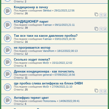
Ответы:
2
Кондиционер в печку
Последнее сообщение
Slimbut
«
29/11/2023,12:56
Ответы:
26
1
2
КОНДИЦИОНЕР парит
Последнее сообщение
Fatman
«
09/11/2023,21:11
Ответы:
39
1
2
Так все таки на какое давление пробка?
Последнее сообщение
Fatman
«
03/01/2023,16:30
Ответы:
16
не прогревается мотор
Последнее сообщение
VanoRom
«
18/12/2022,00:13
Ответы:
12
Сколько ходит помпа?
Последнее сообщение
McEr
«
15/11/2022,12:02
Ответы:
6
Дренаж кондиционера - как почистить
Последнее сообщение
general
«
07/09/2022,16:56
Ответы:
11
где пробка слива антифриза на блоке D4BH
Последнее сообщение
McEr
«
27/06/2022,11:10
Ответы:
25
1
2
Антифриз теряет цвет
Последнее сообщение
Поползень
«
14/06/2022,09:41
Ответы:
6