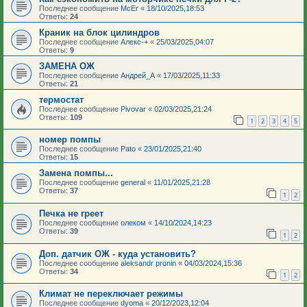
Последнее сообщение
McEr
«
18/10/2025,18:53
Ответы:
24
Краник на блок цилиндров
Последнее сообщение
Алекс-+
«
25/03/2025,04:07
Ответы:
9
ЗАМЕНА ОЖ
Последнее сообщение
Андрей_А
«
17/03/2025,11:33
Ответы:
21
термостат
Последнее сообщение
Pivovar
«
02/03/2025,21:24
Ответы:
109
1
2
3
4
5
номер помпы
Последнее сообщение
Pato
«
23/01/2025,21:40
Ответы:
15
Замена помпы...
Последнее сообщение
general
«
11/01/2025,21:28
Ответы:
37
1
2
Печка не греет
Последнее сообщение
олеком
«
14/10/2024,14:23
Ответы:
39
1
2
Доп. датчик ОЖ - куда установить?
Последнее сообщение
aleksandr pronin
«
04/03/2024,15:36
Ответы:
34
1
2
Климат не переключает режимы
Последнее сообщение
dyoma
«
20/12/2023,12:04