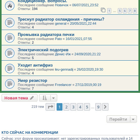
Кондиционер. Вопросы.
Последнее сообщение
Новичок
«
06/07/2021,23:52
Ответы:
194
1
5
6
7
8
…
Треснул радиатор охлаждения - причины?
Последнее сообщение
general
«
20/05/2021,22:44
Ответы:
4
Промывка радиатора печки
Последнее сообщение
Pato
«
16/01/2021,07:55
Ответы:
2
Электрический подогрев
Последнее сообщение
Денис-Иж
«
24/09/2020,21:22
Ответы:
5
Уходит антифриз
Последнее сообщение
leu-gennadij
«
26/02/2020,19:30
Ответы:
4
Умер резистор
Последнее сообщение
Freelancer
«
27/11/2019,00:19
Ответы:
7
Новая тема
Страница
1
из
9
1
2
3
4
5
9
След.
219 тем
…
Перейти
КТО СЕЙЧАС НА КОНФЕРЕНЦИИ
Сейчас этот форум просматривают: нет зарегистрированных пользователей и 14