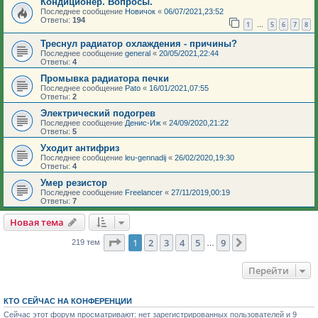
Кондиционер. Вопросы.
Последнее сообщение
Новичок
«
06/07/2021,23:52
Ответы:
194
1
5
6
7
8
…
Треснул радиатор охлаждения - причины?
Последнее сообщение
general
«
20/05/2021,22:44
Ответы:
4
Промывка радиатора печки
Последнее сообщение
Pato
«
16/01/2021,07:55
Ответы:
2
Электрический подогрев
Последнее сообщение
Денис-Иж
«
24/09/2020,21:22
Ответы:
5
Уходит антифриз
Последнее сообщение
leu-gennadij
«
26/02/2020,19:30
Ответы:
4
Умер резистор
Последнее сообщение
Freelancer
«
27/11/2019,00:19
Ответы:
7
Новая тема
Страница
1
из
9
1
2
3
4
5
9
След.
219 тем
…
Перейти
КТО СЕЙЧАС НА КОНФЕРЕНЦИИ
Сейчас этот форум просматривают: нет зарегистрированных пользователей и 9