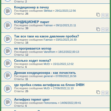
Ответы:
2
Кондиционер в печку
Последнее сообщение
Slimbut
«
29/11/2023,12:56
Ответы:
26
1
2
КОНДИЦИОНЕР парит
Последнее сообщение
Fatman
«
09/11/2023,21:11
Ответы:
39
1
2
Так все таки на какое давление пробка?
Последнее сообщение
Fatman
«
03/01/2023,16:30
Ответы:
16
не прогревается мотор
Последнее сообщение
VanoRom
«
18/12/2022,00:13
Ответы:
12
Сколько ходит помпа?
Последнее сообщение
McEr
«
15/11/2022,12:02
Ответы:
6
Дренаж кондиционера - как почистить
Последнее сообщение
general
«
07/09/2022,16:56
Ответы:
11
где пробка слива антифриза на блоке D4BH
Последнее сообщение
McEr
«
27/06/2022,11:10
Ответы:
25
1
2
Антифриз теряет цвет
Последнее сообщение
Поползень
«
14/06/2022,09:41
Ответы:
6