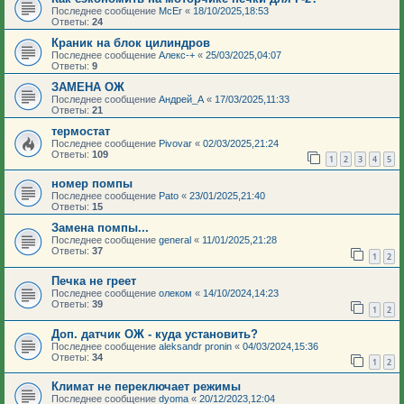
Последнее сообщение
McEr
«
18/10/2025,18:53
Ответы:
24
Краник на блок цилиндров
Последнее сообщение
Алекс-+
«
25/03/2025,04:07
Ответы:
9
ЗАМЕНА ОЖ
Последнее сообщение
Андрей_А
«
17/03/2025,11:33
Ответы:
21
термостат
Последнее сообщение
Pivovar
«
02/03/2025,21:24
Ответы:
109
1
2
3
4
5
номер помпы
Последнее сообщение
Pato
«
23/01/2025,21:40
Ответы:
15
Замена помпы...
Последнее сообщение
general
«
11/01/2025,21:28
Ответы:
37
1
2
Печка не греет
Последнее сообщение
олеком
«
14/10/2024,14:23
Ответы:
39
1
2
Доп. датчик ОЖ - куда установить?
Последнее сообщение
aleksandr pronin
«
04/03/2024,15:36
Ответы:
34
1
2
Климат не переключает режимы
Последнее сообщение
dyoma
«
20/12/2023,12:04