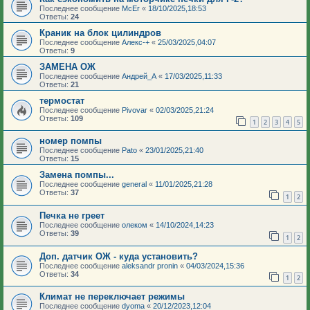
Последнее сообщение
McEr
«
18/10/2025,18:53
Ответы:
24
Краник на блок цилиндров
Последнее сообщение
Алекс-+
«
25/03/2025,04:07
Ответы:
9
ЗАМЕНА ОЖ
Последнее сообщение
Андрей_А
«
17/03/2025,11:33
Ответы:
21
термостат
Последнее сообщение
Pivovar
«
02/03/2025,21:24
Ответы:
109
1
2
3
4
5
номер помпы
Последнее сообщение
Pato
«
23/01/2025,21:40
Ответы:
15
Замена помпы...
Последнее сообщение
general
«
11/01/2025,21:28
Ответы:
37
1
2
Печка не греет
Последнее сообщение
олеком
«
14/10/2024,14:23
Ответы:
39
1
2
Доп. датчик ОЖ - куда установить?
Последнее сообщение
aleksandr pronin
«
04/03/2024,15:36
Ответы:
34
1
2
Климат не переключает режимы
Последнее сообщение
dyoma
«
20/12/2023,12:04