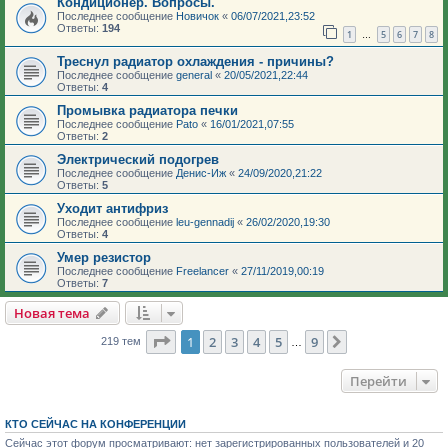
Кондиционер. Вопросы.
Последнее сообщение
Новичок
«
06/07/2021,23:52
Ответы:
194
1
5
6
7
8
…
Треснул радиатор охлаждения - причины?
Последнее сообщение
general
«
20/05/2021,22:44
Ответы:
4
Промывка радиатора печки
Последнее сообщение
Pato
«
16/01/2021,07:55
Ответы:
2
Электрический подогрев
Последнее сообщение
Денис-Иж
«
24/09/2020,21:22
Ответы:
5
Уходит антифриз
Последнее сообщение
leu-gennadij
«
26/02/2020,19:30
Ответы:
4
Умер резистор
Последнее сообщение
Freelancer
«
27/11/2019,00:19
Ответы:
7
Новая тема
Страница
1
из
9
1
2
3
4
5
9
След.
219 тем
…
Перейти
КТО СЕЙЧАС НА КОНФЕРЕНЦИИ
Сейчас этот форум просматривают: нет зарегистрированных пользователей и 20