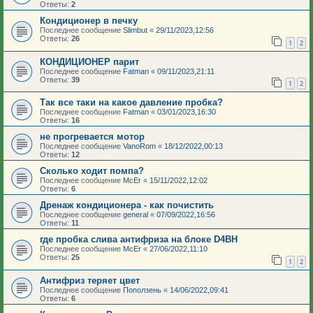
Ответы:
2
Кондиционер в печку
Последнее сообщение
Slimbut
«
29/11/2023,12:56
Ответы:
26
1
2
КОНДИЦИОНЕР парит
Последнее сообщение
Fatman
«
09/11/2023,21:11
Ответы:
39
1
2
Так все таки на какое давление пробка?
Последнее сообщение
Fatman
«
03/01/2023,16:30
Ответы:
16
не прогревается мотор
Последнее сообщение
VanoRom
«
18/12/2022,00:13
Ответы:
12
Сколько ходит помпа?
Последнее сообщение
McEr
«
15/11/2022,12:02
Ответы:
6
Дренаж кондиционера - как почистить
Последнее сообщение
general
«
07/09/2022,16:56
Ответы:
11
где пробка слива антифриза на блоке D4BH
Последнее сообщение
McEr
«
27/06/2022,11:10
Ответы:
25
1
2
Антифриз теряет цвет
Последнее сообщение
Поползень
«
14/06/2022,09:41
Ответы:
6