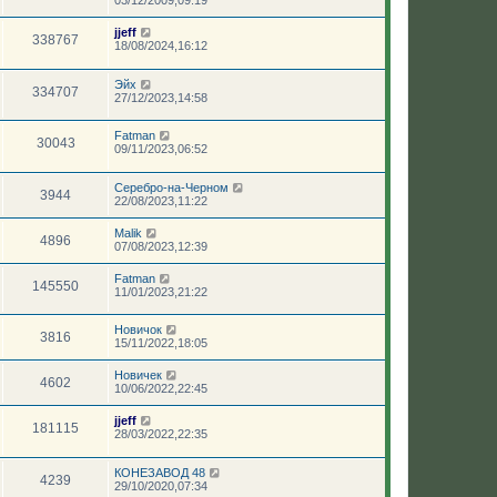
jjeff
338767
18/08/2024,16:12
Эйх
334707
27/12/2023,14:58
Fatman
30043
09/11/2023,06:52
Серебро-на-Черном
3944
22/08/2023,11:22
Malik
4896
07/08/2023,12:39
Fatman
145550
11/01/2023,21:22
Новичок
3816
15/11/2022,18:05
Новичек
4602
10/06/2022,22:45
jjeff
181115
28/03/2022,22:35
КОНЕЗАВОД 48
4239
29/10/2020,07:34