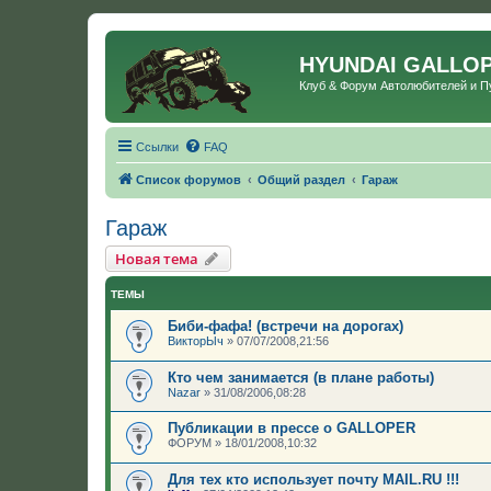
HYUNDAI GALLO
Клуб & Форум Автолюбителей и 
Ссылки
FAQ
Список форумов
Общий раздел
Гараж
Гараж
Новая тема
ТЕМЫ
Биби-фафа! (встречи на дорогах)
ВикторЫч
»
07/07/2008,21:56
Кто чем занимается (в плане работы)
Nazar
»
31/08/2006,08:28
Публикации в прессе о GALLOPER
ФОРУМ
»
18/01/2008,10:32
Для тех кто использует почту MAIL.RU !!!