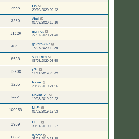
Fin
3656
20/10/2020,09:42
Abell
3280
01/09/2020,16:16
murinos
11126
27/07/2020,21:40
gevara2867
4041
18/07/2020,10:39
VanoRom
8538
05/05/2020,05:58
r@r
12808
11/11/2019,20:42
Nazar
3205
20/08/2019,21:56
Maxim123
14221
19/03/2019,20:22
McEr
100258
01/02/2019,19:33
McEr
2959
30/01/2019,10:27
dyoma
6867
23/01/2019,13:18