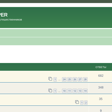
PER
Путешественников
ОТВЕТЫ
682
1
24
25
26
27
28
…
348
1
10
11
12
13
14
…
35
1
2
9