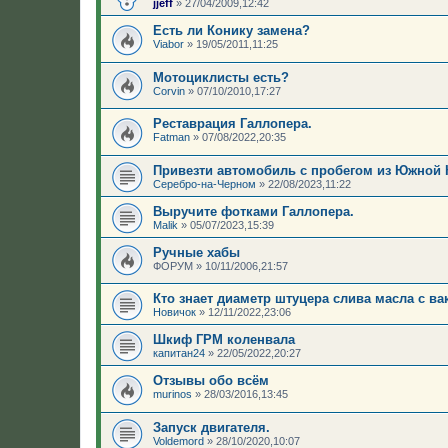
jjeff
»
27/04/2009,12:42
Есть ли Конику замена?
Viabor
»
19/05/2011,11:25
Мотоциклисты есть?
Corvin
»
07/10/2010,17:27
Реставрация Галлопера.
Fatman
»
07/08/2022,20:35
Привезти автомобиль с пробегом из Южной 
Серебро-на-Черном
»
22/08/2023,11:22
Выручите фотками Галлопера.
Malik
»
05/07/2023,15:39
Ручные хабы
ФОРУМ
»
10/11/2006,21:57
Кто знает диаметр штуцера слива масла с ва
Новичок
»
12/11/2022,23:06
Шкиф ГРМ коленвала
капитан24
»
22/05/2022,20:27
Отзывы обо всём
murinos
»
28/03/2016,13:45
Запуск двигателя.
Voldemord
»
28/10/2020,10:07