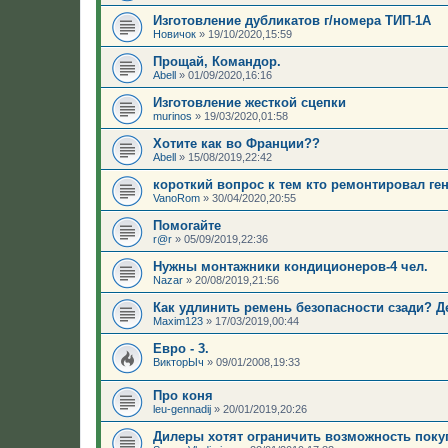
Изготовление дубликатов г/номера ТИП-1А
Новичок
»
19/10/2020,15:59
Прощай, Командор.
Abell
»
01/09/2020,16:16
Изготовление жесткой сцепки
murinos
»
19/03/2020,01:58
Хотите как во Франции??
Abell
»
15/08/2019,22:42
короткий вопрос к тем кто ремонтировал ге
VanoRom
»
30/04/2020,20:55
Помогайте
r@r
»
05/09/2019,22:36
Нужны монтажники кондиционеров-4 чел.
Nazar
»
20/08/2019,21:56
Как удлинить ремень безопасности сзади? Д
Maxim123
»
17/03/2019,00:44
Евро - 3.
ВикторЫч
»
09/01/2008,19:33
Про коня
leu-gennadij
»
20/01/2019,20:26
Дилеры хотят ограничить возможность поку