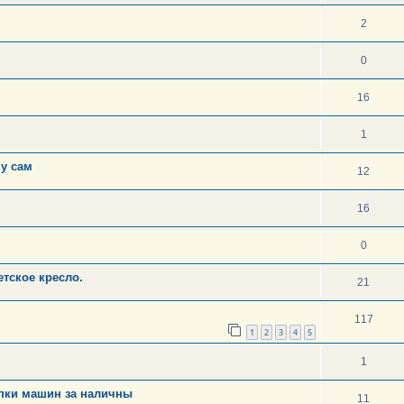
2
0
16
1
ну сам
12
16
0
етское кресло.
21
117
1
2
3
4
5
1
пки машин за наличны
11