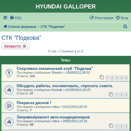
HYUNDAI GALLOPER
FAQ
Регистрация
Вход
П
Список форумов
СТК "Подкова"
о
СТК "Подкова"
и
Закрыто
с
6 тем • Страница
1
из
1
к
Темы
Спортивно-технический клуб "Подкова"
Последнее сообщение
Shurick
«
19/09/2011,09:52
Ответы:
115
1
2
3
4
5
Обсудить работы, посоветовать, спросить совета.
Последнее сообщение
Koshak
«
01/09/2014,20:25
Ответы:
57
1
2
3
Покраска дисков !
Последнее сообщение
chika
«
03/12/2013,05:42
Ответы:
7
Заправка\ремонт авто-кондиционеров
Последнее сообщение
chika
«
29/05/2013,15:16
Ответы:
59
1
2
3