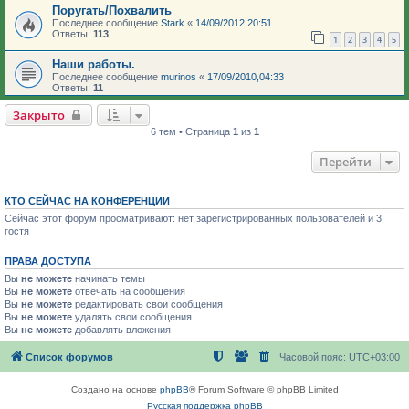
Поругать/Похвалить
Последнее сообщение
Stark
«
14/09/2012,20:51
Ответы:
113
1
2
3
4
5
Наши работы.
Последнее сообщение
murinos
«
17/09/2010,04:33
Ответы:
11
Закрыто
6 тем • Страница
1
из
1
Перейти
КТО СЕЙЧАС НА КОНФЕРЕНЦИИ
Сейчас этот форум просматривают: нет зарегистрированных пользователей и 3
гостя
ПРАВА ДОСТУПА
Вы
не можете
начинать темы
Вы
не можете
отвечать на сообщения
Вы
не можете
редактировать свои сообщения
Вы
не можете
удалять свои сообщения
Вы
не можете
добавлять вложения
Список форумов
Часовой пояс:
UTC+03:00
Создано на основе
phpBB
® Forum Software © phpBB Limited
Русская поддержка phpBB