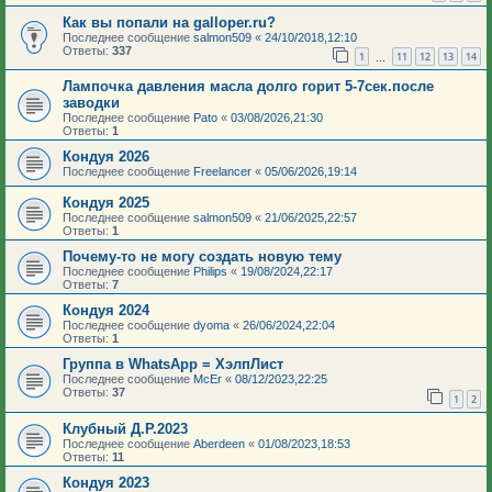
Как вы попали на galloper.ru?
Последнее сообщение
salmon509
«
24/10/2018,12:10
Ответы:
337
1
11
12
13
14
…
Лампочка давления масла долго горит 5-7сек.после
заводки
Последнее сообщение
Pato
«
03/08/2026,21:30
Ответы:
1
Кондуя 2026
Последнее сообщение
Freelancer
«
05/06/2026,19:14
Кондуя 2025
Последнее сообщение
salmon509
«
21/06/2025,22:57
Ответы:
1
Почему-то не могу создать новую тему
Последнее сообщение
Philips
«
19/08/2024,22:17
Ответы:
7
Кондуя 2024
Последнее сообщение
dyoma
«
26/06/2024,22:04
Ответы:
1
Группа в WhatsApp = ХэлпЛист
Последнее сообщение
McEr
«
08/12/2023,22:25
Ответы:
37
1
2
Клубный Д.Р.2023
Последнее сообщение
Aberdeen
«
01/08/2023,18:53
Ответы:
11
Кондуя 2023