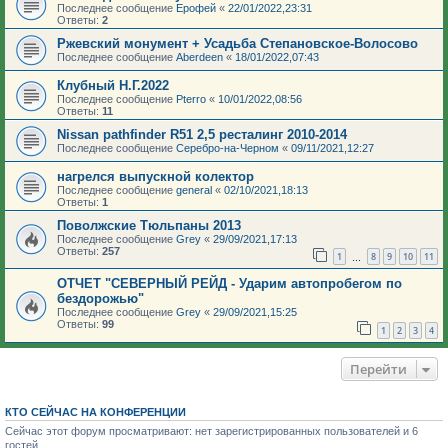
Последнее сообщение
Ерофей
«
22/01/2022,23:31
Ответы:
2
Ржевский монумент + Усадьба Степановское-Волосово
Последнее сообщение
Aberdeen
«
18/01/2022,07:43
Клубный Н.Г.2022
Последнее сообщение
Pterro
«
10/01/2022,08:56
Ответы:
11
Nissan pathfinder R51 2,5 ресталинг 2010-2014
Последнее сообщение
Серебро-на-Черном
«
09/11/2021,12:27
нагрелся выпускной колектор
Последнее сообщение
general
«
02/10/2021,18:13
Ответы:
1
Поволжские Тюльпаны 2013
Последнее сообщение
Grey
«
29/09/2021,17:13
Ответы:
257
1
8
9
10
11
…
ОТЧЕТ "СЕВЕРНЫЙ РЕЙД - Ударим автопробегом по
бездорожью"
Последнее сообщение
Grey
«
29/09/2021,15:25
Ответы:
99
1
2
3
4
Перейти
КТО СЕЙЧАС НА КОНФЕРЕНЦИИ
Сейчас этот форум просматривают: нет зарегистрированных пользователей и 6
гостей