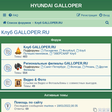
HYUNDAI GALLOPER
FAQ
Регистрация
Вход
П
Список форумов
Клуб GALLOPER.RU
о
Клуб GALLOPER.RU
и
Форум
с
к
Клуб GALLOPER.RU
Подфорумы:
Посиделки
,
ФотоКлуб
,
Клуб
Путешественников
,
"ЗВЕРСКИЙ" Клуб
Темы:
483
Региональные филиалы GALLOPER.RU
Подфорумы:
Санкт-Петербург
,
Вологда
,
Рязань
,
Другие
Филиалы
Темы:
554
Видео & Фото
Ссылки на Видео и Фотоальбомы с совместных выездов.
Темы:
49
Активные темы
Помощь по сайту
Последнее сообщение
murinos
«
18/01/2022,00:35
Ответы:
69
1
2
3