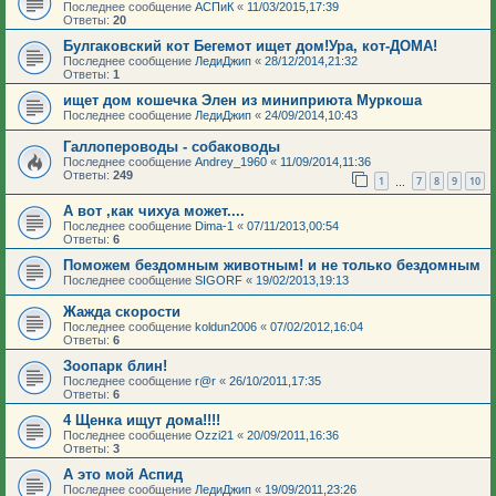
Последнее сообщение
АСПиК
«
11/03/2015,17:39
Ответы:
20
Булгаковский кот Бегемот ищет дом!Ура, кот-ДОМА!
Последнее сообщение
ЛедиДжип
«
28/12/2014,21:32
Ответы:
1
ищет дом кошечка Элен из миниприюта Муркоша
Последнее сообщение
ЛедиДжип
«
24/09/2014,10:43
Галлопероводы - собаководы
Последнее сообщение
Andrey_1960
«
11/09/2014,11:36
Ответы:
249
1
7
8
9
10
…
А вот ,как чихуа может....
Последнее сообщение
Dima-1
«
07/11/2013,00:54
Ответы:
6
Поможем бездомным животным! и не только бездомным
Последнее сообщение
SIGORF
«
19/02/2013,19:13
Жажда скорости
Последнее сообщение
koldun2006
«
07/02/2012,16:04
Ответы:
6
Зоопарк блин!
Последнее сообщение
r@r
«
26/10/2011,17:35
Ответы:
6
4 Щенка ищут дома!!!!
Последнее сообщение
Ozzi21
«
20/09/2011,16:36
Ответы:
3
А это мой Аспид
Последнее сообщение
ЛедиДжип
«
19/09/2011,23:26