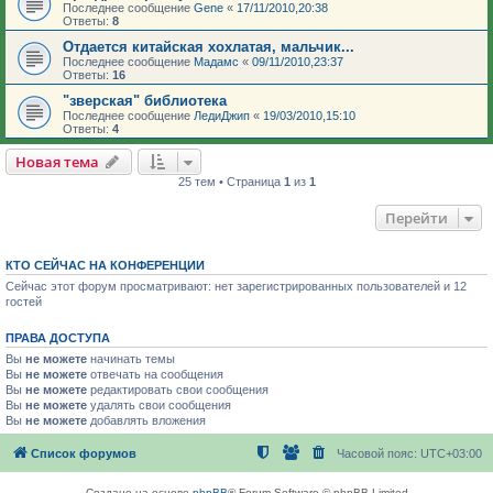
Последнее сообщение
Gene
«
17/11/2010,20:38
Ответы:
8
Отдается китайская хохлатая, мальчик...
Последнее сообщение
Мадамс
«
09/11/2010,23:37
Ответы:
16
"зверская" библиотека
Последнее сообщение
ЛедиДжип
«
19/03/2010,15:10
Ответы:
4
Новая тема
25 тем • Страница
1
из
1
Перейти
КТО СЕЙЧАС НА КОНФЕРЕНЦИИ
Сейчас этот форум просматривают: нет зарегистрированных пользователей и 12
гостей
ПРАВА ДОСТУПА
Вы
не можете
начинать темы
Вы
не можете
отвечать на сообщения
Вы
не можете
редактировать свои сообщения
Вы
не можете
удалять свои сообщения
Вы
не можете
добавлять вложения
Список форумов
Часовой пояс:
UTC+03:00
Создано на основе
phpBB
® Forum Software © phpBB Limited