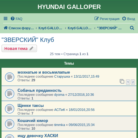
HYUNDAI GALLOPER
FAQ
Регистрация
Вход
П
Список форумов
Клуб GALLOPER.RU
Клуб GALLOPER.RU
"ЗВЕРСКИЙ" Клуб
о
"ЗВЕРСКИЙ" Клуб
и
Новая тема
с
25 тем • Страница
1
из
1
к
Темы
мохнатые и восьмилапые
Последнее сообщение
Старушка
«
13/11/2017,15:49
Ответы:
29
1
2
Собачья преданность
Последнее сообщение
dyoma
«
27/12/2016,10:36
Ответы:
1
Щенки таксы
Последнее сообщение
АСПиК
«
18/01/2016,20:56
Ответы:
7
Кошачий юмор
Последнее сообщение
timmka
«
09/06/2015,15:34
Ответы:
10
ищу девочку ХАСКИ