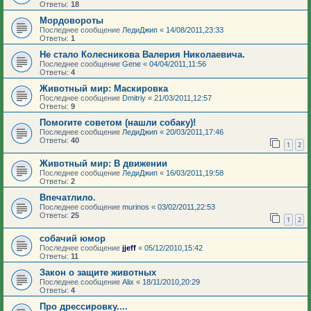
Ответы:
18
Мордовороты
Последнее сообщение
ЛедиДжип
«
14/08/2011,23:33
Ответы:
1
Не стало Колесникова Валерия Николаевича.
Последнее сообщение
Gene
«
04/04/2011,11:56
Ответы:
4
Животный мир: Маскировка
Последнее сообщение
Dmitriy
«
21/03/2011,12:57
Ответы:
9
Помогите советом (нашли собаку)!
Последнее сообщение
ЛедиДжип
«
20/03/2011,17:46
Ответы:
40
1
2
Животный мир: В движении
Последнее сообщение
ЛедиДжип
«
16/03/2011,19:58
Ответы:
2
Впечатлило.
Последнее сообщение
murinos
«
03/02/2011,22:53
Ответы:
25
1
2
собачий юмор
Последнее сообщение
jjeff
«
05/12/2010,15:42
Ответы:
11
Закон о защите животных
Последнее сообщение
Alix
«
18/11/2010,20:29
Ответы:
4
Про дрессировку....