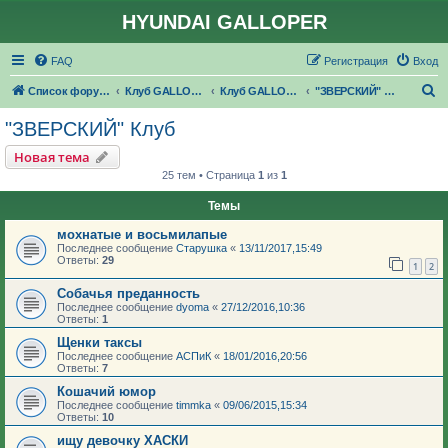
HYUNDAI GALLOPER
FAQ
Регистрация
Вход
П
Список форумов
Клуб GALLOPER.RU
Клуб GALLOPER.RU
"ЗВЕРСКИЙ" Клуб
о
"ЗВЕРСКИЙ" Клуб
и
Новая тема
с
25 тем • Страница
1
из
1
к
Темы
мохнатые и восьмилапые
Последнее сообщение
Старушка
«
13/11/2017,15:49
Ответы:
29
1
2
Собачья преданность
Последнее сообщение
dyoma
«
27/12/2016,10:36
Ответы:
1
Щенки таксы
Последнее сообщение
АСПиК
«
18/01/2016,20:56
Ответы:
7
Кошачий юмор
Последнее сообщение
timmka
«
09/06/2015,15:34
Ответы:
10
ищу девочку ХАСКИ