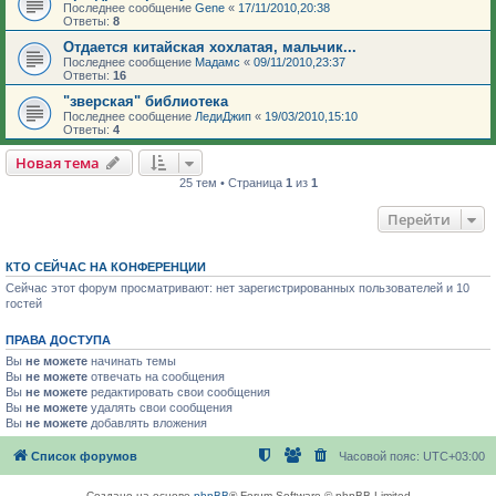
Последнее сообщение
Gene
«
17/11/2010,20:38
Ответы:
8
Отдается китайская хохлатая, мальчик...
Последнее сообщение
Мадамс
«
09/11/2010,23:37
Ответы:
16
"зверская" библиотека
Последнее сообщение
ЛедиДжип
«
19/03/2010,15:10
Ответы:
4
Новая тема
25 тем • Страница
1
из
1
Перейти
КТО СЕЙЧАС НА КОНФЕРЕНЦИИ
Сейчас этот форум просматривают: нет зарегистрированных пользователей и 10
гостей
ПРАВА ДОСТУПА
Вы
не можете
начинать темы
Вы
не можете
отвечать на сообщения
Вы
не можете
редактировать свои сообщения
Вы
не можете
удалять свои сообщения
Вы
не можете
добавлять вложения
Список форумов
Часовой пояс:
UTC+03:00
Создано на основе
phpBB
® Forum Software © phpBB Limited