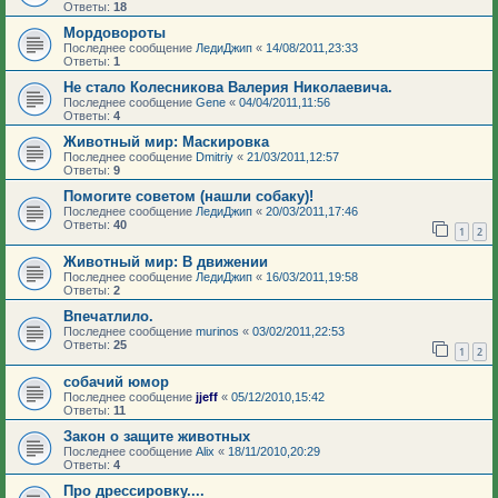
Ответы:
18
Мордовороты
Последнее сообщение
ЛедиДжип
«
14/08/2011,23:33
Ответы:
1
Не стало Колесникова Валерия Николаевича.
Последнее сообщение
Gene
«
04/04/2011,11:56
Ответы:
4
Животный мир: Маскировка
Последнее сообщение
Dmitriy
«
21/03/2011,12:57
Ответы:
9
Помогите советом (нашли собаку)!
Последнее сообщение
ЛедиДжип
«
20/03/2011,17:46
Ответы:
40
1
2
Животный мир: В движении
Последнее сообщение
ЛедиДжип
«
16/03/2011,19:58
Ответы:
2
Впечатлило.
Последнее сообщение
murinos
«
03/02/2011,22:53
Ответы:
25
1
2
собачий юмор
Последнее сообщение
jjeff
«
05/12/2010,15:42
Ответы:
11
Закон о защите животных
Последнее сообщение
Alix
«
18/11/2010,20:29
Ответы:
4
Про дрессировку....