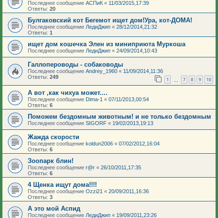
Последнее сообщение
АСПиК
«
11/03/2015,17:39
Ответы:
20
Булгаковский кот Бегемот ищет дом!Ура, кот-ДОМА!
Последнее сообщение
ЛедиДжип
«
28/12/2014,21:32
Ответы:
1
ищет дом кошечка Элен из миниприюта Муркоша
Последнее сообщение
ЛедиДжип
«
24/09/2014,10:43
Галлопероводы - собаководы
Последнее сообщение
Andrey_1960
«
11/09/2014,11:36
Ответы:
249
1
7
8
9
10
…
А вот ,как чихуа может....
Последнее сообщение
Dima-1
«
07/11/2013,00:54
Ответы:
6
Поможем бездомным животным! и не только бездомным
Последнее сообщение
SIGORF
«
19/02/2013,19:13
Жажда скорости
Последнее сообщение
koldun2006
«
07/02/2012,16:04
Ответы:
6
Зоопарк блин!
Последнее сообщение
r@r
«
26/10/2011,17:35
Ответы:
6
4 Щенка ищут дома!!!!
Последнее сообщение
Ozzi21
«
20/09/2011,16:36
Ответы:
3
А это мой Аспид
Последнее сообщение
ЛедиДжип
«
19/09/2011,23:26