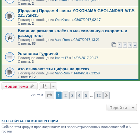
Ответы:
2
(Продано) Продам 4 шины YOKOHAMA GEOLANDAR A/T-S
235/75/R15
Последнее сообщение
OttoKress
«
08/07/2017,02:17
Ответы:
2
Влияние размера колёс на максимальную скорость и
расход топл
Последнее сообщение
VanoRom
«
02/07/2017,13:21
Ответы:
83
1
2
3
4
Установка Гудричей
Последнее сообщение
kastet17
«
14/06/2017,20:47
Ответы:
3
что означают эти цифры на дисках
Последнее сообщение
VanoRom
«
14/04/2017,23:59
Ответы:
12
Новая тема
Страница
1
из
12
1
2
3
4
5
12
След.
279 тем
…
Перейти
КТО СЕЙЧАС НА КОНФЕРЕНЦИИ
Сейчас этот форум просматривают: нет зарегистрированных пользователей и 6
гостей