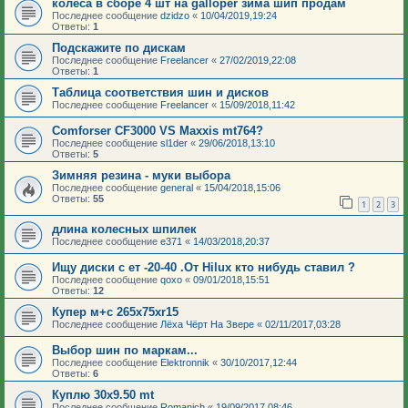
колеса в сборе 4 шт на galloper зима шип продам
Последнее сообщение
dzidzo
«
10/04/2019,19:24
Ответы:
1
Подскажите по дискам
Последнее сообщение
Freelancer
«
27/02/2019,22:08
Ответы:
1
Таблица соответствия шин и дисков
Последнее сообщение
Freelancer
«
15/09/2018,11:42
Comforser CF3000 VS Maxxis mt764?
Последнее сообщение
sl1der
«
29/06/2018,13:10
Ответы:
5
Зимняя резина - муки выбора
Последнее сообщение
general
«
15/04/2018,15:06
Ответы:
55
1
2
3
длина колесных шпилек
Последнее сообщение
e371
«
14/03/2018,20:37
Ищу диски с ет -20-40 .От Hilux кто нибудь ставил ?
Последнее сообщение
qoxo
«
09/01/2018,15:51
Ответы:
12
Купер м+с 265х75хr15
Последнее сообщение
Лёха Чёрт На Звере
«
02/11/2017,03:28
Выбор шин по маркам...
Последнее сообщение
Elektronnik
«
30/10/2017,12:44
Ответы:
6
Куплю 30x9.50 mt
Последнее сообщение
Romanich
«
19/09/2017,08:46