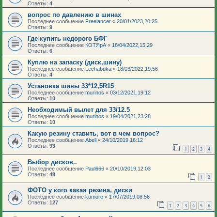
Ответы:
4
вопрос по давлению в шинах
Последнее сообщение
Freelancer
«
20/01/2023,20:25
Ответы:
9
Где купить недорого БФГ
Последнее сообщение
КОТЯрА
«
18/04/2022,15:29
Ответы:
6
Куплю на запаску (диск,шину)
Последнее сообщение
Lechabuka
«
18/03/2022,19:56
Ответы:
4
Установка шины 33*12,5R15
Последнее сообщение
murinos
«
03/12/2021,19:12
Ответы:
10
Необходимый вылет для 33/12.5
Последнее сообщение
murinos
«
19/04/2021,23:28
Ответы:
10
Какую резину ставить, вот в чем вопрос?
Последнее сообщение
Abell
«
24/10/2019,16:12
Ответы:
93
1
2
3
4
Выбор дисков..
Последнее сообщение
Paul666
«
20/10/2019,12:03
Ответы:
48
1
2
ФОТО у кого какая резина, диски
Последнее сообщение
kumore
«
17/07/2019,08:56
Ответы:
127
1
2
3
4
5
6