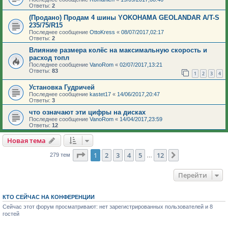
Ответы:
2
(Продано) Продам 4 шины YOKOHAMA GEOLANDAR A/T-S
235/75/R15
Последнее сообщение
OttoKress
«
08/07/2017,02:17
Ответы:
2
Влияние размера колёс на максимальную скорость и
расход топл
Последнее сообщение
VanoRom
«
02/07/2017,13:21
Ответы:
83
1
2
3
4
Установка Гудричей
Последнее сообщение
kastet17
«
14/06/2017,20:47
Ответы:
3
что означают эти цифры на дисках
Последнее сообщение
VanoRom
«
14/04/2017,23:59
Ответы:
12
Новая тема
Страница
1
из
12
1
2
3
4
5
12
След.
279 тем
…
Перейти
КТО СЕЙЧАС НА КОНФЕРЕНЦИИ
Сейчас этот форум просматривают: нет зарегистрированных пользователей и 8
гостей