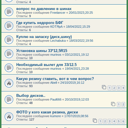
Ответы:
4
вопрос по давлению в шинах
Последнее сообщение
Freelancer
«
20/01/2023,20:25
Ответы:
9
Где купить недорого БФГ
Последнее сообщение
КОТЯрА
«
18/04/2022,15:29
Ответы:
6
Куплю на запаску (диск,шину)
Последнее сообщение
Lechabuka
«
18/03/2022,19:56
Ответы:
4
Установка шины 33*12,5R15
Последнее сообщение
murinos
«
03/12/2021,19:12
Ответы:
10
Необходимый вылет для 33/12.5
Последнее сообщение
murinos
«
19/04/2021,23:28
Ответы:
10
Какую резину ставить, вот в чем вопрос?
Последнее сообщение
Abell
«
24/10/2019,16:12
Ответы:
93
1
2
3
4
Выбор дисков..
Последнее сообщение
Paul666
«
20/10/2019,12:03
Ответы:
48
1
2
ФОТО у кого какая резина, диски
Последнее сообщение
kumore
«
17/07/2019,08:56
Ответы:
127
1
2
3
4
5
6