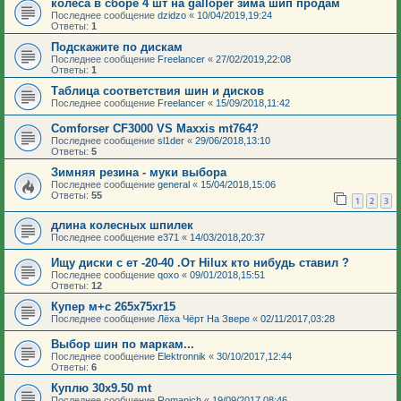
колеса в сборе 4 шт на galloper зима шип продам
Последнее сообщение
dzidzo
«
10/04/2019,19:24
Ответы:
1
Подскажите по дискам
Последнее сообщение
Freelancer
«
27/02/2019,22:08
Ответы:
1
Таблица соответствия шин и дисков
Последнее сообщение
Freelancer
«
15/09/2018,11:42
Comforser CF3000 VS Maxxis mt764?
Последнее сообщение
sl1der
«
29/06/2018,13:10
Ответы:
5
Зимняя резина - муки выбора
Последнее сообщение
general
«
15/04/2018,15:06
Ответы:
55
1
2
3
длина колесных шпилек
Последнее сообщение
e371
«
14/03/2018,20:37
Ищу диски с ет -20-40 .От Hilux кто нибудь ставил ?
Последнее сообщение
qoxo
«
09/01/2018,15:51
Ответы:
12
Купер м+с 265х75хr15
Последнее сообщение
Лёха Чёрт На Звере
«
02/11/2017,03:28
Выбор шин по маркам...
Последнее сообщение
Elektronnik
«
30/10/2017,12:44
Ответы:
6
Куплю 30x9.50 mt
Последнее сообщение
Romanich
«
19/09/2017,08:46