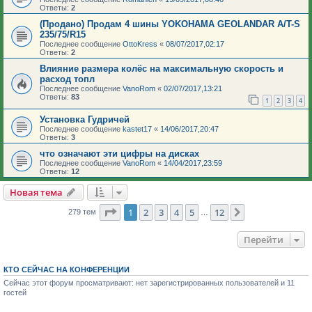
Ответы:
2
(Продано) Продам 4 шины YOKOHAMA GEOLANDAR A/T-S
235/75/R15
Последнее сообщение
OttoKress
«
08/07/2017,02:17
Ответы:
2
Влияние размера колёс на максимальную скорость и
расход топл
Последнее сообщение
VanoRom
«
02/07/2017,13:21
Ответы:
83
1
2
3
4
Установка Гудричей
Последнее сообщение
kastet17
«
14/06/2017,20:47
Ответы:
3
что означают эти цифры на дисках
Последнее сообщение
VanoRom
«
14/04/2017,23:59
Ответы:
12
Новая тема
Страница
1
из
12
1
2
3
4
5
12
След.
279 тем
…
Перейти
КТО СЕЙЧАС НА КОНФЕРЕНЦИИ
Сейчас этот форум просматривают: нет зарегистрированных пользователей и 11
гостей