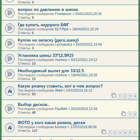
Ответы:
4
вопрос по давлению в шинах
Последнее сообщение
Freelancer
«
20/01/2023,20:25
Ответы:
9
Где купить недорого БФГ
Последнее сообщение
КОТЯрА
«
18/04/2022,15:29
Ответы:
6
Куплю на запаску (диск,шину)
Последнее сообщение
Lechabuka
«
18/03/2022,19:56
Ответы:
4
Установка шины 33*12,5R15
Последнее сообщение
murinos
«
03/12/2021,19:12
Ответы:
10
Необходимый вылет для 33/12.5
Последнее сообщение
murinos
«
19/04/2021,23:28
Ответы:
10
Какую резину ставить, вот в чем вопрос?
Последнее сообщение
Abell
«
24/10/2019,16:12
Ответы:
93
1
2
3
4
Выбор дисков..
Последнее сообщение
Paul666
«
20/10/2019,12:03
Ответы:
48
1
2
ФОТО у кого какая резина, диски
Последнее сообщение
kumore
«
17/07/2019,08:56
Ответы:
127
1
2
3
4
5
6