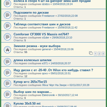
колеса в сборе 4 шт на galloper зима шип продам
Последнее сообщение
dzidzo
«
10/04/2019,19:24
Ответы:
1
Подскажите по дискам
Последнее сообщение
Freelancer
«
27/02/2019,22:08
Ответы:
1
Таблица соответствия шин и дисков
Последнее сообщение
Freelancer
«
15/09/2018,11:42
Comforser CF3000 VS Maxxis mt764?
Последнее сообщение
sl1der
«
29/06/2018,13:10
Ответы:
5
Зимняя резина - муки выбора
Последнее сообщение
general
«
15/04/2018,15:06
Ответы:
55
1
2
3
длина колесных шпилек
Последнее сообщение
e371
«
14/03/2018,20:37
Ищу диски с ет -20-40 .От Hilux кто нибудь ставил ?
Последнее сообщение
qoxo
«
09/01/2018,15:51
Ответы:
12
Купер м+с 265х75хr15
Последнее сообщение
Лёха Чёрт На Звере
«
02/11/2017,03:28
Выбор шин по маркам...
Последнее сообщение
Elektronnik
«
30/10/2017,12:44
Ответы:
6
Куплю 30x9.50 mt
Последнее сообщение
Romanich
«
19/09/2017,08:46