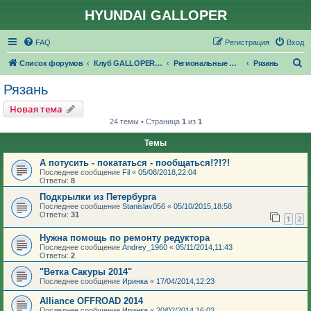
HYUNDAI GALLOPER
FAQ
Регистрация
Вход
П
Список форумов
Клуб GALLOPER.RU
Региональные филиалы GALLOPER.RU
Рязань
о
Рязань
и
Новая тема
с
24 темы • Страница
1
из
1
к
Темы
А потусить - покататься - пообщаться!?!?!
Последнее сообщение
Fil
«
05/08/2018,22:04
Ответы:
8
Подкрылки из Петербурга
Последнее сообщение
Stanislav056
«
05/10/2015,18:58
Ответы:
31
1
2
Нужна помощь по ремонту редуктора
Последнее сообщение
Andrey_1960
«
05/11/2014,11:43
Ответы:
2
"Ветка Сакуры 2014"
Последнее сообщение
Иринка
«
17/04/2014,12:23
Alliance OFFROAD 2014
Последнее сообщение
Иринка
«
20/02/2014,16:03