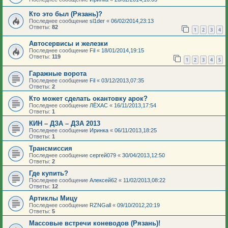
Кто это был (Рязань)?
Последнее сообщение
sl1der
«
06/02/2014,23:13
Ответы:
82
1
2
3
4
Автосервисы и железки
Последнее сообщение
Fil
«
18/01/2014,19:15
Ответы:
119
1
2
3
4
5
Гаражные ворота
Последнее сообщение
Fil
«
03/12/2013,07:35
Ответы:
2
Кто может сделать окантовку арок?
Последнее сообщение
ЛЁХАС
«
16/11/2013,17:54
Ответы:
1
КИН – ДЗА – ДЗА 2013
Последнее сообщение
Иринка
«
06/11/2013,18:25
Ответы:
1
Трансмиссия
Последнее сообщение
сергей079
«
30/04/2013,12:50
Ответы:
2
Где купить?
Последнее сообщение
Алексей62
«
11/02/2013,08:22
Ответы:
12
Артиклы Мицу
Последнее сообщение
RZNGall
«
09/10/2012,20:19
Ответы:
5
Массовые встречи коневодов (Рязань)!