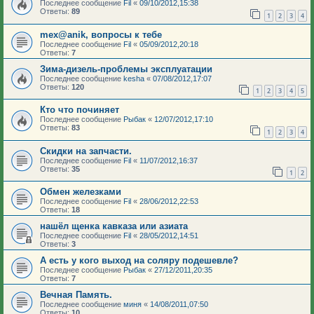
Последнее сообщение
Fil
«
09/10/2012,15:38
Ответы:
89
1
2
3
4
mex@anik, вопросы к тебе
Последнее сообщение
Fil
«
05/09/2012,20:18
Ответы:
7
Зима-дизель-проблемы эксплуатации
Последнее сообщение
kesha
«
07/08/2012,17:07
Ответы:
120
1
2
3
4
5
Кто что починяет
Последнее сообщение
Рыбак
«
12/07/2012,17:10
Ответы:
83
1
2
3
4
Скидки на запчасти.
Последнее сообщение
Fil
«
11/07/2012,16:37
Ответы:
35
1
2
Обмен железками
Последнее сообщение
Fil
«
28/06/2012,22:53
Ответы:
18
нашёл щенка кавказа или азиата
Последнее сообщение
Fil
«
28/05/2012,14:51
Ответы:
3
А есть у кого выход на соляру подешевле?
Последнее сообщение
Рыбак
«
27/12/2011,20:35
Ответы:
7
Вечная Память.
Последнее сообщение
миня
«
14/08/2011,07:50
Ответы:
10