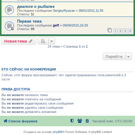
диалоги о рыбалке
Последнее сообщение
SergeyRyazan
«
08/01/2011,11:55
Ответы:
11
Первая тема
Последнее сообщение
jjeff
«
09/09/2010,16:26
Ответы:
99
1
2
3
4
Новая тема
24 темы • Страница
1
из
1
Перейти
КТО СЕЙЧАС НА КОНФЕРЕНЦИИ
Сейчас этот форум просматривают: нет зарегистрированных пользователей и 3
гостя
ПРАВА ДОСТУПА
Вы
не можете
начинать темы
Вы
не можете
отвечать на сообщения
Вы
не можете
редактировать свои сообщения
Вы
не можете
удалять свои сообщения
Вы
не можете
добавлять вложения
Список форумов
Часовой пояс:
UTC+03:00
Создано на основе
phpBB
® Forum Software © phpBB Limited