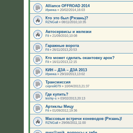
Alliance OFFROAD 2014
Иринка
»
20/02/2014,16:03
Кто это был (Рязань)?
RZNGall
»
08/11/2010,10:35
Автосервисы и железки
Fil
»
21/09/2010,10:08
Гаражные ворота
Fil
»
26/11/2013,20:53
Кто может сделать окантовку арок?
Fil
»
16/11/2013,12:15
КИН – ДЗА – ДЗА 2013
Иринка
»
29/10/2013,13:02
Трансмиссия
сергей079
»
10/04/2013,21:37
Где купить?
leshiy-s
»
03/02/2013,20:13
Артиклы Мицу
Fil
»
01/09/2012,19:36
Массовые встречи коневодов (Рязань)!
RZNGall
»
29/06/2011,11:00
mex@anik, вопросы к тебе