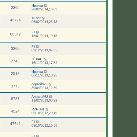
Иринка
2266
20/02/2014,16:03
sl1der
45794
06/02/2014,23:13
Fil
66542
18/01/2014,19:15
Fil
3260
03/12/2013,07:35
ЛЁХАС
2743
16/11/2013,17:54
Иринка
2518
06/11/2013,18:25
сергей079
3773
30/04/2013,12:50
Алексей62
8787
11/02/2013,08:22
RZNGall
4524
09/10/2012,20:19
Fil
47641
09/10/2012,15:38
Fil