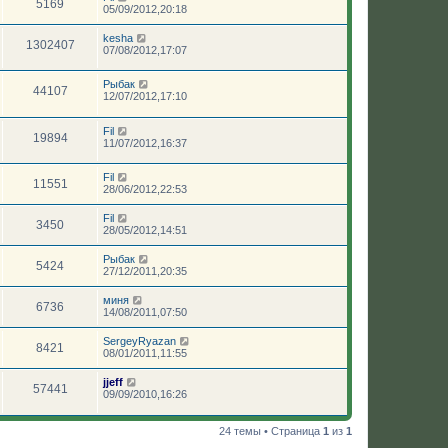
5169
05/09/2012,20:18
kesha
1302407
07/08/2012,17:07
Рыбак
44107
12/07/2012,17:10
Fil
19894
11/07/2012,16:37
Fil
11551
28/06/2012,22:53
Fil
3450
28/05/2012,14:51
Рыбак
5424
27/12/2011,20:35
миня
6736
14/08/2011,07:50
SergeyRyazan
8421
08/01/2011,11:55
jjeff
57441
09/09/2010,16:26
24 темы • Страница
1
из
1