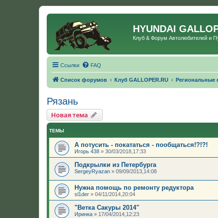
HYUNDAI GALLO
Клуб & Форум Автолюбителей и 
Ссылки
FAQ
Список форумов
Клуб GALLOPER.RU
Региональные
Рязань
Новая тема
ТЕМЫ
А потусить - покататься - пообщаться!?!?!
Игорь 438
»
30/03/2018,17:33
Подкрылки из Петербурга
SergeyRyazan
»
09/09/2013,14:08
Нужна помощь по ремонту редуктора
sl1der
»
04/11/2014,20:04
"Ветка Сакуры 2014"
Иринка
»
17/04/2014,12:23