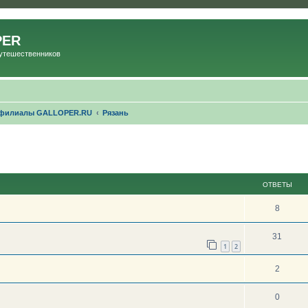
PER
Путешественников
 филиалы GALLOPER.RU
Рязань
ОТВЕТЫ
8
31
1
2
2
0