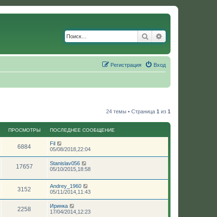
Поиск
Расширенный по
Регистрация
Вход
24 темы • Страница
1
из
1
ПРОСМОТРЫ
ПОСЛЕДНЕЕ СООБЩЕНИЕ
Fil
6884
05/08/2018,22:04
Stanislav056
17657
05/10/2015,18:58
Andrey_1960
3152
05/11/2014,11:43
Иринка
2258
17/04/2014,12:23