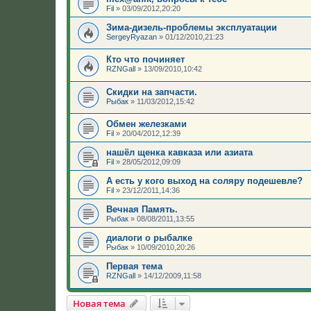
Fil
»
03/09/2012,20:20
Зима-дизель-проблемы эксплуатации
SergeyRyazan
»
01/12/2010,21:23
Кто что починяет
RZNGall
»
13/09/2010,10:42
Скидки на запчасти.
Рыбак
»
11/03/2012,15:42
Обмен железками
Fil
»
20/04/2012,12:39
нашёл щенка кавказа или азиата
Fil
»
28/05/2012,09:09
А есть у кого выход на соляру подешевле?
Fil
»
23/12/2011,14:36
Вечная Память.
Рыбак
»
08/08/2011,13:55
диалоги о рыбалке
Рыбак
»
10/09/2010,20:26
Первая тема
RZNGall
»
14/12/2009,11:58
Новая тема